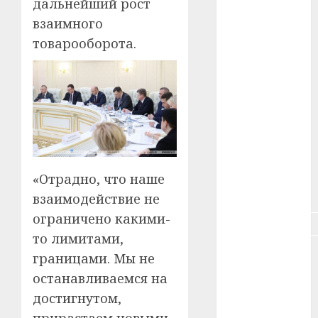
дальнейший рост
#зарплата
взаимного
#здоровье
товарооборота.
#ип
#кража
#кредит
#курс_валют
«Отрадно, что наше
#налог
взаимодействие не
ограничено какими-
#недвижимость
то лимитами,
#новости
границами. Мы не
компаний
останавливаемся на
#пенсия
достигнутом,
прирастаем новыми