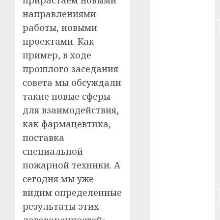
#питание
направлениями
#подорожание
работы, новыми
проектами. Как
#польша
пример, в ходе
прошлого заседания
#путешествие
совета мы обсуждали
#работа
такие новые сферы
для взаимодействия,
#россия
как фармацевтика,
#сигарета
поставка
специальной
#собака
пожарной техники. А
#сон
сегодня мы уже
видим определенные
#строительство
результаты этих
#сша
договоренностей», —