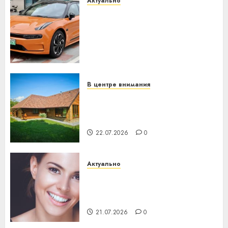
Актуально
Автомобиль как цифровое
устройство: почему
программное обеспечение
становится важнее
механики
23.07.2026
0
В центре внимания
Витебская область за месяц
потеряла 13 деревень и
хуторов
22.07.2026
0
Актуально
Здоровье зубов каждый
день: почему профилактика
важнее сложного лечения
21.07.2026
0