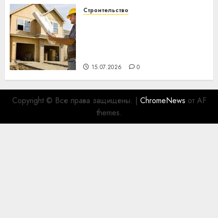
Строительство
Идеи подарков к
профессиональному
празднику День строителя
для коллег
15.07.2026
0
Copyright © Все права защищены.
|
ChromeNews
от AF
themes.