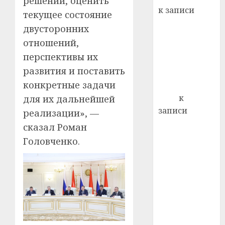
решений, оценить
22.07.202
день:
к записи
текущее состояние
почем
0
5
Ежегодно 1
профи
двусторонних
декабря
важне
отношений,
отмечается
сложн
перспективы их
Всемирный
лечен
развития и поставить
день борьбы
21.07.202
конкретные задачи
со СПИДом
0
Егор
к
для их дальнейшей
записи
реализации», —
Сладкое дело
сказал Роман
по душе —
Головченко.
пчеловодство
— много лет
назад выбрал
себе житель
д. Бибиревка
Витебского
района