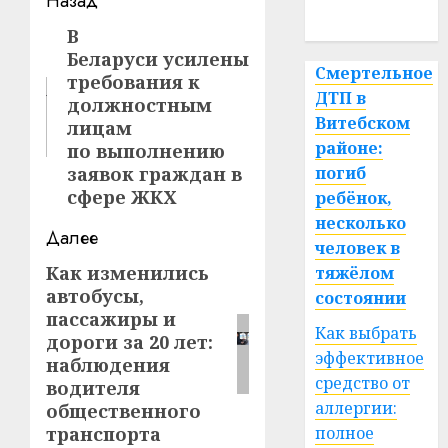
Навигация
Назад
спорт
записи
В
Предыдущая
Беларуси усилены
запись:
Смертельное
требования к
ДТП в
должностным
Витебском
лицам
районе:
по выполнению
заявок граждан в
погиб
сфере ЖКХ
ребёнок,
несколько
Далее
человек в
Как изменились
Следующая
тяжёлом
автобусы,
состоянии
запись:
пассажиры и
Как выбрать
дороги за 20 лет:
эффективное
наблюдения
средство от
водителя
аллергии:
общественного
транспорта
полное