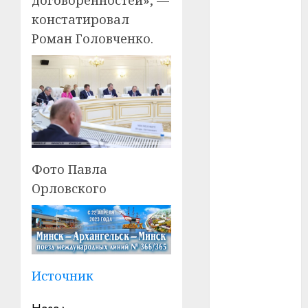
констатировал
#телефон
Роман Головченко.
#технологии
#умер
#учёный
#цена
Фото Павла
Брест
Орловского
Китай
гибель
интерьер
Источник
медицина