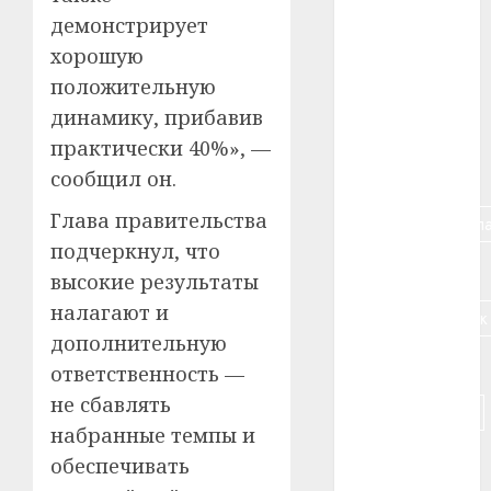
демонстрирует
#алкоголь
хорошую
#банк
положительную
динамику, прибавив
#беларусь
практически 40%», —
#бизнес
сообщил он.
Глава правительства
#брестская_обла
подчеркнул, что
#германия
высокие результаты
налагают и
#дальнобойщик
дополнительную
#деньга
ответственность —
не сбавлять
#долгожитель
набранные темпы и
#животное
обеспечивать