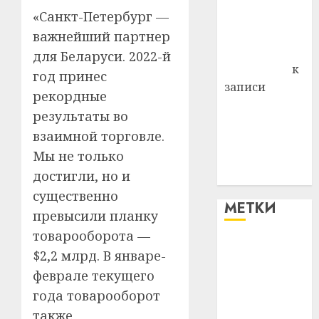
Владимир
«Санкт-Петербург —
Комаров
важнейший партнер
Антонина
для Беларуси. 2022-й
Федоровна
к
год принес
записи
рекордные
Поможем
результаты во
вместе Насте
взаимной торговле.
Питерской
Мы не только
победить
достигли, но и
болезнь
существенно
МЕТКИ
превысили планку
товарооборота —
#blizko
$2,2 млрд. В январе-
феврале текущего
#tochka
года товарооборот
#авто
также