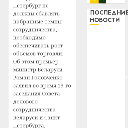
13
0
Петербург не
дерев
ПОСЛЕДНИ
должны сбавлять
и
Здоро
НОВОСТИ
набранные темпы
хуторо
зубов
сотрудничества,
кажды
22.07.202
Meta и
день:
необходимо
BlackRock
почем
0
5
обеспечивать рост
вложат $14
профи
объемов торговли.
важне
млрд в
Об этом премьер-
сложн
Meta
строительство
лечен
и
министр Беларуси
центра
BlackR
Роман Головченко
искусственного
21.07.202
вложа
интеллекта
заявил во время 13-го
$14
0
1
У Мінску 120
заседания Совета
млрд
гадоў таму
в
делового
нарадзіўся
строит
У
сотрудничества
центр
Ежы Гедройц
Мінску
Беларуси и Санкт-
искусс
120
—
интел
Петербурга,
гадоў
паслядоўны