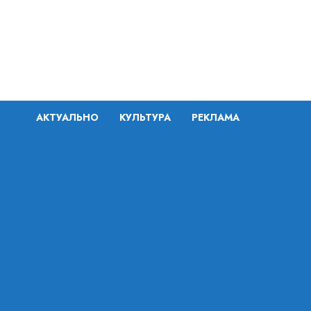
Перейти
к
содержимому
АКТУАЛЬНО
КУЛЬТУРА
РЕКЛАМА