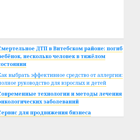
#сша
#телефон
#технологии
#умер
#учёный
#цена
Брест
Китай
гибель
интерьер
медицина
спорт
Смертельное ДТП в Витебском районе: погиб
ребёнок, несколько человек в тяжёлом
состоянии
Как выбрать эффективное средство от аллергии:
полное руководство для взрослых и детей
Современные технологии и методы лечения
онкологических заболеваний
Сервис для продвижения бизнеса