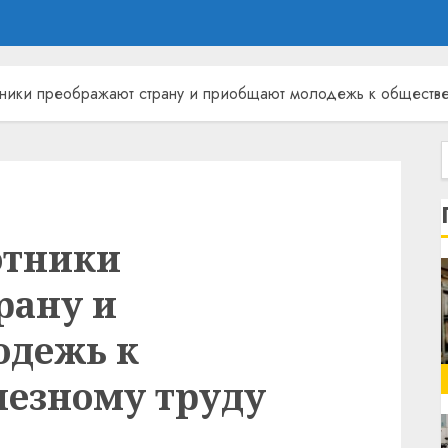
тники преображают страну и приобщают молодежь к обществе
отники
рану и
одежь к
лезному труду