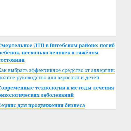
#сша
#телефон
#технологии
#умер
#учёный
#цена
Брест
Китай
гибель
интерьер
медицина
спорт
Смертельное ДТП в Витебском районе: погиб
ребёнок, несколько человек в тяжёлом
состоянии
Как выбрать эффективное средство от аллергии:
полное руководство для взрослых и детей
Современные технологии и методы лечения
онкологических заболеваний
Сервис для продвижения бизнеса