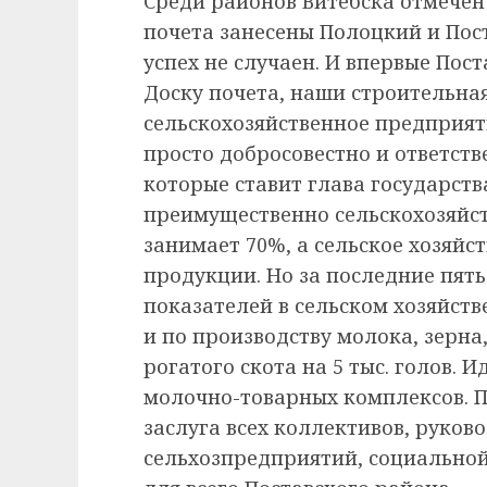
Среди районов Витебска отмечен
почета занесены Полоцкий и Пос
успех не случаен. И впервые Пос
Доску почета, наши строительна
сельскохозяйственное предприят
просто добросовестно и ответств
которые ставит глава государств
преимущественно сельскохозяйс
занимает 70%, а сельское хозяйс
продукции. Но за последние пят
показателей в сельском хозяйств
и по производству молока, зерна
рогатого скота на 5 тыс. голов. 
молочно-товарных комплексов. По
заслуга всех коллективов, руко
сельхозпредприятий, социальной