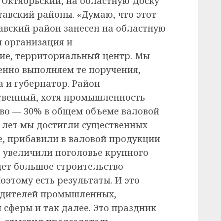
 Октябрьский, на областную Доску
тавский районы. «Думаю, что этот
тавский район занесен на областную
я организация и
ие, территориальный центр. Мы
енно выполняем те поручения,
а и губернатор. Район
твенный, хотя промышленность
тво — 30% в общем объеме валовой
ь лет мы достигли существенных
е, прибавили в валовой продукции
, увеличили поголовье крупного
Идет большое строительство
этому есть результаты. И это
водителей промышленных,
 сферы и так далее. Это праздник