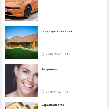
устройство: почему
программное обеспечение
становится важнее
механики
23.07.2026
0
В центре внимания
Витебская область за месяц
потеряла 13 деревень и
хуторов
22.07.2026
0
Актуально
Здоровье зубов каждый
день: почему профилактика
важнее сложного лечения
21.07.2026
0
Строительство