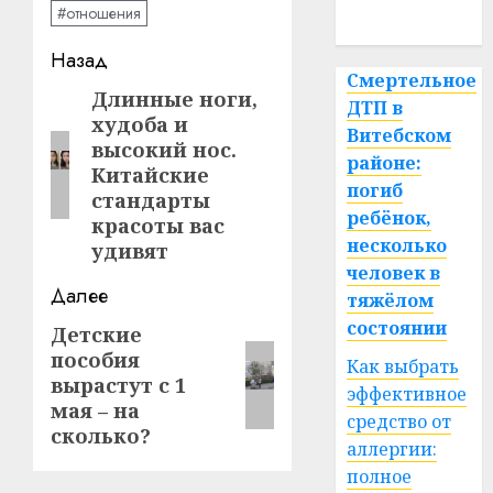
#отношения
спорт
Навигация
Назад
Смертельное
записи
Длинные ноги,
Предыдущая
ДТП в
худоба и
запись:
Витебском
высокий нос.
районе:
Китайские
погиб
стандарты
ребёнок,
красоты вас
несколько
удивят
человек в
Далее
тяжёлом
состоянии
Детские
Следующая
пособия
запись:
Как выбрать
вырастут с 1
эффективное
мая – на
средство от
сколько?
аллергии:
полное