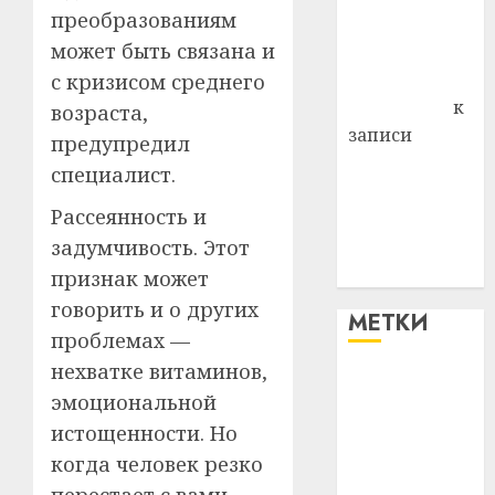
преобразованиям
Владимир
может быть связана и
Комаров
Антонина
с кризисом среднего
Федоровна
к
возраста,
записи
предупредил
Поможем
специалист.
вместе Насте
Рассеянность и
Питерской
победить
задумчивость. Этот
болезнь
признак может
говорить и о других
МЕТКИ
проблемах —
нехватке витаминов,
#blizko
эмоциональной
истощенности. Но
#tochka
когда человек резко
#авто
перестает с вами