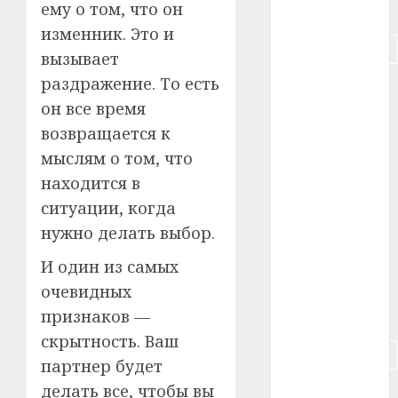
ему о том, что он
#питание
изменник. Это и
#подорожание
вызывает
раздражение. То есть
#польша
он все время
#путешествие
возвращается к
мыслям о том, что
#работа
находится в
#россия
ситуации, когда
нужно делать выбор.
#сигарета
И один из самых
#собака
очевидных
признаков —
#сон
скрытность. Ваш
#строительство
партнер будет
делать все, чтобы вы
#сша