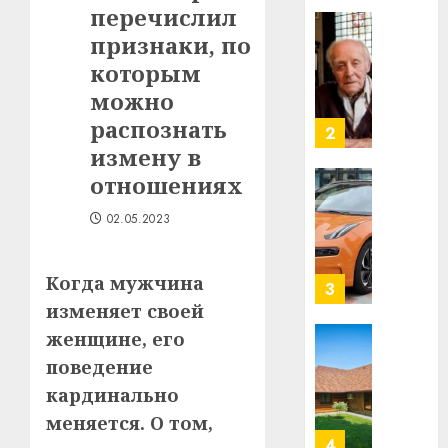
перечислил
в
строит
признаки, по
У
центр
Мінску
которым
искусс
120
можно
интел
гадоў
распознать
таму
2
29.07.202
нарадз
измену в
Ежы
0
отношениях
Гедро
Автом
—
как
02.05.2023
пасля
цифро
абаро
устрой
Когда мужчина
незал
почем
3
Белару
прогр
изменяет своей
обеспе
женщине, его
27.07.202
станов
Витебс
поведение
важне
0
област
кардинально
механ
за
месяц
меняется. О том,
23.07.202
потер
4