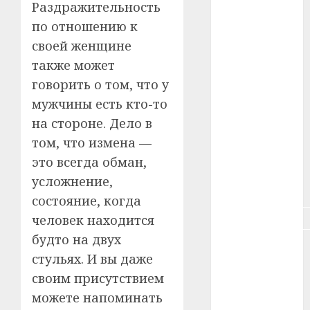
Раздражительность
#зарплата
по отношению к
#здоровье
своей женщине
также может
#ип
говорить о том, что у
#кража
мужчины есть кто-то
на стороне. Дело в
#кредит
том, что измена —
#курс_валют
это всегда обман,
усложнение,
#налог
состояние, когда
#недвижимость
человек находится
будто на двух
#новости
стульях. И вы даже
компаний
своим присутствием
#пенсия
можете напоминать