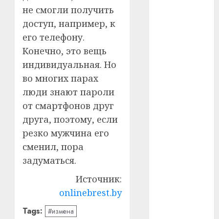
не смогли получить
#телефон
доступ, например, к
его телефону.
#технологии
Конечно, это вещь
#умер
индивидуальная. Но
во многих парах
#учёный
люди знают пароли
#цена
от смартфонов друг
друга, поэтому, если
Брест
резко мужчина его
Китай
сменил, пора
задуматься.
гибель
Источник:
интерьер
onlinebrest.by
медицина
Tags:
#измена