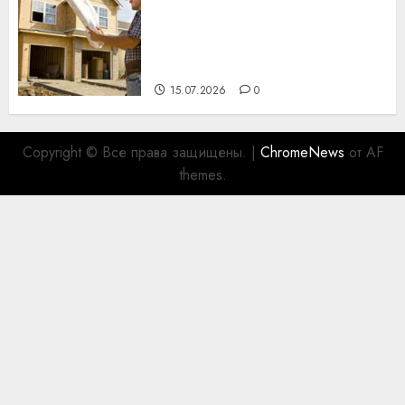
Идеи подарков к
профессиональному
празднику День строителя
для коллег
15.07.2026
0
Copyright © Все права защищены.
|
ChromeNews
от AF
themes.