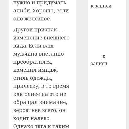
22.07.202
нужно и придумать
день:
к записи
почем
0
алиби. Хорошо, если
5
Ежегодно 1
профи
оно железное.
декабря
важне
отмечается
сложн
Другой признак —
Всемирный
лечен
изменение внешнего
день борьбы
вида. Если ваш
21.07.202
со СПИДом
мужчина внезапно
0
Егор
к
преобразился,
записи
изменил имидж,
Сладкое дело
стиль одежды,
по душе —
пчеловодство
прическу, в то время
— много лет
как ранее на это не
назад выбрал
обращал внимание,
себе житель
вероятнее всего, он
д. Бибиревка
ходит налево.
Витебского
Однако тяга к таким
района