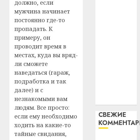
должно, если
таму
2
абаронца
29.07.202
мужчина начинает
нарадз
незалежнасці
Ежы
0
постоянно где-то
Беларусі
Гедро
Автом
пропадать. К
Автомобиль
—
как
примеру, он
как
пасля
цифро
абаро
проводит время в
цифровое
устрой
незал
почем
устройство:
3
местах, куда вы вряд-
Белару
прогр
почему
ли сможете
обеспе
программное
27.07.202
наведаться (гараж,
станов
Витебс
обеспечение
важне
0
подработка и так
област
становится
механ
за
далее) и с
важнее
месяц
незнакомыми вам
23.07.202
механики
потер
4
людям. Все просто:
13
0
СВЕЖИЕ
дерев
если ему необходимо
КОММЕНТА
и
Здоро
ходить на какие-то
хуторо
зубов
тайные свидания,
кажды
Вывоз мусора