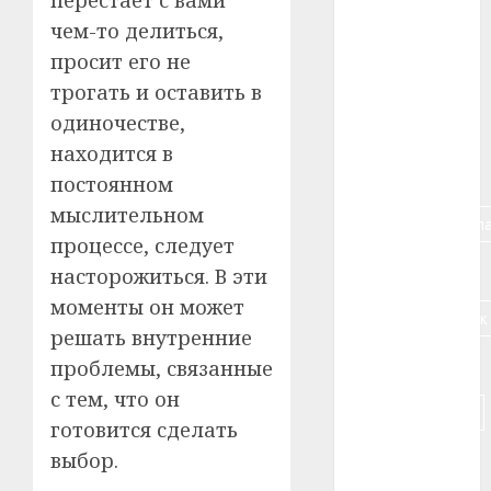
чем-то делиться,
#алкоголь
просит его не
#банк
трогать и оставить в
одиночестве,
#беларусь
находится в
#бизнес
постоянном
мыслительном
#брестская_обла
процессе, следует
#германия
насторожиться. В эти
моменты он может
#дальнобойщик
решать внутренние
#деньга
проблемы, связанные
с тем, что он
#долгожитель
готовится сделать
#животное
выбор.