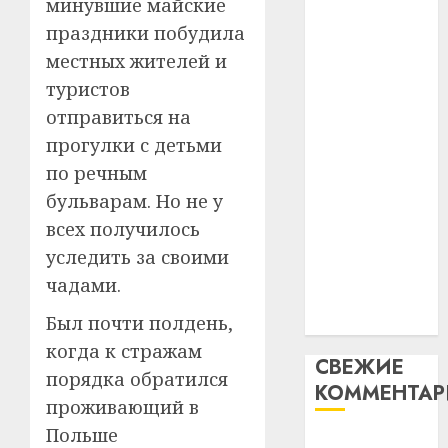
минувшие майские
таму
2
абаронца
29.07.202
праздники побудила
нарадз
незалежнасці
Ежы
0
местных жителей и
Беларусі
Гедро
Автом
туристов
Автомобиль
—
как
отправиться на
как
пасля
цифро
прогулки с детьми
абаро
цифровое
устрой
незал
почем
по речным
устройство:
3
Белару
прогр
почему
бульварам. Но не у
обеспе
программное
27.07.202
всех получилось
станов
Витебс
обеспечение
уследить за своими
важне
0
област
становится
механ
за
чадами.
важнее
месяц
23.07.202
Был почти полдень,
механики
потер
4
13
0
когда к стражам
СВЕЖИЕ
дерев
порядка обратился
КОММЕНТА
и
Здоро
проживающий в
хуторо
зубов
Польше
кажды
Вывоз мусора