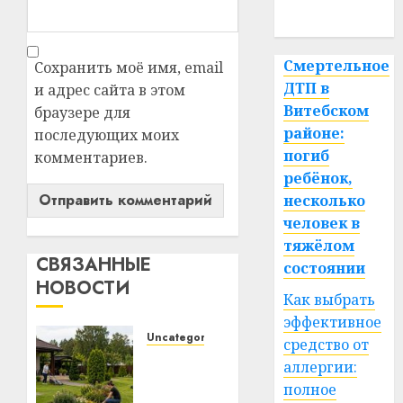
спорт
Смертельное
Сохранить моё имя, email
ДТП в
и адрес сайта в этом
Витебском
браузере для
районе:
последующих моих
погиб
комментариев.
ребёнок,
несколько
человек в
тяжёлом
СВЯЗАННЫЕ
состоянии
НОВОСТИ
Как выбрать
эффективное
Uncategorized
средство от
Какие
аллергии:
бывают
полное
газонокосилки