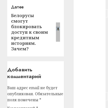
#питание
Далее
#подорожание
Белорусы
Следующая
смогут
запись:
#польша
блокировать
доступ к своим
#путешествие
кредитным
историям.
#работа
Зачем?
#россия
#сигарета
Добавить
комментарий
#собака
#сон
Ваш адрес email не будет
опубликован.
Обязательные
#строительство
поля помечены
*
#сша