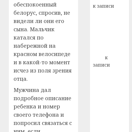
22.07.202
день:
обеспокоенный
к записи
почем
0
5
белорус, спросив, не
Ежегодно 1
профи
видели ли они его
декабря
важне
отмечается
сына. Мальчик
сложн
Всемирный
лечен
катался по
день борьбы
набережной на
21.07.202
со СПИДом
красном велосипеде
0
Егор
к
и в какой-то момент
записи
исчез из поля зрения
Сладкое дело
отца.
по душе —
пчеловодство
Мужчина дал
— много лет
подробное описание
назад выбрал
ребенка и номер
себе житель
своего телефона и
д. Бибиревка
попросил связаться с
Витебского
ним, если
района