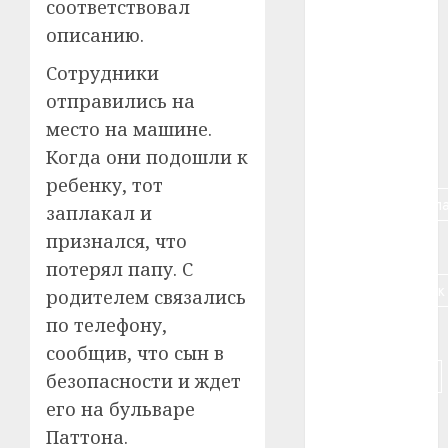
соответствовал
#алкоголь
описанию.
Сотрудники
#банк
отправились на
#беларусь
место на машине.
Когда они подошли к
#бизнес
ребенку, тот
#брестская_обла
заплакал и
признался, что
#германия
потерял папу. С
#дальнобойщик
родителем связались
по телефону,
#деньга
сообщив, что сын в
#долгожитель
безопасности и ждет
его на бульваре
#животное
Паттона.