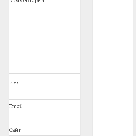
Комментарий
*
#телефон
#технологии
#умер
#учёный
#цена
Брест
Имя
Китай
гибель
Email
интерьер
медицина
Сайт