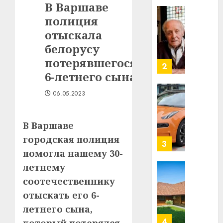
В Варшаве
в
полиция
строит
У
центр
Мінску
отыскала
искусс
120
белорусу
интел
гадоў
потерявшегося
таму
2
29.07.202
6-летнего сына
нарадз
Ежы
0
06.05.2023
Гедро
Автом
—
как
пасля
цифро
В Варшаве
абаро
устрой
городская полиция
незал
почем
3
Белару
помогла нашему 30-
прогр
обеспе
летнему
27.07.202
станов
Витебс
соотечественнику
важне
0
област
отыскать его 6-
механ
за
летнего сына,
месяц
23.07.202
потер
4