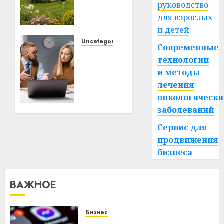
руководство
и чем
для взрослых
они
и детей
отличаются
Uncategorized
Современные
Почему
09.07.2026
технологии
0
электротранспорт
и методы
становится
лечения
альтернативой
онкологически
автомобилю
для
заболеваний
ежедневных
Сервис для
поездок
продвижения
бизнеса
23.06.2026
0
ВАЖНОЕ
Бизнес