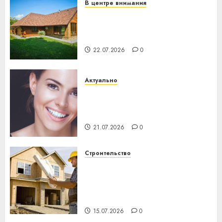
В центре внимания
Витебская область за месяц
потеряла 13 деревень и
хуторов
22.07.2026
0
Актуально
Здоровье зубов каждый
день: почему профилактика
важнее сложного лечения
21.07.2026
0
Строительство
Идеи подарков к
профессиональному
празднику День строителя
для коллег
15.07.2026
0