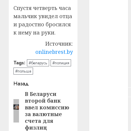
#зарплата
Спустя четверть часа
мальчик увидел отца
#здоровье
и радостно бросился
#ип
к нему на руки.
#кража
Источник:
onlinebrest.by
#кредит
Tags:
#беларусь
#полиция
#курс_валют
#польша
#налог
Навигация
Назад
#недвижимость
записи
В Беларуси
Предыдущая
второй банк
запись:
#новости
ввел комиссию
компаний
за валютные
счета для
#пенсия
физлиц