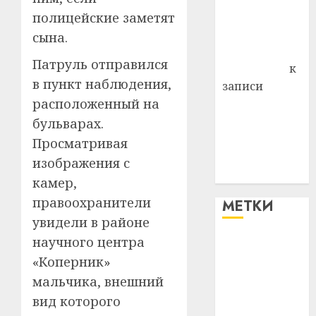
Владимир
полицейские заметят
Комаров
сына.
Антонина
Патруль отправился
Федоровна
к
в пункт наблюдения,
записи
расположенный на
Поможем
вместе Насте
бульварах.
Питерской
Просматривая
победить
изображения с
болезнь
камер,
правоохранители
МЕТКИ
увидели в районе
научного центра
#blizko
«Коперник»
#tochka
мальчика, внешний
вид которого
#авто