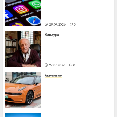
Meta и BlackRock вложат $14
млрд в строительство
центра искусственного
интеллекта
29.07.2026
0
Культура
У Мінску 120 гадоў таму
нарадзіўся Ежы Гедройц —
паслядоўны абаронца
незалежнасці Беларусі
27.07.2026
0
Актуально
Автомобиль как цифровое
устройство: почему
программное обеспечение
становится важнее
механики
23.07.2026
0