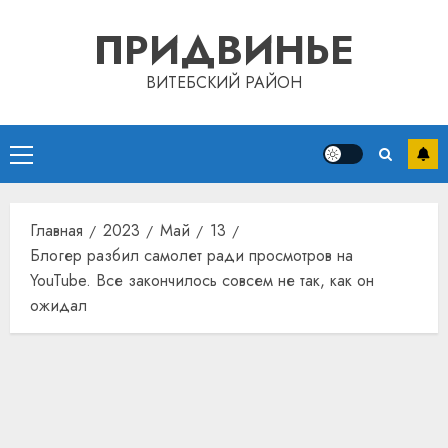
Перейти
ПРИДВИНЬЕ
к
содержимому
ВИТЕБСКИЙ РАЙОН
Основное
меню
Главная
2023
Май
13
Блогер разбил самолет ради просмотров на
YouTube. Все закончилось совсем не так, как он
ожидал
Автом
как
цифро
устрой
почем
3