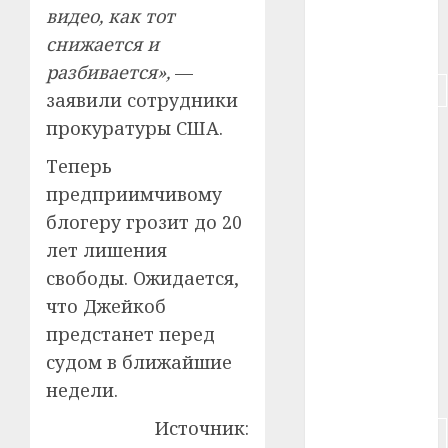
#пенсия
видео, как тот
снижается и
#питание
разбивается»,
—
#подорожание
заявили сотрудники
прокуратуры США.
#польша
Теперь
#путешествие
предприимчивому
#работа
блогеру грозит до 20
лет лишения
#россия
свободы. Ожидается,
#сигарета
что Джейкоб
предстанет перед
#собака
судом в ближайшие
недели.
#сон
Источник:
#строительство