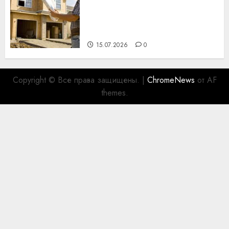
профессиональному
празднику День строителя
для коллег
15.07.2026
0
Copyright © Все права защищены.
|
ChromeNews
от AF
themes.