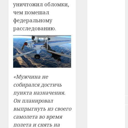
#животное
уничтожил обломки,
чем помешал
#зарплата
федеральному
#здоровье
расследованию.
#ип
#кража
#кредит
#курс_валют
«Мужчина не
собирался достичь
#налог
пункта назначения.
#недвижимость
Он планировал
выпрыгнуть из своего
#новости
самолета во время
компаний
полета и снять на