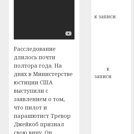
хуторо
зубов
кажды
Вывоз мусора
22.07.202
день:
к записи
почем
0
5
Ежегодно 1
профи
декабря
важне
отмечается
сложн
Всемирный
лечен
Расследование
день борьбы
длилось почти
21.07.202
со СПИДом
полтора года. На
0
Егор
к
днях в Министерстве
записи
юстиции США
Сладкое дело
выступили с
по душе —
заявлением о том,
пчеловодство
— много лет
что пилот и
назад выбрал
парашютист Тревор
себе житель
Джейкоб признал
д. Бибиревка
свою вину. Он