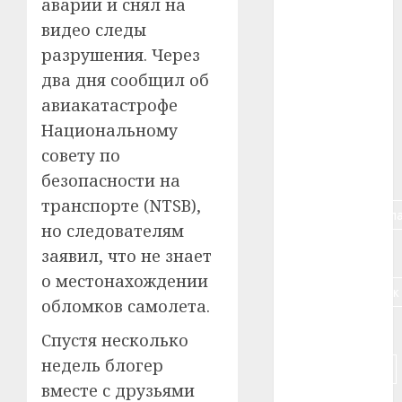
аварии и снял на
#авто
видео следы
разрушения. Через
#алкоголь
два дня сообщил об
#банк
авиакатастрофе
Национальному
#беларусь
совету по
#бизнес
безопасности на
транспорте (NTSB),
#брестская_обла
но следователям
#германия
заявил, что не знает
о местонахождении
#дальнобойщик
обломков самолета.
#деньга
Спустя несколько
недель блогер
#долгожитель
вместе с друзьями