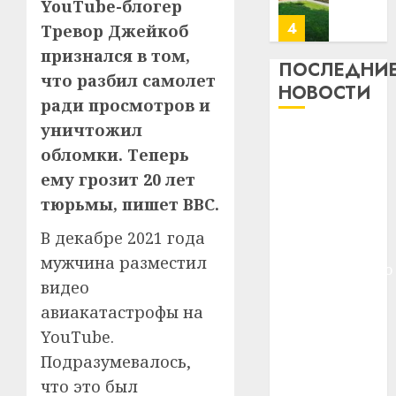
YouTube-блогер
месяц
23.07.202
потер
4
Тревор Джейкоб
13
0
признался в том,
дерев
ПОСЛЕДНИ
что разбил самолет
и
Здоро
НОВОСТИ
хуторо
ради просмотров и
зубов
кажды
уничтожил
22.07.202
Meta и
день:
обломки. Теперь
BlackRock
почем
0
5
ему грозит 20 лет
вложат $14
профи
важне
тюрьмы, пишет BBC.
млрд в
сложн
Meta
строительство
В декабре 2021 года
лечен
и
центра
мужчина разместил
BlackR
искусственного
21.07.202
вложа
видео
интеллекта
$14
0
1
авиакатастрофы на
У Мінску 120
млрд
YouTube.
гадоў таму
в
нарадзіўся
строит
Подразумевалось,
У
центр
Ежы Гедройц
Мінску
что это был