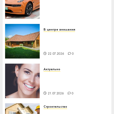
программное обеспечение
становится важнее
механики
23.07.2026
0
В центре внимания
Витебская область за месяц
потеряла 13 деревень и
хуторов
22.07.2026
0
Актуально
Здоровье зубов каждый
день: почему профилактика
важнее сложного лечения
21.07.2026
0
Строительство
Идеи подарков к