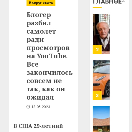
ГЛАВНОЕ
$14
0
Вокруг света
1
млрд
Блогер
в
разбил
строит
У
центр
Мінску
самолет
искусс
120
ради
интел
гадоў
просмотров
таму
2
29.07.202
на YouTube.
нарадз
Ежы
0
Все
Гедро
Автом
закончилось
—
как
совсем не
пасля
цифро
абаро
так, как он
устрой
незал
почем
3
ожидал
Белару
прогр
обеспе
13.05.2023
27.07.202
станов
Витебс
важне
0
област
В США 29-летний
механ
за