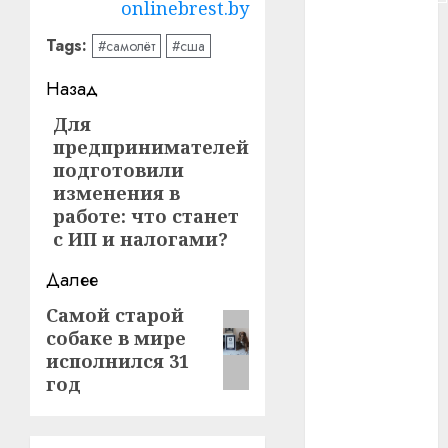
onlinebrest.by
#сша
Tags:
#самолёт
#сша
#телефон
Навигация
Назад
#технологии
записи
Для
Предыдущая
предпринимателей
запись:
#умер
подготовили
изменения в
#учёный
работе: что станет
с ИП и налогами?
#цена
Далее
Брест
Самой старой
Следующая
Китай
собаке в мире
запись:
исполнился 31
гибель
год
интерьер