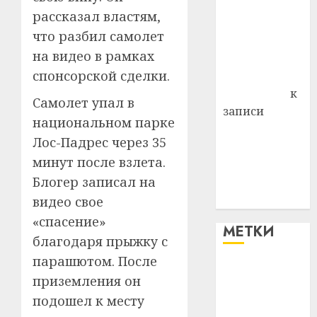
Витебского
рассказал властям,
района
что разбил самолет
Владимир
на видео в рамках
Комаров
спонсорской сделки.
Антонина
Федоровна
к
Самолет упал в
записи
национальном парке
Поможем
Лос-Падрес через 35
вместе Насте
минут после взлета.
Питерской
Блогер записал на
победить
болезнь
видео свое
«спасение»
МЕТКИ
благодаря прыжку с
парашютом. После
#blizko
приземления он
подошел к месту
#tochka