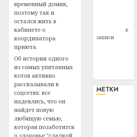
временный домик,
Владимир
поэтому так и
Комаров
остался жить в
Антонина
кабинете о
Федоровна
к
записи
координатора
Поможем
приюта.
вместе Насте
Об истории одного
Питерской
из самых упитанных
победить
котов активно
болезнь
рассказывали в
МЕТКИ
соцсетях: все
надеялись, что он
#blizko
найдет новую
любящую семью,
#tochka
которая позаботится
#авто
о здоровье "сладкой