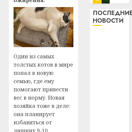
ожирения.
13
0
дерев
ПОСЛЕДНИ
и
Здоро
НОВОСТИ
хуторо
зубов
кажды
22.07.202
Meta и
день:
BlackRock
почем
0
5
вложат $14
профи
Один из самых
важне
млрд в
сложн
Meta
толстых котов в мире
строительство
лечен
и
центра
попал в новую
BlackR
искусственного
семью, где ему
21.07.202
вложа
интеллекта
помогают привести
$14
0
1
У Мінску 120
млрд
вес в норму. Новая
гадоў таму
в
хозяйка тоже в деле:
нарадзіўся
строит
У
она планирует
центр
Ежы Гедройц
Мінску
избавиться от
искусс
120
—
интел
гадоў
лишних 9-10
паслядоўны