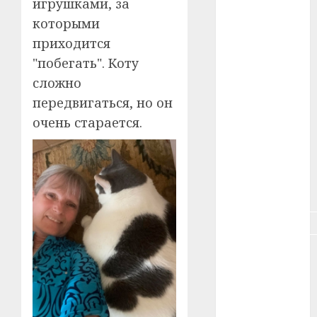
игрушками, за
#зарплата
которыми
#здоровье
приходится
"побегать". Коту
#ип
сложно
#кража
передвигаться, но он
очень старается.
#кредит
#курс_валют
#налог
#недвижимость
#новости
компаний
#пенсия