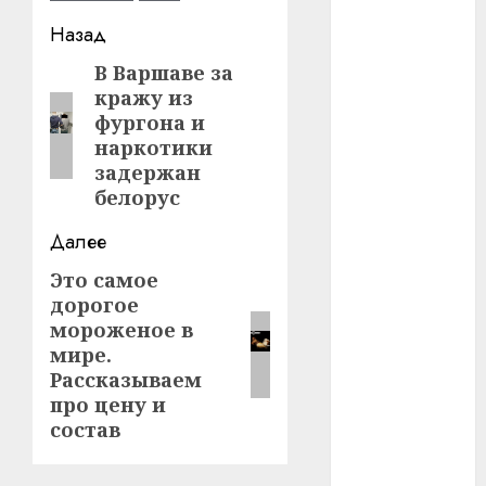
Навигация
Назад
#телефон
записи
В Варшаве за
Предыдущая
#технологии
кражу из
запись:
фургона и
#умер
наркотики
задержан
#учёный
белорус
#цена
Далее
Брест
Это самое
Следующая
дорогое
запись:
Китай
мороженое в
мире.
гибель
Рассказываем
про цену и
интерьер
состав
медицина