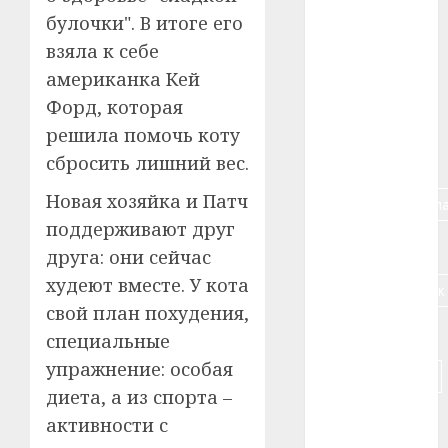
булочки". В итоге его
#алкоголь
взяла к себе
#банк
американка Кей
Форд, которая
#беларусь
решила помочь коту
#бизнес
сбросить лишний вес.
Новая хозяйка и Патч
#брестская_обла
поддерживают друг
#германия
друга: они сейчас
худеют вместе. У кота
#дальнобойщик
свой план похудения,
#деньга
специальные
упражнение: особая
#долгожитель
диета, а из спорта –
#животное
активности с