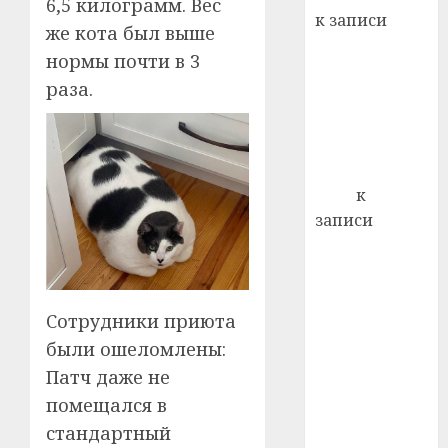
22.07.202
6,5 килограмм. Вес
день:
к записи
же кота был выше
почем
0
5
Ежегодно 1
профи
нормы почти в 3
декабря
важне
раза.
отмечается
сложн
Всемирный
лечен
день борьбы
21.07.202
со СПИДом
0
Егор
к
записи
Сладкое дело
по душе —
пчеловодство
— много лет
Сотрудники приюта
назад выбрал
были ошеломлены:
себе житель
Патч даже не
д. Бибиревка
помещался в
Витебского
стандартный
района