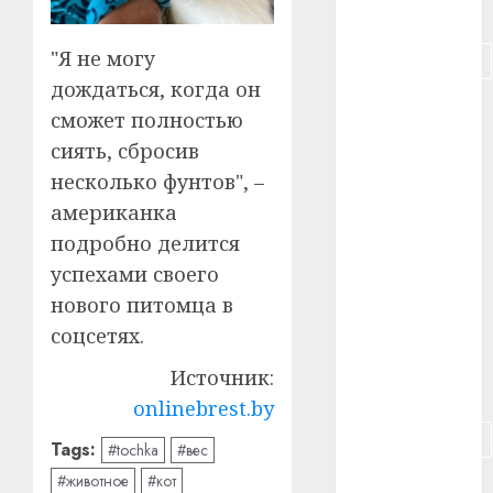
#питание
"Я не могу
#подорожание
дождаться, когда он
#польша
сможет полностью
сиять, сбросив
#путешествие
несколько фунтов", –
#работа
американка
подробно делится
#россия
успехами своего
#сигарета
нового питомца в
соцсетях.
#собака
Источник:
#сон
onlinebrest.by
#строительство
Tags:
#tochka
#вес
#животное
#кот
#сша