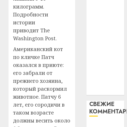
таму
2
килограмм.
абаронца
29.07.202
нарадз
незалежнасці
Подробности
Ежы
0
Беларусі
истории
Гедро
Автом
Автомобиль
—
как
приводит The
как
пасля
цифро
Washington Post.
абаро
цифровое
устрой
незал
почем
Американский кот
устройство:
3
Белару
прогр
почему
по кличке Патч
обеспе
программное
27.07.202
оказался в приюте:
станов
Витебс
обеспечение
его забрали от
важне
0
област
становится
механ
за
прежнего хозяина,
важнее
месяц
который раскормил
23.07.202
механики
потер
4
животное. Патчу 6
13
0
СВЕЖИЕ
лет, его сородичи в
дерев
КОММЕНТА
и
Здоро
таком возрасте
хуторо
зубов
должны весить около
кажды
Вывоз мусора