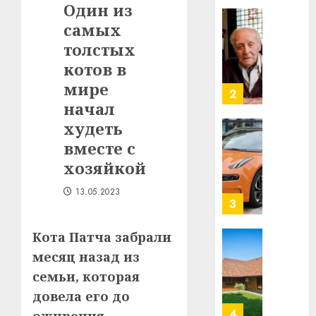
Один из
в
самых
строит
У
центр
Мінску
толстых
искусс
120
котов в
интел
гадоў
мире
таму
2
29.07.202
начал
нарадз
Ежы
0
худеть
Гедро
Автом
вместе с
—
как
хозяйкой
пасля
цифро
абаро
устрой
13.05.2023
незал
почем
3
Белару
прогр
обеспе
Кота Патча забрали
27.07.202
станов
Витебс
месяц назад из
важне
0
област
семьи, которая
механ
за
довела его до
месяц
23.07.202
потер
4