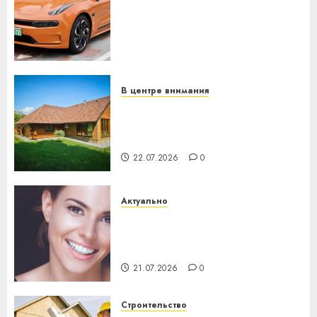
устройство: почему
программное обеспечение
становится важнее
механики
23.07.2026
0
В центре внимания
Витебская область за месяц
потеряла 13 деревень и
хуторов
22.07.2026
0
Актуально
Здоровье зубов каждый
день: почему профилактика
важнее сложного лечения
21.07.2026
0
Строительство