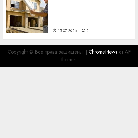
Идеи подарков к
профессиональному
празднику День строителя
для коллег
15.07.2026
0
Copyright © Все права защищены.
|
ChromeNews
от AF
themes.