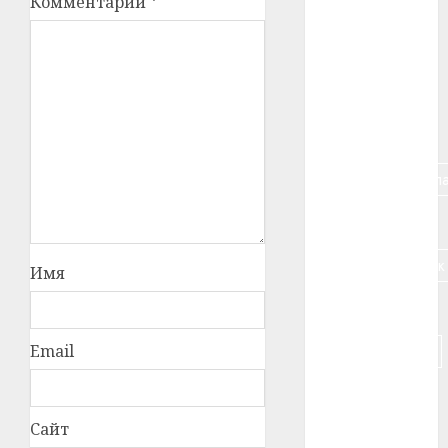
Комментарий
*
#алкоголь
#банк
#беларусь
#бизнес
#брестская_обла
#германия
#дальнобойщик
Имя
#деньга
#долгожитель
Email
#животное
Сайт
#зарплата