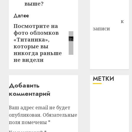
выше?
Комаров
Антонина
Далее
Федоровна
к
Посмотрите на
Следующая
записи
фото обломков
запись:
Поможем
«Титаника»,
вместе Насте
которые вы
Питерской
никогда раньше
победить
не видели
болезнь
МЕТКИ
Добавить
комментарий
#blizko
Ваш адрес email не будет
#tochka
опубликован.
Обязательные
#авто
поля помечены
*