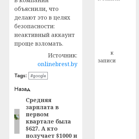
почем
0
5
Ежегодно 1
объяснили, что
профи
декабря
важне
делают это в целях
отмечается
сложн
безопасности:
Всемирный
лечен
неактивный аккаунт
день борьбы
21.07.202
проще взломать.
со СПИДом
0
Егор
к
Источник:
записи
onlinebrest.by
Сладкое дело
Tags:
#google
по душе —
пчеловодство
Навигация
Назад
— много лет
записи
назад выбрал
Средняя
Предыдущая
зарплата в
себе житель
запись:
первом
д. Бибиревка
квартале была
Витебского
$627. А кто
района
получает $1000 и
Владимир