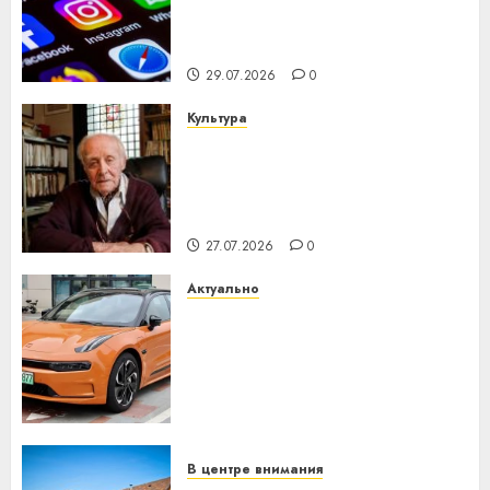
центра искусственного
интеллекта
29.07.2026
0
Культура
У Мінску 120 гадоў таму
нарадзіўся Ежы Гедройц —
паслядоўны абаронца
незалежнасці Беларусі
27.07.2026
0
Актуально
Автомобиль как цифровое
устройство: почему
программное обеспечение
становится важнее
механики
23.07.2026
0
В центре внимания