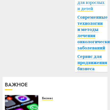
для взрослых
и детей
Современные
технологии
и методы
лечения
онкологически
заболеваний
Сервис для
продвижения
бизнеса
ВАЖНОЕ
Бизнес
Meta и BlackRock вложат $14
млрд в строительство