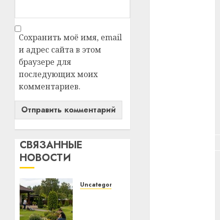
#здоровье
#ип
Сохранить моё имя, email
и адрес сайта в этом
#кража
браузере для
последующих моих
#кредит
комментариев.
#курс_валют
#налог
#недвижимость
СВЯЗАННЫЕ
НОВОСТИ
#новости
компаний
Uncategorized
#пенсия
Какие
бывают
#питание
газонокосилки