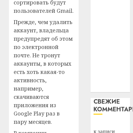
29.07.202
сортировать будут
нарадз
незалежнасці
Ежы
0
пользователей Gmail.
Беларусі
Гедро
Автом
Автомобиль
Прежде, чем удалить
—
как
как
пасля
цифро
аккаунт, владельца
абаро
цифровое
устрой
предупредят об этом
незал
почем
устройство:
3
по электронной
Белару
прогр
почему
почте. Не тронут
обеспе
программное
27.07.202
станов
Витебс
аккаунты, в которых
обеспечение
важне
0
област
есть хоть какая-то
становится
механ
за
активность,
важнее
месяц
23.07.202
например,
механики
потер
4
13
0
скачиваются
СВЕЖИЕ
дерев
приложения из
КОММЕНТА
и
Здоро
Google Play раз в
хуторо
зубов
пару месяцев.
кажды
Вывоз мусора
22.07.202
день:
к записи
В компании