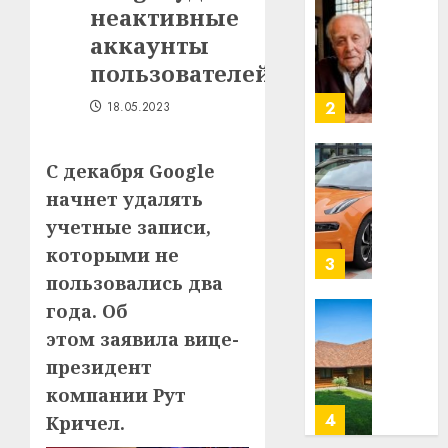
неактивные
строит
У
центр
Мінску
аккаунты
искусс
120
пользователей
интел
гадоў
таму
2
18.05.2023
29.07.202
нарадз
Ежы
0
С декабря Google
Гедро
Автом
—
как
начнет удалять
пасля
цифро
учетные записи,
абаро
устрой
которыми не
незал
почем
3
Белару
пользовались два
прогр
обеспе
года. Об
27.07.202
станов
Витебс
этом заявила вице-
важне
0
област
президент
механ
за
компании Рут
месяц
23.07.202
потер
4
Кричел.
13
0