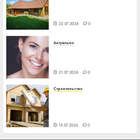
Витебская область за месяц
потеряла 13 деревень и
хуторов
22.07.2026
0
Актуально
Здоровье зубов каждый
день: почему профилактика
важнее сложного лечения
21.07.2026
0
Строительство
Идеи подарков к
профессиональному
празднику День строителя
для коллег
15.07.2026
0