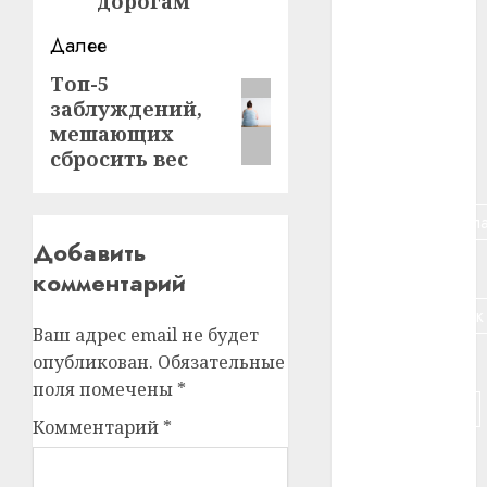
дорогам
#алкоголь
Далее
#банк
Топ-5
Следующая
заблуждений,
запись:
#беларусь
мешающих
сбросить вес
#бизнес
#брестская_обла
Добавить
#германия
комментарий
#дальнобойщик
Ваш адрес email не будет
#деньга
опубликован.
Обязательные
поля помечены
*
#долгожитель
Комментарий
*
#животное