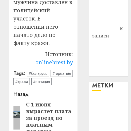
мужчина доставлен в
Владимир
полицейский
Комаров
участок. В
Антонина
отношении него
Федоровна
к
начато дело по
записи
факту кражи.
Поможем
вместе Насте
Источник:
Питерской
onlinebrest.by
победить
болезнь
Tags:
#беларусь
#германия
#кража
#полиция
МЕТКИ
Навигация
Назад
#blizko
записи
С 1 июня
Предыдущая
вырастет плата
запись:
#tochka
за проезд по
платным
#авто