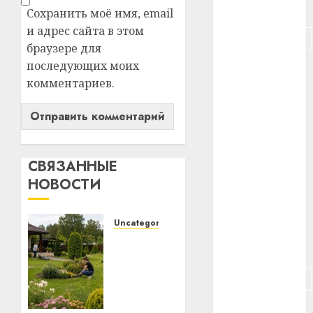
#питание
Сохранить моё имя, email
и адрес сайта в этом
#подорожание
браузере для
последующих моих
#польша
комментариев.
#путешествие
#работа
#россия
СВЯЗАННЫЕ
НОВОСТИ
#сигарета
#собака
Uncategorized
Какие
#сон
бывают
газонокосилки
#строительство
и чем
они
#сша