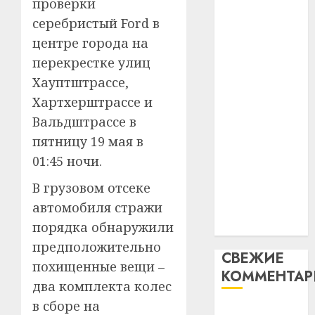
проверки
таму
2
абаронца
29.07.202
серебристый Ford в
нарадз
незалежнасці
Ежы
0
центре города на
Беларусі
Гедро
Автом
перекрестке улиц
Автомобиль
—
как
Хауптштрассе,
как
пасля
цифро
Хартхерштрассе и
абаро
цифровое
устрой
незал
почем
Вальдштрассе в
устройство:
3
Белару
прогр
почему
пятницу 19 мая в
обеспе
программное
27.07.202
01:45 ночи.
станов
Витебс
обеспечение
важне
0
област
В грузовом отсеке
становится
механ
за
автомобиля стражи
важнее
месяц
23.07.202
порядка обнаружили
механики
потер
4
13
0
предположительно
СВЕЖИЕ
дерев
похищенные вещи –
КОММЕНТА
и
Здоро
два комплекта колес
хуторо
зубов
в сборе на
кажды
Вывоз мусора