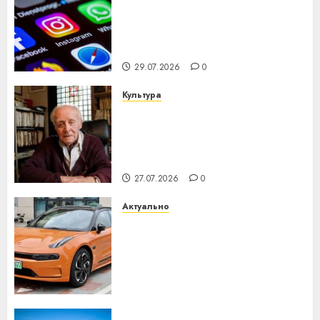
Meta и BlackRock вложат $14
млрд в строительство
центра искусственного
интеллекта
29.07.2026
0
Культура
У Мінску 120 гадоў таму
нарадзіўся Ежы Гедройц —
паслядоўны абаронца
незалежнасці Беларусі
27.07.2026
0
Актуально
Автомобиль как цифровое
устройство: почему
программное обеспечение
становится важнее
механики
23.07.2026
0