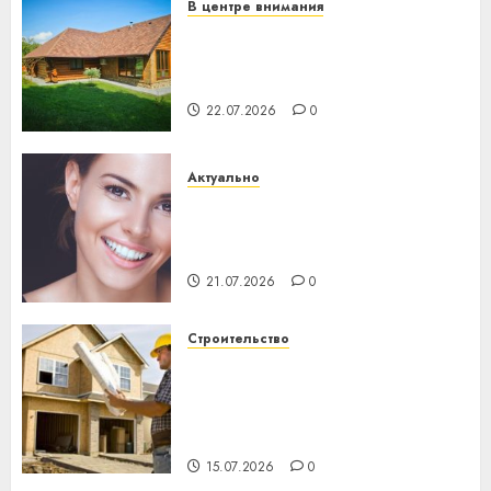
В центре внимания
Витебская область за месяц
потеряла 13 деревень и
хуторов
22.07.2026
0
Актуально
Здоровье зубов каждый
день: почему профилактика
важнее сложного лечения
21.07.2026
0
Строительство
Идеи подарков к
профессиональному
празднику День строителя
для коллег
15.07.2026
0