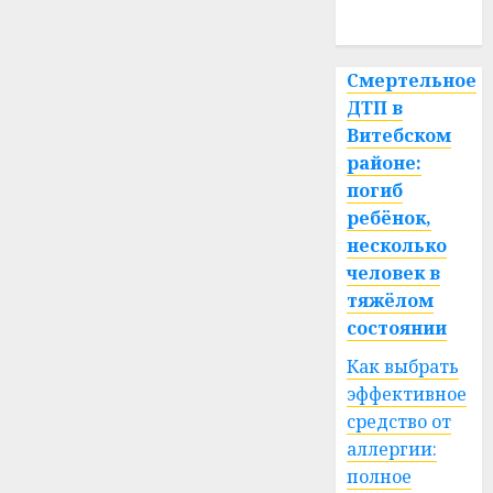
спорт
Смертельное
ДТП в
Витебском
районе:
погиб
ребёнок,
несколько
человек в
тяжёлом
состоянии
Как выбрать
эффективное
средство от
аллергии:
полное