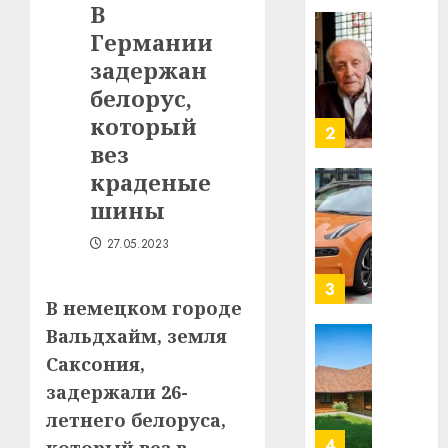
В
в
Германии
строит
У
центр
Мінску
задержан
искусс
120
белорус,
интел
гадоў
который
таму
2
29.07.202
вез
нарадз
Ежы
0
краденые
Гедро
Автом
шины
—
как
пасля
цифро
27.05.2023
абаро
устрой
незал
почем
3
Белару
В немецком городе
прогр
обеспе
Вальдхайм, земля
27.07.202
станов
Витебс
Саксония,
важне
0
област
задержали 26-
механ
за
летнего белоруса,
месяц
23.07.202
потер
4