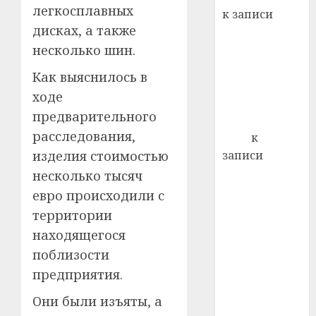
22.07.202
день:
легкосплавных
к записи
почем
0
5
дисках, а также
Ежегодно 1
профи
несколько шин.
декабря
важне
отмечается
сложн
Как выяснилось в
Всемирный
лечен
ходе
день борьбы
21.07.202
предварительного
со СПИДом
0
расследования,
Егор
к
изделия стоимостью
записи
Сладкое дело
несколько тысяч
по душе —
евро происходили с
пчеловодство
территории
— много лет
находящегося
назад выбрал
поблизости
себе житель
предприятия.
д. Бибиревка
Витебского
Они были изъяты, а
района