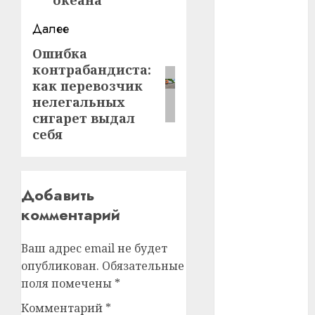
океана
#телефон
Далее
Ошибка
Следующая
#технологии
контрабандиста:
запись:
как перевозчик
#умер
нелегальных
#учёный
сигарет выдал
себя
#цена
Брест
Добавить
Китай
комментарий
гибель
Ваш адрес email не будет
опубликован.
Обязательные
интерьер
поля помечены
*
медицина
Комментарий
*