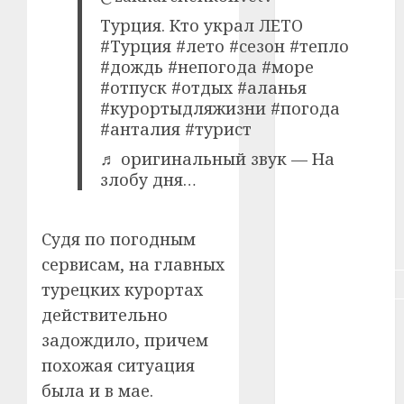
#зарплата
Турция. Кто украл ЛЕТО
#Турция #лето #сезон #тепло
#здоровье
#дождь #непогода #море
#отпуск #отдых #аланья
#ип
#курортыдляжизни #погода
#анталия #турист
#кража
♬ оригинальный звук — На
#кредит
злобу дня…
#курс_валют
Судя по погодным
#налог
сервисам, на главных
#недвижимость
турецких курортах
действительно
#новости
компаний
задождило, причем
похожая ситуация
#пенсия
была и в мае.