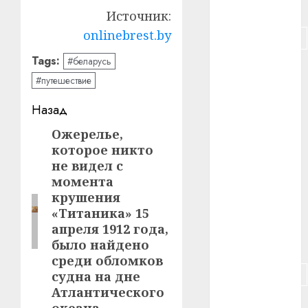
#питание
Источник:
onlinebrest.by
#подорожание
Tags:
#беларусь
#польша
#путешествие
#путешествие
Навигация
Назад
#работа
записи
Ожерелье,
Предыдущая
которое никто
запись:
#россия
не видел с
момента
#сигарета
крушения
«Титаника» 15
#собака
апреля 1912 года,
было найдено
#сон
среди обломков
#строительство
судна на дне
Атлантического
#сша