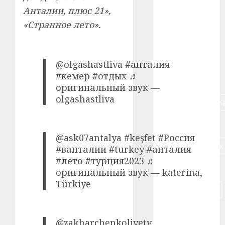
Анталии, плюс 21»,
#алкоголь
«Странное лето».
#банк
#беларусь
@olgashastliva #анталия
#кемер #отдых ♬
#бизнес
оригинальный звук —
olgashastliva
#брестская_обла
#германия
@ask07antalya #keşfet #Россия
#дальнобойщик
#ванталии #turkey #анталия
#лето #турция2023 ♬
#деньга
оригинальный звук — katerina,
Türkiye
#долгожитель
#животное
@zakharchenkolivetv