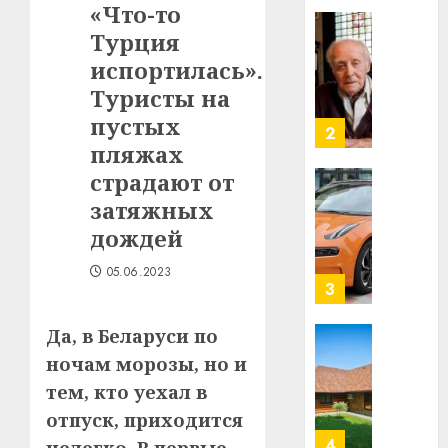
«Что-то
в
Турция
строит
У
центр
Мінску
испортилась».
искусс
120
Туристы на
интел
гадоў
пустых
таму
2
29.07.202
пляжах
нарадз
Ежы
0
страдают от
Гедро
Автом
затяжных
—
как
дождей
пасля
цифро
абаро
устрой
05.06.2023
незал
почем
3
Белару
прогр
обеспе
Да, в Беларуси по
27.07.202
станов
Витебс
ночам морозы, но и
важне
0
област
тем, кто уехал в
механ
за
отпуск, приходится
месяц
23.07.202
потер
4