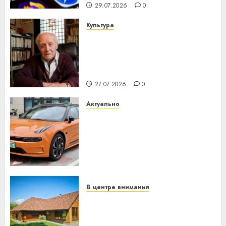
29.07.2026
0
Культура
У Мінску 120 гадоў таму
нарадзіўся Ежы Гедройц —
паслядоўны абаронца
незалежнасці Беларусі
27.07.2026
0
Актуально
Автомобиль как цифровое
устройство: почему
программное обеспечение
становится важнее
механики
23.07.2026
0
В центре внимания
Витебская область за месяц
потеряла 13 деревень и
хуторов