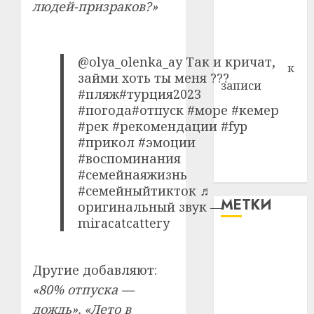
людей-призраков?»
Владимир
Комаров
Антонина
@olya_olenka_ay Так и кричат,
Федоровна
к
займи хоть ты меня ???
записи
#пляж#турция2023
Поможем
#погода#отпуск #море #кемер
вместе Насте
#рек #рекомендации #fyp
Питерской
#прикол #эмоции
победить
#воспоминания
болезнь
#семейнаяжизнь
#семейныйтикток ♬
МЕТКИ
оригинальный звук —
miracatcattery
#blizko
Другие добавляют:
#tochka
«80% отпуска —
#авто
дождь», «Лето в