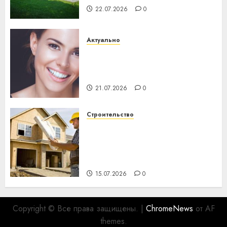
22.07.2026
0
Актуально
Здоровье зубов каждый
день: почему профилактика
важнее сложного лечения
21.07.2026
0
Строительство
Идеи подарков к
профессиональному
празднику День строителя
для коллег
15.07.2026
0
Copyright © Все права защищены.
|
ChromeNews
от AF
themes.