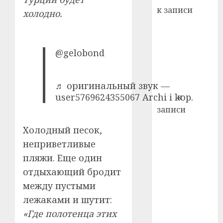
22.07.202
день:
к записи
холодно.
почем
0
5
Ежегодно 1
профи
декабря
важне
отмечается
сложн
@gelobond
Всемирный
лечен
день борьбы
21.07.202
со СПИДом
♬ оригинальный звук —
0
user5769624355067 Archi i kop.
Егор
к
записи
Сладкое дело
Холодный песок,
по душе —
неприветливые
пчеловодство
пляжи. Еще один
— много лет
отдыхающий бродит
назад выбрал
себе житель
между пустыми
д. Бибиревка
лежаками и шутит:
Витебского
«Где полотенца этих
района