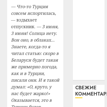
таму
2
абаронца
— Что-то Турция
29.07.202
нарадз
незалежнасці
совсем испортилась,
Ежы
0
Беларусі
Гедро
Автом
— вздыхает
Автомобиль
—
как
отпускник.
— 3 июня,
как
пасля
цифро
3 июня! Солнца нету.
абаро
цифровое
устрой
Вон оно, в облаках…
незал
почем
устройство:
3
Белару
прогр
Знаете, когда-то я
почему
обеспе
читал статью: скоро в
программное
27.07.202
станов
Витебс
обеспечение
Беларуси будет такая
важне
0
област
становится
же примерно погода,
механ
за
важнее
месяц
как и в Турции,
23.07.202
механики
потер
4
писали они. И я такой
13
0
думал: «О, круто, у
СВЕЖИЕ
дерев
нас будет жарко!»
КОММЕНТА
и
Здоро
хуторо
зубов
Оказывается, это в
кажды
Вывоз мусора
Турции будет