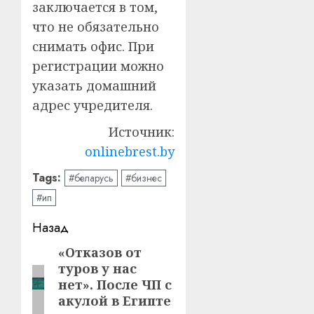
заключается в том,
что не обязательно
снимать офис. При
регистрации можно
указать домашний
адрес учредителя.
Источник:
onlinebrest.by
Tags:
#беларусь
#бизнес
#ип
Навигация
Назад
записи
«Отказов от
Предыдущая
туров у нас
запись:
нет». После ЧП с
акулой в Египте