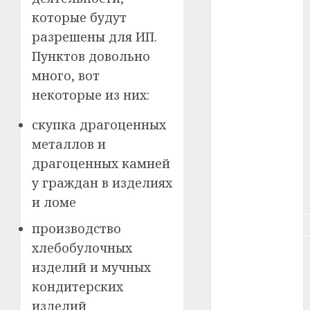
#зарплата
которые будут
разрешены для ИП.
#здоровье
Пунктов довольно
много, вот
#ип
некоторые из них:
#кража
скупка драгоценных
#кредит
металлов и
драгоценных камней
#курс_валют
у граждан в изделиях
#налог
и ломе
#недвижимость
производство
хлебобулочных
#новости
компаний
изделий и мучных
кондитерских
#пенсия
изделий