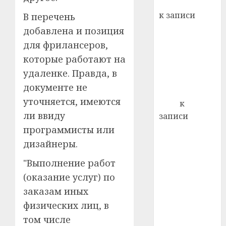
Вывоз мусора
21.07.202
к записи
В перечень
0
Ежегодно 1
добавлена и позиция
декабря
для фрилансеров,
отмечается
которые работают на
Всемирный
удаленке. Правда, в
день борьбы
документе не
со СПИДом
уточняется, имеются
Егор
к
ли ввиду
записи
Сладкое дело
программисты или
по душе —
дизайнеры.
пчеловодство
"Выполнение работ
— много лет
(оказание услуг) по
назад выбрал
заказам иных
себе житель
д. Бибиревка
физических лиц, в
Витебского
том числе