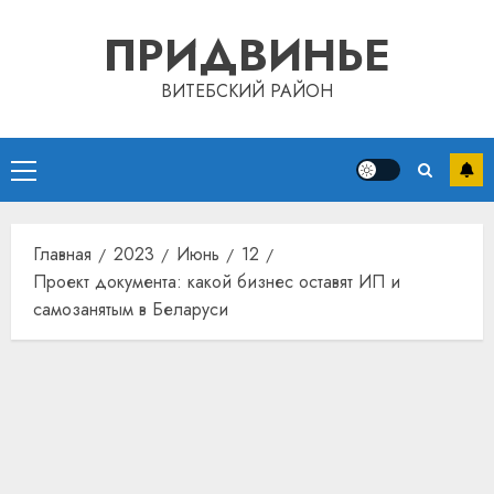
Перейти
ПРИДВИНЬЕ
к
содержимому
ВИТЕБСКИЙ РАЙОН
Основное
Автом
меню
как
цифро
Главная
2023
Июнь
12
устрой
Проект документа: какой бизнес оставят ИП и
почем
3
прогр
самозанятым в Беларуси
обеспе
станов
Витебс
важне
област
механ
за
месяц
23.07.202
потер
4
13
0