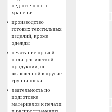
недлительного
#питание
хранения
#подорожание
производство
#польша
готовых текстильных
изделий, кроме
#путешествие
одежды
#работа
печатание прочей
#россия
полиграфической
продукции, не
#сигарета
включенной в другие
группировки
#собака
деятельность по
#сон
подготовке
#строительство
материалов к печати
и распространению