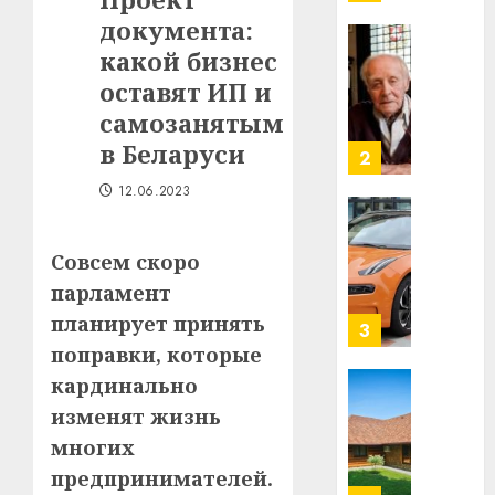
нарадз
документа:
Ежы
0
Гедро
какой бизнес
Автом
—
как
оставят ИП и
пасля
цифро
самозанятым
абаро
устрой
в Беларуси
незал
почем
3
Белару
прогр
12.06.2023
обеспе
27.07.202
станов
Витебс
важне
0
област
Совсем скоро
механ
за
парламент
месяц
23.07.202
планирует принять
потер
4
13
0
поправки, которые
дерев
кардинально
и
Здоро
изменят жизнь
хуторо
зубов
многих
кажды
22.07.202
день:
предпринимателей.