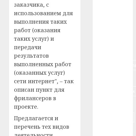
заказчика, с
#алкоголь
использованием для
выполнения таких
#банк
работ (оказания
таких услуг) и
#беларусь
передачи
#бизнес
результатов
выполненных работ
#брестская_обла
(оказанных услуг)
#германия
сети интернет", – так
описан пункт для
#дальнобойщик
фрилансеров в
#деньга
проекте.
#долгожитель
Предлагается и
перечень тех видов
#животное
деятельности,