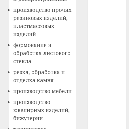
#сша
производство прочих
#телефон
резиновых изделий,
пластмассовых
#технологии
изделий
#умер
формование и
#учёный
обработка листового
стекла
#цена
резка, обработка и
Брест
отделка камня
Китай
производство мебели
гибель
производство
ювелирных изделий,
интерьер
бижутерии
медицина