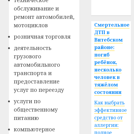
техническое
обслуживание и
спорт
ремонт автомобилей,
Смертельное
мотоциклов
ДТП в
розничная торговля
Витебском
районе:
деятельность
погиб
грузового
ребёнок,
автомобильного
несколько
транспорта и
человек в
предоставление
тяжёлом
услуг по переезду
состоянии
услуги по
Как выбрать
общественному
эффективное
средство от
питанию
аллергии:
компьютерное
полное