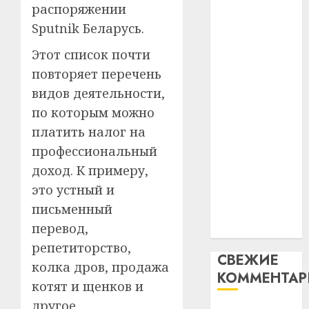
устрой
паслядоўны
распоряжении
незал
почем
3
абаронца
Sputnik Беларусь.
Белару
прогр
незалежнасці
обеспе
Этот список почти
27.07.202
Беларусі
станов
Витебс
повторяет перечень
Автомобиль
важне
0
област
как
механ
видов деятельности,
за
цифровое
месяц
по которым можно
23.07.202
потер
устройство:
4
платить налог на
13
0
почему
профессиональный
дерев
программное
и
доход. К примеру,
Здоро
обеспечение
хуторо
зубов
это устный и
становится
кажды
письменный
22.07.202
важнее
день:
перевод,
механики
почем
0
5
профи
репетиторство,
СВЕЖИЕ
важне
колка дров, продажа
КОММЕНТА
сложн
котят и щенков и
лечен
другое.