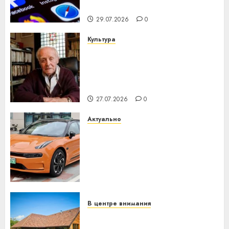
интеллекта
29.07.2026
0
Культура
У Мінску 120 гадоў таму
нарадзіўся Ежы Гедройц —
паслядоўны абаронца
незалежнасці Беларусі
27.07.2026
0
Актуально
Автомобиль как цифровое
устройство: почему
программное обеспечение
становится важнее
механики
23.07.2026
0
В центре внимания
Витебская область за месяц
потеряла 13 деревень и