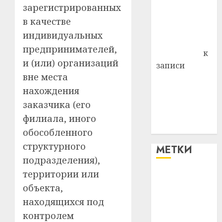
района
зарегистрированных
Владимир
в качестве
Комаров
индивидуальных
Антонина
предпринимателей,
Федоровна
к
и (или) организаций
записи
вне места
Поможем
вместе Насте
нахождения
Питерской
заказчика (его
победить
филиала, иного
болезнь
обособленного
структурного
МЕТКИ
подразделения),
территории или
#blizko
объекта,
#tochka
находящихся под
контролем
#авто