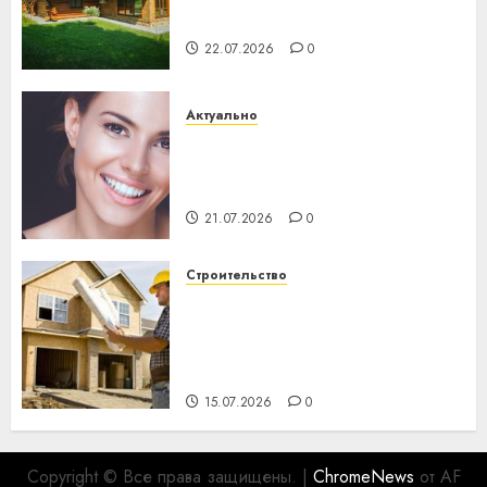
хуторов
22.07.2026
0
Актуально
Здоровье зубов каждый
день: почему профилактика
важнее сложного лечения
21.07.2026
0
Строительство
Идеи подарков к
профессиональному
празднику День строителя
для коллег
15.07.2026
0
Copyright © Все права защищены.
|
ChromeNews
от AF