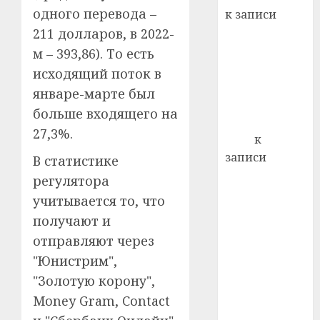
22.07.202
день:
одного перевода –
к записи
почем
0
5
Ежегодно 1
211 долларов, в 2022-
профи
декабря
м – 393,86). То есть
важне
отмечается
сложн
исходящий поток в
Всемирный
лечен
январе-марте был
день борьбы
больше входящего на
21.07.202
со СПИДом
27,3%.
0
Егор
к
записи
В статистике
Сладкое дело
регулятора
по душе —
учитывается то, что
пчеловодство
получают и
— много лет
отправляют через
назад выбрал
"Юнистрим",
себе житель
"Золотую корону",
д. Бибиревка
Витебского
Money Gram, Contact
района