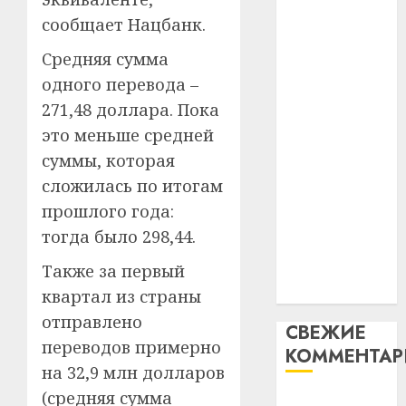
таму
2
абаронца
сообщает Нацбанк.
29.07.202
нарадз
незалежнасці
Ежы
0
Средняя сумма
Беларусі
Гедро
Автом
одного перевода –
Автомобиль
—
как
271,48 доллара. Пока
как
пасля
цифро
абаро
цифровое
устрой
это меньше средней
незал
почем
устройство:
3
суммы, которая
Белару
прогр
почему
сложилась по итогам
обеспе
программное
27.07.202
прошлого года:
станов
Витебс
обеспечение
важне
0
област
тогда было 298,44.
становится
механ
за
важнее
Также за первый
месяц
23.07.202
механики
потер
квартал из страны
4
13
0
отправлено
СВЕЖИЕ
дерев
переводов примерно
КОММЕНТА
и
Здоро
на 32,9 млн долларов
хуторо
зубов
кажды
(средняя сумма
Вывоз мусора