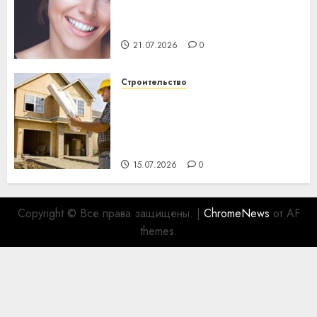
день: почему профилактика
важнее сложного лечения
21.07.2026
0
Строительство
Идеи подарков к
профессиональному
празднику День строителя
для коллег
15.07.2026
0
Copyright © Все права защищены.
|
ChromeNews
от AF
themes.