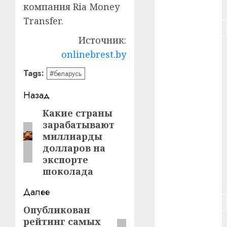
#питание
компания Ria Money
Transfer.
#подорожание
Источник:
#польша
onlinebrest.by
#путешествие
Tags:
#беларусь
Навигация
#работа
Назад
записи
Какие страны
Предыдущая
#россия
зарабатывают
запись:
миллиарды
#сигарета
долларов на
#собака
экспорте
шоколада
#сон
Далее
#строительство
Опубликован
Следующая
рейтинг самых
#сша
запись: