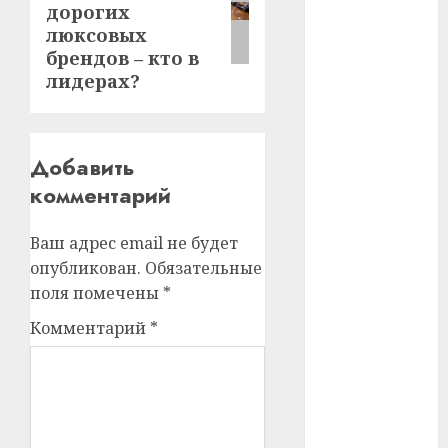
дорогих
люксовых
#телефон
брендов – кто в
#технологии
лидерах?
#умер
Добавить
#учёный
комментарий
#цена
Ваш адрес email не будет
Брест
опубликован.
Обязательные
поля помечены
*
Китай
Комментарий
*
гибель
интерьер
медицина