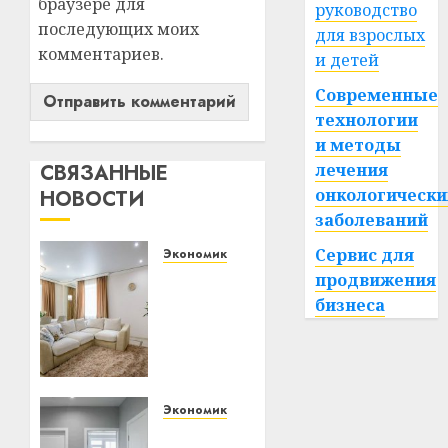
браузере для
руководство
последующих моих
для взрослых
комментариев.
и детей
Современные
технологии
и методы
лечения
СВЯЗАННЫЕ
онкологически
НОВОСТИ
заболеваний
Сервис для
Экономика
Ремонт
продвижения
в
бизнеса
квартире:
как
выбрать
потолок
и не
Экономика
пожалеть
Как