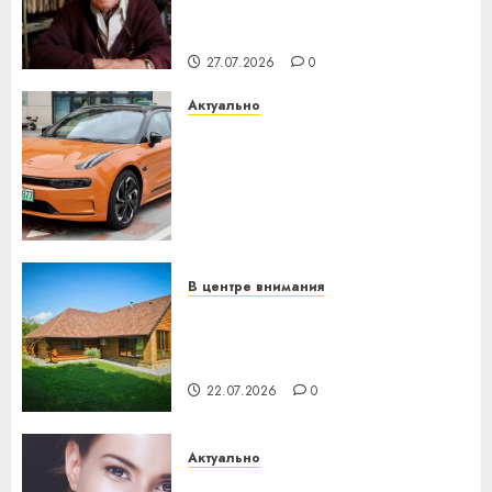
паслядоўны абаронца
незалежнасці Беларусі
27.07.2026
0
Актуально
Автомобиль как цифровое
устройство: почему
программное обеспечение
становится важнее
механики
23.07.2026
0
В центре внимания
Витебская область за месяц
потеряла 13 деревень и
хуторов
22.07.2026
0
Актуально
Здоровье зубов каждый