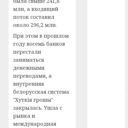
была свыше 241,8
#зарплата
млн, а входящий
#здоровье
поток составил
около 296,2 млн.
#ип
При этом в прошлом
#кража
году восемь банков
перестали
#кредит
заниматься
#курс_валют
денежными
переводами, а
#налог
внутренняя
#недвижимость
белорусская система
"Хуткія грошы"
#новости
компаний
закрылась. Ушла с
рынка и
#пенсия
международная