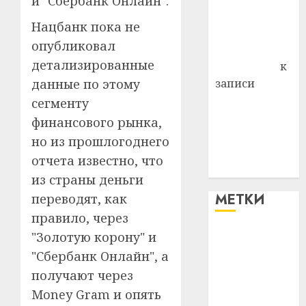
и "Сбербанк Онлайн".
Владимир
Нацбанк пока не
Комаров
опубликовал
Антонина
детализированные
Федоровна
к
записи
данные по этому
Поможем
сегменту
вместе Насте
финансового рынка,
Питерской
но из прошлогоднего
победить
отчета известно, что
болезнь
из страны деньги
МЕТКИ
переводят, как
правило, через
"Золотую корону" и
#blizko
"Сбербанк Онлайн", а
#tochka
получают через
Money Gram и опять
#авто