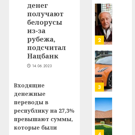
денег
в
строит
получают
У
центр
Мінску
белорусы
искусс
120
из-за
интел
гадоў
рубежа,
таму
2
29.07.202
нарадз
подсчитал
Ежы
0
Нацбанк
Гедро
Автом
—
как
14.06.2023
пасля
цифро
абаро
устрой
Входящие
незал
почем
3
Белару
прогр
денежные
обеспе
переводы в
27.07.202
станов
Витебс
республику на 27,3%
важне
0
област
превышают суммы,
механ
за
месяц
которые были
23.07.202
потер
4