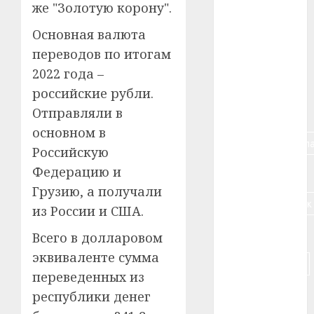
же "Золотую корону".
#алкоголь
Основная валюта
#банк
переводов по итогам
2022 года –
#беларусь
российские рубли.
Отправляли в
#бизнес
основном в
#брестская_обла
Российскую
Федерацию и
#германия
Грузию, а получали
#дальнобойщик
из России и США.
#деньга
Всего в долларовом
эквиваленте сумма
#долгожитель
переведенных из
#животное
республики денег