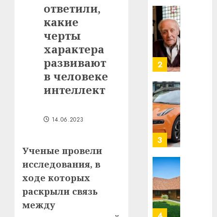
ответили,
в
строит
какие
У
центр
Мінску
черты
искусс
120
характера
интел
гадоў
развивают
таму
2
29.07.202
нарадз
в человеке
Ежы
0
интеллект
Гедро
Автом
—
как
пасля
цифро
14.06.2023
абаро
устрой
незал
почем
3
Белару
прогр
Ученые провели
обеспе
исследования, в
27.07.202
станов
Витебс
ходе которых
важне
0
област
раскрыли связь
механ
за
месяц
между
23.07.202
потер
4