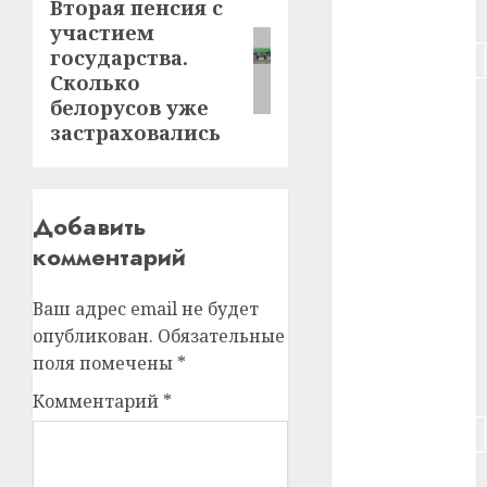
Вторая пенсия с
Следующая
#питание
участием
запись:
государства.
#подорожание
Сколько
#польша
белорусов уже
застраховались
#путешествие
#работа
Добавить
#россия
комментарий
#сигарета
Ваш адрес email не будет
опубликован.
Обязательные
#собака
поля помечены
*
#сон
Комментарий
*
#строительство
#сша