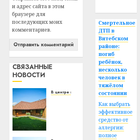
спорт
и адрес сайта в этом
браузере для
последующих моих
Смертельное
комментариев.
ДТП в
Витебском
районе:
погиб
ребёнок,
СВЯЗАННЫЕ
несколько
НОВОСТИ
человек в
тяжёлом
В центре внимания
состоянии
Витебская
Как выбрать
область
эффективное
за
средство от
месяц
потеряла
аллергии:
13
полное