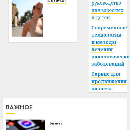
деревень
В центре внимания
руководство
и
В
для взрослых
хуторов
Беларуси
и детей
объявили
красный
22.07.2026
Современные
0
уровень
технологии
опасности:
и методы
температура
лечения
поднимется
онкологически
до
заболеваний
+39°C
Сервис для
27.06.2026
продвижения
0
бизнеса
ВАЖНОЕ
Бизнес