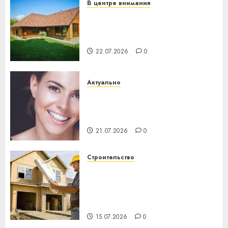
В центре внимания
Витебская область за месяц
потеряла 13 деревень и
хуторов
22.07.2026
0
Актуально
Здоровье зубов каждый
день: почему профилактика
важнее сложного лечения
21.07.2026
0
Строительство
Идеи подарков к
профессиональному
празднику День строителя
для коллег
15.07.2026
0