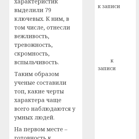
характеристик
22.07.202
день:
к записи
выделили 79
почем
0
5
Ежегодно 1
профи
ключевых. К ним, в
декабря
важне
том числе, отнесли
отмечается
сложн
вежливость,
Всемирный
лечен
тревожность,
день борьбы
21.07.202
со СПИДом
скромность,
0
Егор
к
вспыльчивость.
записи
Таким образом
Сладкое дело
ученые составили
по душе —
топ, какие черты
пчеловодство
— много лет
характера чаще
назад выбрал
всего наблюдаются у
себе житель
умных людей.
д. Бибиревка
На первом месте –
Витебского
готовность к
района