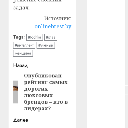
#зарплата
задач.
#здоровье
Источник:
onlinebrest.by
#ип
Tags:
#tochka
#глаз
#кража
#интеллект
#учёный
#кредит
женщина
Навигация
Назад
#курс_валют
записи
Опубликован
Предыдущая
#налог
рейтинг самых
запись:
дорогих
#недвижимость
люксовых
брендов – кто в
#новости
компаний
лидерах?
#пенсия
Далее