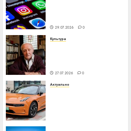
Meta и BlackRock вложат $14
млрд в строительство
центра искусственного
интеллекта
29.07.2026
0
Культура
У Мінску 120 гадоў таму
нарадзіўся Ежы Гедройц —
паслядоўны абаронца
незалежнасці Беларусі
27.07.2026
0
Актуально
Автомобиль как цифровое
устройство: почему
программное обеспечение
становится важнее
механики
23.07.2026
0