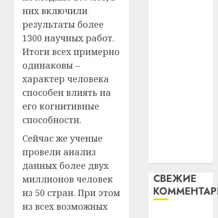
таму
2
них включили
абаронца
29.07.202
нарадз
незалежнасці
результаты более
Ежы
0
Беларусі
1300 научных работ.
Гедро
Автом
Автомобиль
—
как
Итоги всех примерно
как
пасля
цифро
одинаковы –
абаро
цифровое
устрой
характер человека
незал
почем
устройство:
3
способен влиять на
Белару
прогр
почему
обеспе
его когнитивные
программное
27.07.202
станов
Витебс
способности.
обеспечение
важне
0
област
становится
механ
за
Сейчас же ученые
важнее
месяц
провели анализ
23.07.202
механики
потер
4
данных более двух
13
0
СВЕЖИЕ
миллионов человек
дерев
КОММЕНТА
и
Здоро
из 50 стран. При этом
хуторо
зубов
из всех возможных
кажды
Вывоз мусора