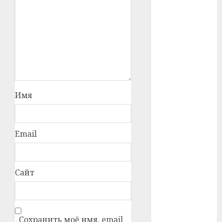
#телефон
#технологии
#умер
#учёный
Имя
#цена
Брест
Email
Китай
гибель
Сайт
интерьер
медицина
Сохранить моё имя, email