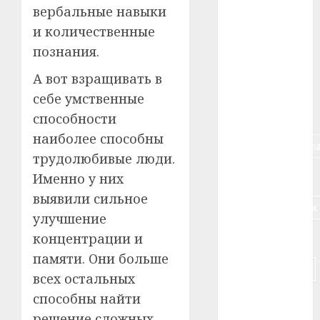
вербальные навыки
#алкоголь
и количественные
познания.
#банк
А вот взращивать в
#беларусь
себе умственные
#бизнес
способности
наиболее способны
#брестская_обла
трудолюбивые люди.
#германия
Именно у них
выявили сильное
#дальнобойщик
улучшение
#деньга
концентрации и
памяти. Они больше
#долгожитель
всех остальных
способны найти
#животное
решение сложных