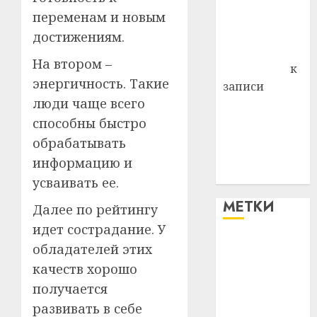
Владимир
переменам и новым
Комаров
достижениям.
Антонина
На втором –
Федоровна
к
энергичность. Такие
записи
люди чаще всего
Поможем
вместе Насте
способны быстро
Питерской
обрабатывать
победить
информацию и
болезнь
усваивать ее.
МЕТКИ
Далее по рейтингу
идет сострадание. У
#blizko
обладателей этих
качеств хорошо
#tochka
получается
развивать в себе
#авто