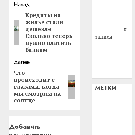
Навигация
Назад
Владимир
записи
Комаров
Кредиты на
Предыдущая
Антонина
жилье стали
запись:
дешевле.
Федоровна
к
Сколько теперь
записи
нужно платить
Поможем
банкам
вместе Насте
Питерской
Далее
победить
Что
Следующая
болезнь
происходит с
запись:
глазами, когда
МЕТКИ
мы смотрим на
солнце
#blizko
#tochka
Добавить
#авто
комментарий