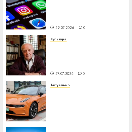
Meta и BlackRock вложат $14
млрд в строительство
центра искусственного
интеллекта
29.07.2026
0
Культура
У Мінску 120 гадоў таму
нарадзіўся Ежы Гедройц —
паслядоўны абаронца
незалежнасці Беларусі
27.07.2026
0
Актуально
Автомобиль как цифровое
устройство: почему
программное обеспечение
становится важнее
механики
23.07.2026
0