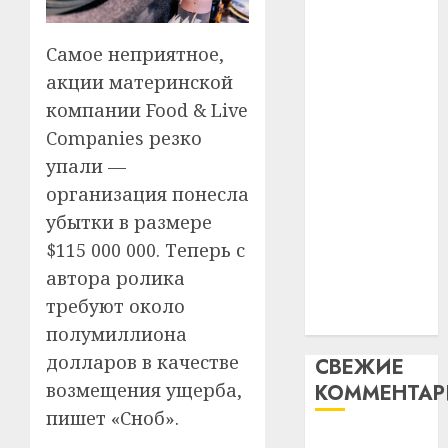
таму
2
абаронца
29.07.202
нарадз
незалежнасці
Самое неприятное,
Ежы
0
Беларусі
Гедро
Автом
акции материнской
Автомобиль
—
как
компании Food & Live
как
пасля
цифро
Companies резко
абаро
цифровое
устрой
упали —
незал
почем
устройство:
3
Белару
прогр
организация понесла
почему
обеспе
убытки в размере
программное
27.07.202
станов
Витебс
обеспечение
$115 000 000. Теперь с
важне
0
област
становится
автора ролика
механ
за
важнее
месяц
требуют около
23.07.202
механики
потер
4
полумиллиона
13
0
долларов в качестве
СВЕЖИЕ
дерев
возмещения ущерба,
КОММЕНТА
и
Здоро
хуторо
зубов
пишет «Сноб».
кажды
Вывоз мусора