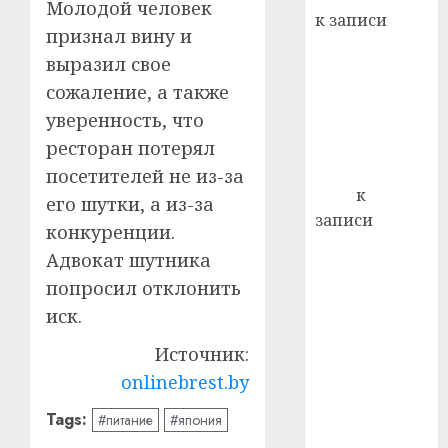
22.07.202
Молодой человек
день:
к записи
почем
0
признал вину и
5
Ежегодно 1
профи
выразил свое
декабря
важне
сожаление, а также
отмечается
сложн
уверенность, что
Всемирный
лечен
день борьбы
ресторан потерял
21.07.202
со СПИДом
посетителей не из-за
0
Егор
к
его шутки, а из-за
записи
конкуренции.
Сладкое дело
Адвокат шутника
по душе —
попросил отклонить
пчеловодство
иск.
— много лет
назад выбрал
Источник:
себе житель
onlinebrest.by
д. Бибиревка
Tags:
Витебского
#питание
#япония
района