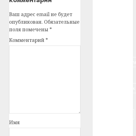
#алкоголь
Ваш адрес email не будет
опубликован.
Обязательные
#банк
поля помечены
*
#беларусь
Комментарий
*
#бизнес
#брестская_обла
#германия
#дальнобойщик
#деньга
#долгожитель
Имя
#животное