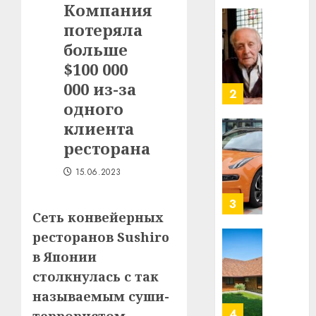
Компания
в
потеряла
строит
У
центр
Мінску
больше
искусс
120
$100 000
интел
гадоў
000 из-за
таму
2
29.07.202
одного
нарадз
Ежы
0
клиента
Гедро
Автом
ресторана
—
как
пасля
цифро
15.06.2023
абаро
устрой
незал
почем
3
Белару
Сеть конвейерных
прогр
обеспе
ресторанов Sushiro
27.07.202
станов
Витебс
в Японии
важне
0
област
столкнулась с так
механ
за
называемым суши-
месяц
23.07.202
потер
4