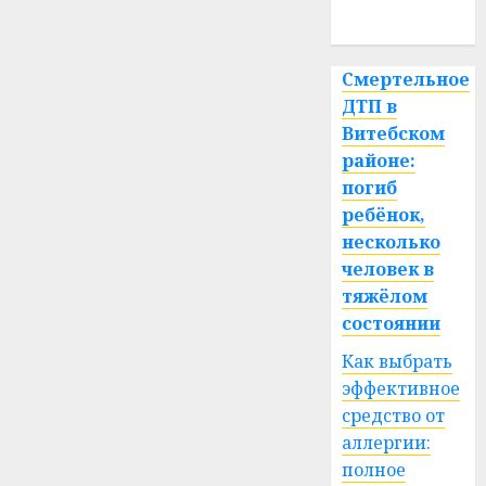
спорт
Смертельное
ДТП в
Витебском
районе:
погиб
ребёнок,
несколько
человек в
тяжёлом
состоянии
Как выбрать
эффективное
средство от
аллергии:
полное