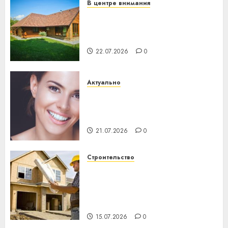
В центре внимания
Витебская область за месяц
потеряла 13 деревень и
хуторов
22.07.2026
0
Актуально
Здоровье зубов каждый
день: почему профилактика
важнее сложного лечения
21.07.2026
0
Строительство
Идеи подарков к
профессиональному
празднику День строителя
для коллег
15.07.2026
0