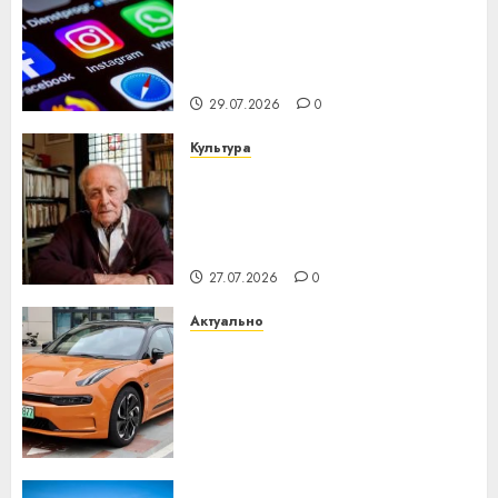
Meta и BlackRock вложат $14
млрд в строительство
центра искусственного
интеллекта
29.07.2026
0
Культура
У Мінску 120 гадоў таму
нарадзіўся Ежы Гедройц —
паслядоўны абаронца
незалежнасці Беларусі
27.07.2026
0
Актуально
Автомобиль как цифровое
устройство: почему
программное обеспечение
становится важнее
механики
23.07.2026
0