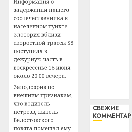
Информация о
таму
2
абаронца
29.07.202
задержании нашего
нарадз
незалежнасці
Ежы
0
соотечественника в
Беларусі
Гедро
Автом
населенном пункте
Автомобиль
—
как
Злотория вблизи
как
пасля
цифро
скоростной трассы S8
абаро
цифровое
устрой
незал
почем
поступила в
устройство:
3
Белару
прогр
почему
дежурную часть в
обеспе
программное
27.07.202
воскресенье 18 июня
станов
Витебс
обеспечение
около 20.00 вечера.
важне
0
област
становится
механ
за
Заподозрив по
важнее
месяц
23.07.202
внешним признакам,
механики
потер
4
13
0
что водитель
СВЕЖИЕ
дерев
нетрезв, житель
КОММЕНТА
и
Здоро
Белостокского
хуторо
зубов
повята помешал ему
кажды
Вывоз мусора