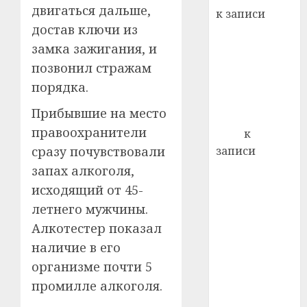
22.07.202
день:
двигаться дальше,
к записи
почем
0
5
достав ключи из
Ежегодно 1
профи
замка зажигания, и
декабря
важне
отмечается
позвонил стражам
сложн
Всемирный
лечен
порядка.
день борьбы
21.07.202
Прибывшие на место
со СПИДом
0
правоохранители
Егор
к
сразу почувствовали
записи
Сладкое дело
запах алкоголя,
по душе —
исходящий от 45-
пчеловодство
летнего мужчины.
— много лет
Алкотестер показал
назад выбрал
наличие в его
себе житель
организме почти 5
д. Бибиревка
промилле алкоголя.
Витебского
района