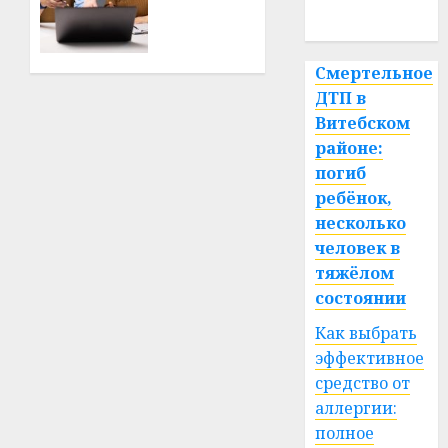
спорт
альтернативой
автомобилю
для
Смертельное
ежедневных
ДТП в
поездок
Витебском
районе:
23.06.2026
погиб
0
ребёнок,
несколько
человек в
тяжёлом
состоянии
Как выбрать
эффективное
средство от
аллергии:
полное