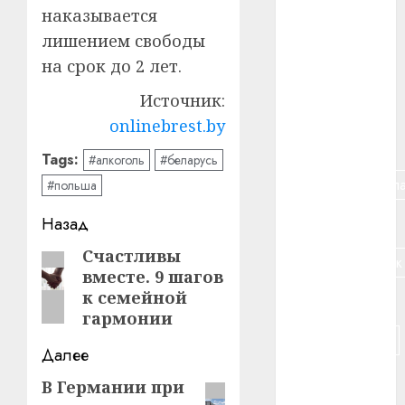
наказывается
#алкоголь
лишением свободы
на срок до 2 лет.
#банк
Источник:
#беларусь
onlinebrest.by
#бизнес
Tags:
#алкоголь
#беларусь
#брестская_обла
#польша
Навигация
Назад
#германия
записи
Cчастливы
Предыдущая
#дальнобойщик
вместе. 9 шагов
запись:
к семейной
#деньга
гармонии
#долгожитель
Далее
#животное
В Германии при
Следующая