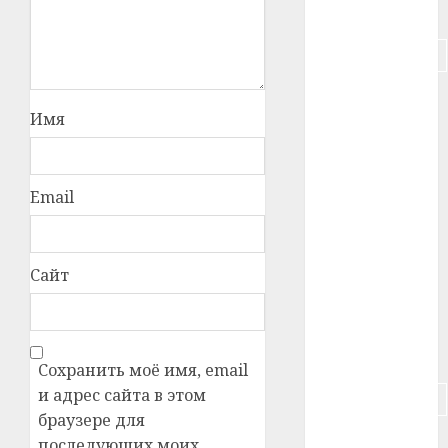
#питание
#подорожание
#польша
Имя
#путешествие
#работа
Email
#россия
#сигарета
Сайт
#собака
#сон
Сохранить моё имя, email
и адрес сайта в этом
#строительство
браузере для
#сша
последующих моих