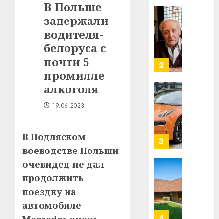
В Польше
в
задержали
строит
У
центр
Мінску
водителя-
искусс
120
белоруса с
интел
гадоў
почти 5
таму
2
29.07.202
промилле
нарадз
Ежы
0
алкоголя
Гедро
Автом
—
19.06.2023
как
пасля
цифро
абаро
устрой
В Подляском
незал
почем
3
Белару
воеводстве Польши
прогр
обеспе
очевидец не дал
27.07.202
станов
Витебс
продолжить
важне
0
област
поездку на
механ
за
автомобиле
месяц
23.07.202
потер
4