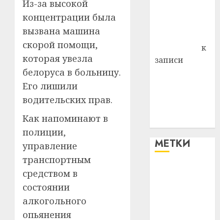
Из-за высокой
Владимир
концентрации была
Комаров
вызвана машина
Антонина
скорой помощи,
Федоровна
к
которая увезла
записи
белоруса в больницу.
Поможем
вместе Насте
Его лишили
Питерской
водительских прав.
победить
Как напоминают в
болезнь
полиции,
МЕТКИ
управление
транспортным
#blizko
средством в
состоянии
#tochka
алкогольного
опьянения
#авто