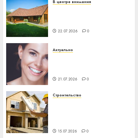
В центре внимания
Витебская область за месяц
потеряла 13 деревень и
хуторов
22.07.2026
0
Актуально
Здоровье зубов каждый
день: почему профилактика
важнее сложного лечения
21.07.2026
0
Строительство
Идеи подарков к
профессиональному
празднику День строителя
для коллег
15.07.2026
0