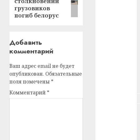
столкновении
запись:
#зарплата
грузовиков
погиб белорус
#здоровье
#ип
Добавить
#кража
комментарий
#кредит
Ваш адрес email не будет
#курс_валют
опубликован.
Обязательные
поля помечены
*
#налог
Комментарий
*
#недвижимость
#новости
компаний
#пенсия