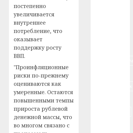
постепенно
#алкоголь
увеличивается
#банк
внутреннее
потребление, что
#беларусь
оказывает
поддержку росту
#бизнес
ВВП.
#брестская_обла
"Проинфляционные
#германия
риски по-прежнему
оцениваются как
#дальнобойщик
умеренные. Остаются
#деньга
повышенными темпы
прироста рублевой
#долгожитель
денежной массы, что
#животное
во многом связано с