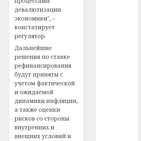
процессами
#зарплата
девалютизации
#здоровье
экономики", –
констатирует
#ип
регулятор.
#кража
Дальнейшие
решения по ставке
#кредит
рефинансирования
#курс_валют
будут приняты с
учетом фактической
#налог
и ожидаемой
#недвижимость
динамики инфляции,
а также оценки
#новости
компаний
рисков со стороны
внутренних и
#пенсия
внешних условий и