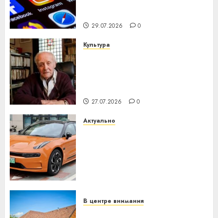
центра искусственного
интеллекта
29.07.2026
0
Культура
У Мінску 120 гадоў таму
нарадзіўся Ежы Гедройц —
паслядоўны абаронца
незалежнасці Беларусі
27.07.2026
0
Актуально
Автомобиль как цифровое
устройство: почему
программное обеспечение
становится важнее
механики
23.07.2026
0
В центре внимания
Витебская область за месяц