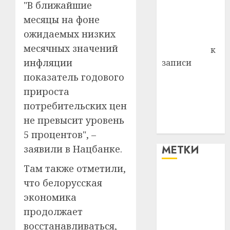
"В ближайшие
Владимир
месяцы на фоне
Комаров
ожидаемых низких
Антонина
месячных значений
Федоровна
к
инфляции
записи
Поможем
показатель годового
вместе Насте
прироста
Питерской
потребительских цен
победить
не превысит уровень
болезнь
5 процентов", –
МЕТКИ
заявили в Нацбанке.
Там также отметили,
#blizko
что белорусская
экономика
#tochka
продолжает
#авто
восстанавливаться,