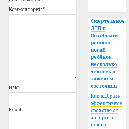
спорт
Комментарий
*
Смертельное
ДТП в
Витебском
районе:
погиб
ребёнок,
несколько
человек в
тяжёлом
состоянии
Имя
Как выбрать
эффективное
Email
средство от
аллергии:
полное