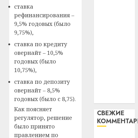
таму
2
ставка
абаронца
29.07.202
нарадз
незалежнасці
рефинансирования –
Ежы
0
Беларусі
9,5% годовых (было
Гедро
Автом
Автомобиль
—
как
9,75%),
как
пасля
цифро
ставка по кредиту
абаро
цифровое
устрой
незал
почем
овернайт – 10,5%
устройство:
3
Белару
прогр
почему
годовых (было
обеспе
программное
10,75%),
27.07.202
станов
Витебс
обеспечение
важне
0
област
ставка по депозиту
становится
механ
за
овернайт – 8,5%
важнее
месяц
23.07.202
годовых (было с 8,75).
механики
потер
4
13
0
Как поясняет
СВЕЖИЕ
дерев
регулятор, решение
КОММЕНТА
и
Здоро
было принято
хуторо
зубов
кажды
правлением по
Вывоз мусора