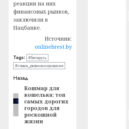
реакции на них
#питание
финансовых рынков,
#подорожание
заключили в
Нацбанке.
#польша
Источник:
#путешествие
onlinebrest.by
#работа
Tags:
#беларусь
#россия
#ставка_рефинансирования
Навигация
Назад
#сигарета
записи
Кошмар для
Предыдущая
#собака
кошелька: топ
запись:
самых дорогих
#сон
городов для
роскошной
#строительство
жизни
#сша