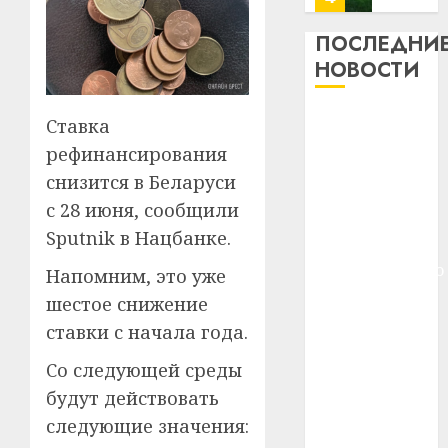
13
0
дерев
ПОСЛЕДНИ
и
Здоро
НОВОСТИ
хуторо
зубов
кажды
22.07.202
Meta и
Ставка
день:
BlackRock
почем
0
5
рефинансирования
вложат $14
профи
снизится в Беларуси
важне
млрд в
с 28 июня, сообщили
сложн
Meta
строительство
лечен
Sputnik в Нацбанке.
и
центра
BlackR
искусственного
21.07.202
Напомним, это уже
вложа
интеллекта
шестое снижение
$14
0
1
У Мінску 120
млрд
ставки с начала года.
гадоў таму
в
Со следующей среды
нарадзіўся
строит
У
центр
Ежы Гедройц
Мінску
будут действовать
искусс
120
—
следующие значения:
интел
гадоў
паслядоўны