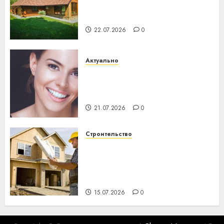
потеряла 13 деревень и
хуторов
22.07.2026
0
Актуально
Здоровье зубов каждый
день: почему профилактика
важнее сложного лечения
21.07.2026
0
Строительство
Идеи подарков к
профессиональному
празднику День строителя
для коллег
15.07.2026
0