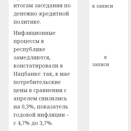
22.07.202
день:
итогам заседания по
к записи
почем
0
5
Ежегодно 1
денежно-кредитной
профи
декабря
политике.
важне
отмечается
сложн
Инфляционные
Всемирный
лечен
процессы в
день борьбы
21.07.202
республике
со СПИДом
0
Егор
к
замедляются,
записи
констатировали в
Сладкое дело
Нацбанке: так, в мае
по душе —
потребительские
пчеловодство
цены в сравнении с
— много лет
апрелем снизились
назад выбрал
на 0,3%, показатель
себе житель
годовой инфляции –
д. Бибиревка
с 4,7% до 3,7%.
Витебского
района