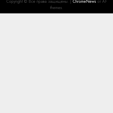
Copyright © Все права защищены.
|
ChromeNews
от AF
themes.