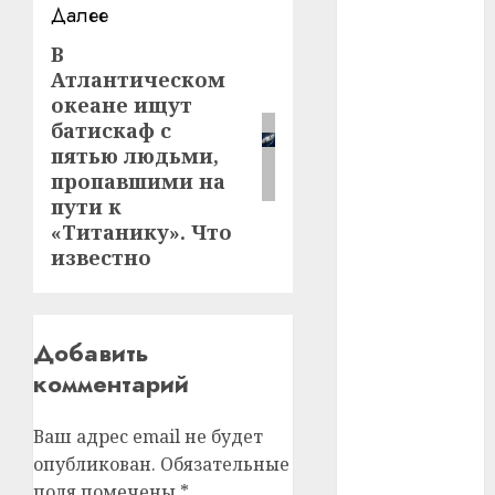
Далее
#телефон
В
Следующая
Атлантическом
запись:
#технологии
океане ищут
батискаф с
#умер
пятью людьми,
пропавшими на
#учёный
пути к
#цена
«Титанику». Что
известно
Брест
Китай
Добавить
гибель
комментарий
интерьер
Ваш адрес email не будет
опубликован.
Обязательные
медицина
поля помечены
*