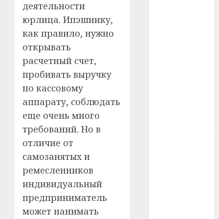
деятельности
#здоровье
юрлица. Ипэшнику,
как правило, нужно
#ип
открывать
#кража
расчетный счет,
пробивать выручку
#кредит
по кассовому
#курс_валют
аппарату, соблюдать
еще очень много
#налог
требований. Но в
#недвижимость
отличие от
самозанятых и
#новости
ремесленников
компаний
индивидуальный
#пенсия
предприниматель
может нанимать
#питание