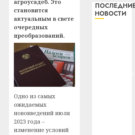
агроусадеб. Это
важне
ПОСЛЕДНИ
становится
сложн
Meta
НОВОСТИ
лечен
и
актуальным в свете
BlackR
очередных
21.07.202
Meta и
вложа
преобразований.
BlackRock
$14
0
1
вложат $14
млрд
в
млрд в
строит
У
строительство
центр
Мінску
центра
искусс
120
искусственного
интел
гадоў
интеллекта
таму
2
29.07.202
У Мінску 120
нарадз
Одно из самых
гадоў таму
Ежы
0
нарадзіўся
ожидаемых
Гедро
Автом
—
Ежы Гедройц
как
нововведений июля
пасля
цифро
—
2023 года –
абаро
устрой
паслядоўны
изменение условий
незал
почем
3
абаронца