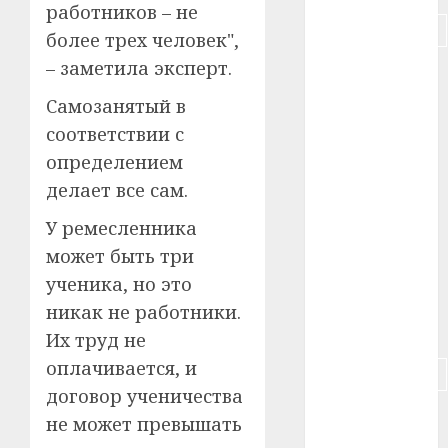
работников – не
#подорожание
более трех человек",
– заметила эксперт.
#польша
Самозанятый в
#путешествие
соответствии с
#работа
определением
делает все сам.
#россия
У ремесленника
#сигарета
может быть три
ученика, но это
#собака
никак не работники.
#сон
Их труд не
оплачивается, и
#строительство
договор ученичества
#сша
не может превышать