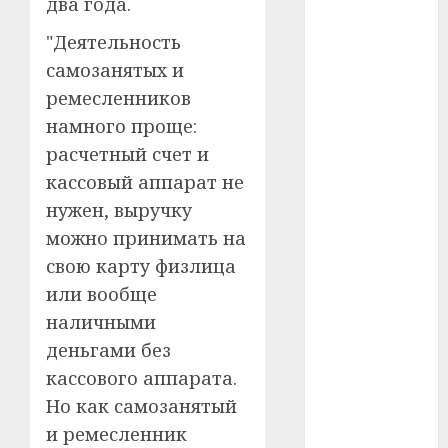
два года.
#телефон
"Деятельность
#технологии
самозанятых и
ремесленников
#умер
намного проще:
#учёный
расчетный счет и
кассовый аппарат не
#цена
нужен, выручку
Брест
можно принимать на
свою карту физлица
Китай
или вообще
гибель
наличными
деньгами без
интерьер
кассового аппарата.
медицина
Но как самозанятый
и ремесленник
спорт