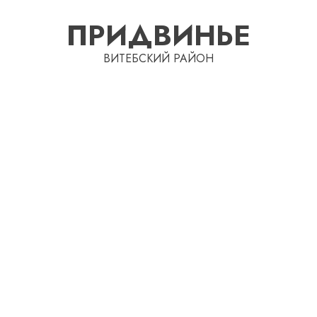
Перейти
ПРИДВИНЬЕ
к
содержимому
ВИТЕБСКИЙ РАЙОН
Автом
как
цифро
устрой
почем
3
прогр
обеспе
станов
Витебс
важне
област
механ
за
месяц
23.07.202
потер
4
13
0
дерев
и
Здоро