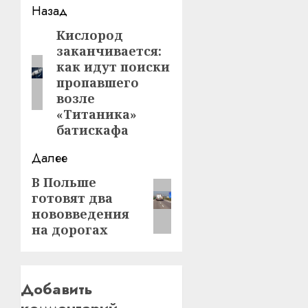
Навигация
Назад
записи
Кислород
Предыдущая
заканчивается:
запись:
как идут поиски
пропавшего
возле
«Титаника»
батискафа
Далее
В Польше
Следующая
готовят два
запись:
нововведения
на дорогах
Добавить
комментарий