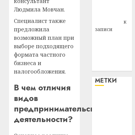
консультант
Комаров
Людмила Мовчан.
Антонина
Специалист также
Федоровна
к
предложила
записи
Поможем
возможный план при
вместе Насте
выборе подходящего
Питерской
формата частного
победить
бизнеса и
болезнь
налогообложения.
МЕТКИ
В чем отличия
видов
#blizko
предпринимательской
#tochka
деятельности?
#авто