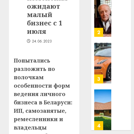
Гедро
ожидают
Автом
—
как
малый
пасля
цифро
бизнес с 1
абаро
устрой
июля
незал
почем
3
Белару
прогр
24.06.2023
обеспе
27.07.202
станов
Витебс
важне
0
област
Попытались
механ
за
разложить по
месяц
23.07.202
полочкам
потер
4
13
0
особенности форм
дерев
ведения личного
и
Здоро
бизнеса в Беларуси:
хуторо
зубов
ИП, самозанятые,
кажды
22.07.202
день:
ремесленники и
почем
0
5
владельцы
профи