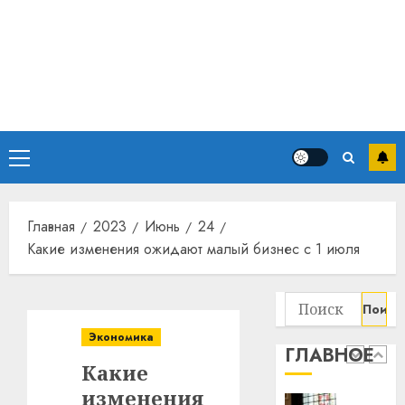
хуторо
зубов
кажды
22.07.202
день:
почем
0
5
профи
важне
сложн
Meta
лечен
и
Основное
BlackR
меню
21.07.202
вложа
$14
0
1
Главная
2023
Июнь
24
млрд
Какие изменения ожидают малый бизнес с 1 июля
в
строит
У
центр
Мінску
Найти:
искусс
120
интел
гадоў
Экономика
ГЛАВНОЕ
таму
2
Какие
29.07.202
нарадз
изменения
Ежы
0