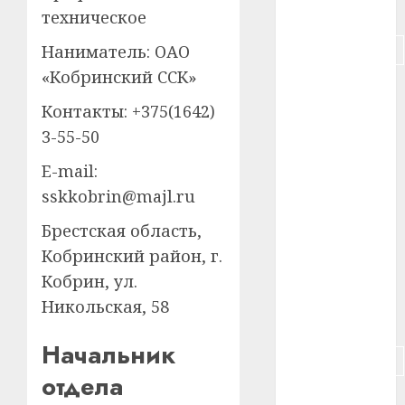
#питание
техническое
#подорожание
Наниматель: ОАО
«Кобринский ССК»
#польша
Контакты: +375(1642)
#путешествие
3-55-50
#работа
E-mail:
sskkobrin@majl.ru
#россия
Брестская область,
#сигарета
Кобринский район, г.
Кобрин, ул.
#собака
Никольская, 58
#сон
Начальник
#строительство
отдела
#сша