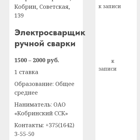
лечен
к записи
Кобрин, Советская,
Ежегодно 1
21.07.202
139
декабря
0
Электросварщик
отмечается
Всемирный
ручной сварки
день борьбы
со СПИДом
1500 – 2000 руб.
Егор
к
записи
1 ставка
Сладкое дело
Образование: Общее
по душе —
пчеловодство
среднее
— много лет
Наниматель: ОАО
назад выбрал
«Кобринский ССК»
себе житель
д. Бибиревка
Контакты: +375(1642)
Витебского
3-55-50
района