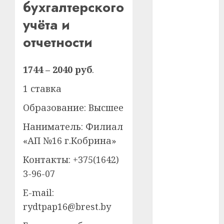
бухгалтерского
#телефон
учёта и
отчетности
#технологии
#умер
1744 – 2040 руб
.
#учёный
1 ставка
#цена
Образование: Высшее
Брест
Наниматель: Филиал
«АП №16 г.Кобрина»
Китай
Контакты: +375(1642)
гибель
3-96-07
интерьер
E-mail:
rydtpap16@brest.by
медицина