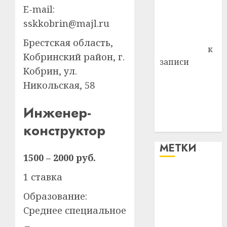
E-mail:
Владимир
sskkobrin@majl.ru
Комаров
Антонина
Брестская область,
Федоровна
к
Кобринский район, г.
записи
Кобрин, ул.
Поможем
Никольская, 58
вместе Насте
Питерской
Инженер-
победить
болезнь
конструктор
МЕТКИ
1500 – 2000 руб.
1 ставка
#blizko
Образование:
#tochka
Среднее специальное
#авто