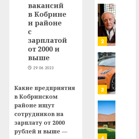
вакансий
таму
2
29.07.202
нарадз
в Кобрине
Ежы
0
и районе
Гедро
Автом
с
—
как
зарплатой
пасля
цифро
абаро
устрой
от 2000 и
незал
почем
3
выше
Белару
прогр
обеспе
29.06.2023
27.07.202
станов
Витебс
важне
0
област
механ
Какие предприятия
за
месяц
в Кобринском
23.07.202
потер
4
районе ищут
13
0
сотрудников на
дерев
и
зарплату от 2000
Здоро
хуторо
зубов
рублей и выше —
кажды