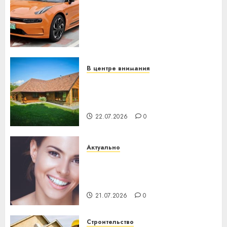
устройство: почему
программное обеспечение
становится важнее
механики
23.07.2026
0
В центре внимания
Витебская область за месяц
потеряла 13 деревень и
хуторов
22.07.2026
0
Актуально
Здоровье зубов каждый
день: почему профилактика
важнее сложного лечения
21.07.2026
0
Строительство