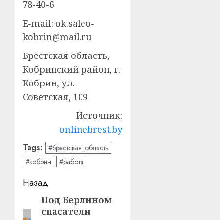
78-40-6
E-mail: ok.saleo-
kobrin@mail.ru
Брестская область,
Кобринский район, г.
Кобрин, ул.
Советская, 109
Источник:
onlinebrest.by
Tags:
#брестская_область
#кобрин
#работа
Навигация
Назад
записи
Под Берлином
Предыдущая
спасатели
запись: