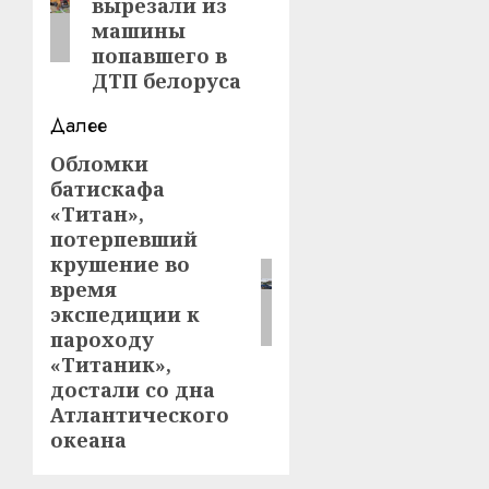
вырезали из
машины
попавшего в
ДТП белоруса
Далее
Обломки
Следующая
батискафа
запись:
«Титан»,
потерпевший
крушение во
время
экспедиции к
пароходу
«Титаник»,
достали со дна
Атлантического
океана