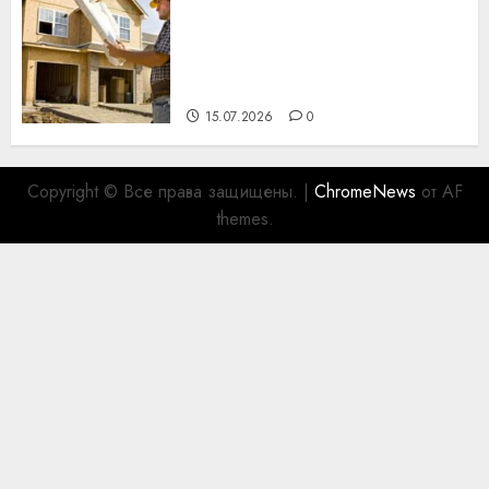
Идеи подарков к
профессиональному
празднику День строителя
для коллег
15.07.2026
0
Copyright © Все права защищены.
|
ChromeNews
от AF
themes.