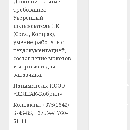
Дополнительные
#алкоголь
требования:
Уверенный
#банк
пользователь ПК
(Coral, Kompas),
#беларусь
умение работать с
#бизнес
техдокументацией,
составление макетов
#брестская_обла
и чертежей для
#германия
заказчика.
#дальнобойщик
Наниматель: ИООО
«ВЕЛПАК-Кобрин»
#деньга
Контакты: +375(1642)
#долгожитель
5-45-85, +375(44) 760-
51-11
#животное