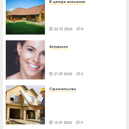
В центре внимания
Витебская область за месяц
потеряла 13 деревень и
хуторов
22.07.2026
0
Актуально
Здоровье зубов каждый
день: почему профилактика
важнее сложного лечения
21.07.2026
0
Строительство
Идеи подарков к
профессиональному
празднику День строителя
для коллег
15.07.2026
0