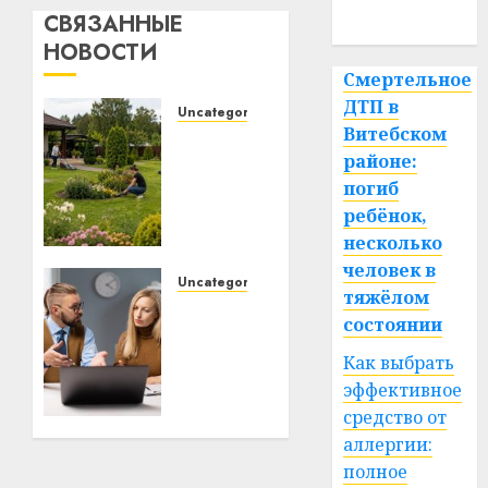
спорт
СВЯЗАННЫЕ
НОВОСТИ
Смертельное
ДТП в
Uncategorized
Витебском
Какие
районе:
бывают
газонокосилки
погиб
и чем
ребёнок,
они
несколько
отличаются
человек в
Uncategorized
тяжёлом
Почему
09.07.2026
состоянии
0
электротранспорт
становится
Как выбрать
альтернативой
эффективное
автомобилю
средство от
для
аллергии:
ежедневных
полное
поездок