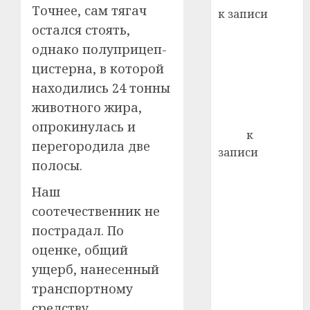
22.07.202
день:
Точнее, сам тягач
к записи
почем
0
5
остался стоять,
Ежегодно 1
профи
однако полуприцеп-
декабря
важне
отмечается
цистерна, в которой
сложн
Всемирный
лечен
находились 24 тонны
день борьбы
животного жира,
21.07.202
со СПИДом
опрокинулась и
0
Егор
к
перегородила две
записи
полосы.
Сладкое дело
по душе —
Наш
пчеловодство
соотечественник не
— много лет
пострадал. По
назад выбрал
оценке, общий
себе житель
ущерб, нанесенный
д. Бибиревка
транспортному
Витебского
средству,
района