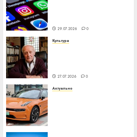
Meta и BlackRock вложат $14
млрд в строительство
центра искусственного
интеллекта
29.07.2026
0
Культура
У Мінску 120 гадоў таму
нарадзіўся Ежы Гедройц —
паслядоўны абаронца
незалежнасці Беларусі
27.07.2026
0
Актуально
Автомобиль как цифровое
устройство: почему
программное обеспечение
становится важнее
механики
23.07.2026
0