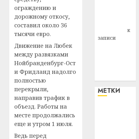
Владимир
ограждению и
Комаров
дорожному откосу,
Антонина
составил около 36
Федоровна
к
тысячи евро.
записи
Движение на Любек
Поможем
вместе Насте
между развязками
Питерской
Нойбранденбург-Ост
победить
и Фридланд надолго
болезнь
полностью
перекрыли,
МЕТКИ
направив трафик в
объезд. Работы на
#blizko
месте продолжались
#tochka
еще и утром 1 июля.
Ведь перед
#авто