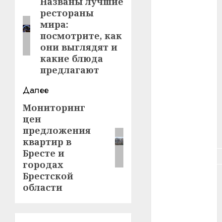
записи
Названы лучшие
Предыдущая
#зарплата
рестораны
запись:
мира:
#здоровье
посмотрите, как
они выглядят и
#ип
какие блюда
предлагают
#кража
Далее
#кредит
Мониторинг
Следующая
#курс_валют
цен
запись:
предложения
#налог
квартир в
Бресте и
#недвижимость
городах
Брестской
#новости
компаний
области
#пенсия