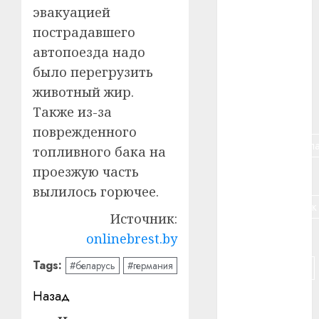
эвакуацией
#алкоголь
пострадавшего
автопоезда надо
#банк
было перегрузить
#беларусь
животный жир.
Также из-за
#бизнес
поврежденного
#брестская_обла
топливного бака на
проезжую часть
#германия
вылилось горючее.
#дальнобойщик
Источник:
#деньга
onlinebrest.by
Tags:
#беларусь
#германия
#долгожитель
Навигация
Назад
#животное