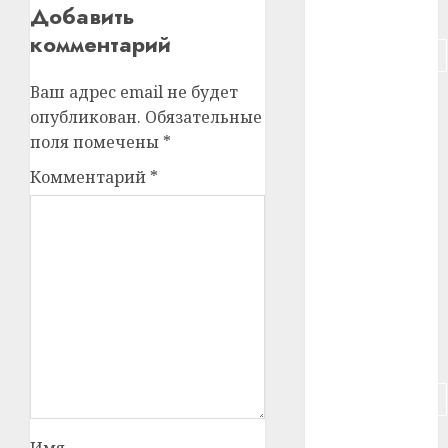
Добавить
#питание
комментарий
#подорожание
Ваш адрес email не будет
#польша
опубликован.
Обязательные
#путешествие
поля помечены
*
Комментарий
*
#работа
#россия
#сигарета
#собака
#сон
#строительство
#сша
Имя