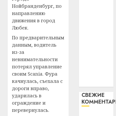
таму
2
Нойбранденбург, по
абаронца
29.07.202
нарадз
незалежнасці
направлению
Ежы
0
Беларусі
движения в город
Гедро
Автом
Автомобиль
—
как
Любек.
как
пасля
цифро
По предварительным
абаро
цифровое
устрой
незал
почем
данным, водитель
устройство:
3
Белару
прогр
почему
из-за
обеспе
программное
27.07.202
невнимательности
станов
Витебс
обеспечение
потерял управление
важне
0
област
становится
механ
за
своим Scania. Фура
важнее
месяц
качнулась, съехала с
23.07.202
механики
потер
4
дороги вправо,
13
0
СВЕЖИЕ
ударилась в
дерев
КОММЕНТА
и
Здоро
ограждение и
хуторо
зубов
перевернулась.
кажды
Вывоз мусора