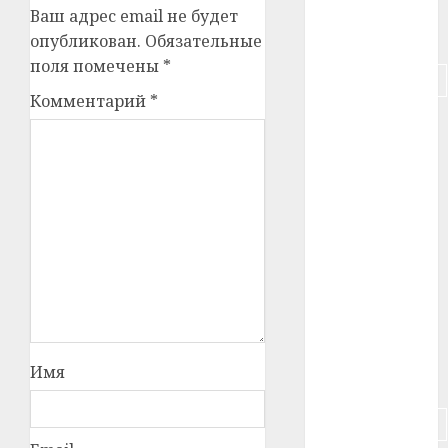
Ваш адрес email не будет
#питание
опубликован.
Обязательные
поля помечены
*
#подорожание
Комментарий
*
#польша
#путешествие
#работа
#россия
#сигарета
#собака
Имя
#сон
#строительство