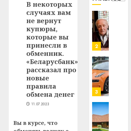
1
В некоторых
млрд
случаях вам
в
строит
не вернут
У
центр
Мінску
купюры,
искусс
120
которые вы
интел
гадоў
принесли в
таму
2
29.07.202
нарадз
обменник.
Ежы
0
«Беларусбанк»
Гедро
Автом
рассказал про
—
как
новые
пасля
цифро
абаро
устрой
правила
незал
почем
3
обмена денег
Белару
прогр
обеспе
11.07.2023
27.07.202
станов
Витебс
важне
0
област
Вы в курсе, что
механ
за
месяц