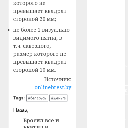
которого не
#авто
превышает квадрат
#алкоголь
стороной 20 мм;
#банк
не более 1 визуально
видимого пятна, в
#беларусь
т.ч. сквозного,
#бизнес
размер которого не
превышает квадрат
#брестская_обла
стороной 10 мм.
#германия
Источник:
onlinebrest.by
#дальнобойщик
Tags:
#беларусь
#деньга
#деньга
Навигация
Назад
#долгожитель
записи
Бросил все и
Предыдущая
укатил в
#животное