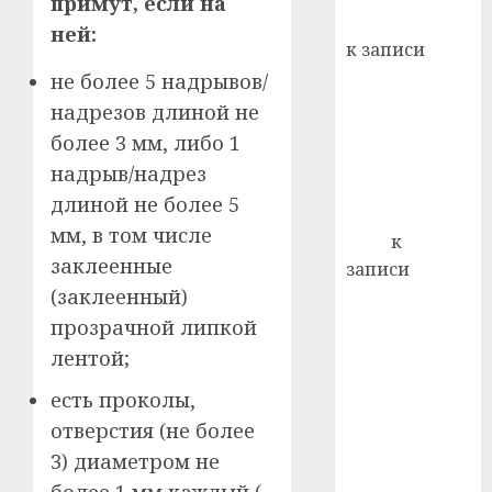
примут, если на
кажды
Вывоз мусора
22.07.202
ней:
день:
к записи
почем
0
5
Ежегодно 1
не более 5 надрывов/
профи
декабря
надрезов длиной не
важне
отмечается
сложн
более 3 мм, либо 1
Всемирный
лечен
надрыв/надрез
день борьбы
21.07.202
длиной не более 5
со СПИДом
мм, в том числе
0
Егор
к
заклеенные
записи
(заклеенный)
Сладкое дело
по душе —
прозрачной липкой
пчеловодство
лентой;
— много лет
есть проколы,
назад выбрал
отверстия (не более
себе житель
3) диаметром не
д. Бибиревка
Витебского