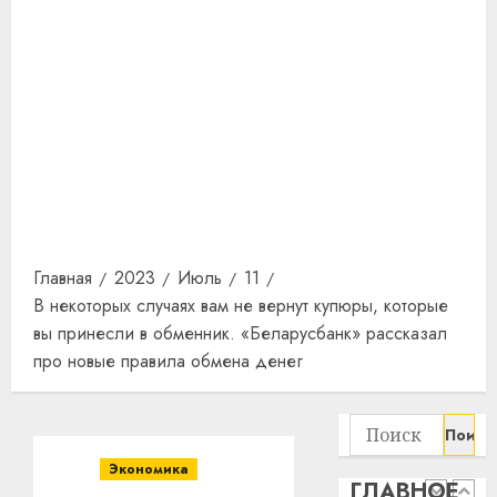
прогр
обеспе
станов
Витебс
важне
област
механ
за
месяц
23.07.202
потер
4
13
0
дерев
и
Здоро
хуторо
зубов
кажды
Главная
2023
Июль
11
22.07.202
день:
В некоторых случаях вам не вернут купюры, которые
почем
0
5
вы принесли в обменник. «Беларусбанк» рассказал
профи
про новые правила обмена денег
важне
сложн
Meta
лечен
и
Найти:
BlackR
21.07.202
вложа
Экономика
ГЛАВНОЕ
$14
0