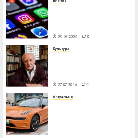
Бизнес
Meta и BlackRock вложат $14
млрд в строительство
центра искусственного
интеллекта
29.07.2026
0
Культура
У Мінску 120 гадоў таму
нарадзіўся Ежы Гедройц —
паслядоўны абаронца
незалежнасці Беларусі
27.07.2026
0
Актуально
Автомобиль как цифровое
устройство: почему
программное обеспечение
становится важнее
механики