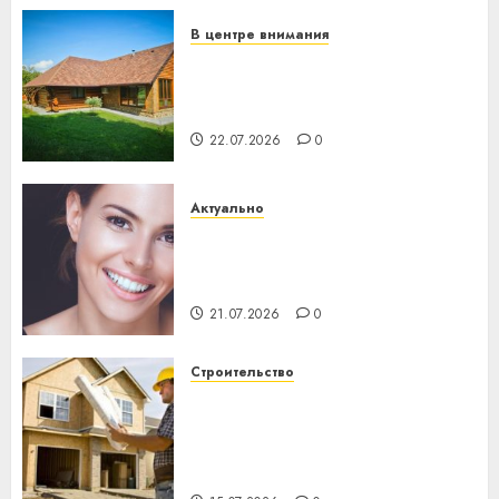
23.07.2026
0
В центре внимания
Витебская область за месяц
потеряла 13 деревень и
хуторов
22.07.2026
0
Актуально
Здоровье зубов каждый
день: почему профилактика
важнее сложного лечения
21.07.2026
0
Строительство
Идеи подарков к
профессиональному
празднику День строителя
для коллег