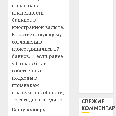
интел
гадоў
признаков
паслядоўны
таму
2
абаронца
платежности
29.07.202
нарадз
незалежнасці
банкнот в
Ежы
0
Беларусі
Гедро
иностранной валюте.
Автом
Автомобиль
—
как
К соответствующему
как
пасля
цифро
соглашению
абаро
цифровое
устрой
присоединились 17
незал
почем
устройство:
3
Белару
прогр
банков. И если ранее
почему
обеспе
у банков были
программное
27.07.202
станов
Витебс
обеспечение
собственные
важне
0
област
становится
подходы к
механ
за
важнее
месяц
признакам
23.07.202
механики
потер
4
платежеспособности,
13
0
то сегодня все едино.
СВЕЖИЕ
дерев
КОММЕНТА
и
Здоро
Вашу купюру
хуторо
зубов