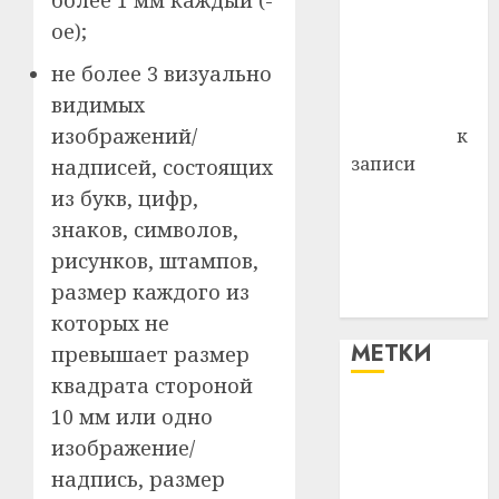
более 1 мм каждый (-
района
ое);
Владимир
не более 3 визуально
Комаров
видимых
Антонина
изображений/
Федоровна
к
записи
надписей, состоящих
Поможем
из букв, цифр,
вместе Насте
знаков, символов,
Питерской
рисунков, штампов,
победить
размер каждого из
болезнь
которых не
МЕТКИ
превышает размер
квадрата стороной
10 мм или одно
#blizko
изображение/
#tochka
надпись, размер