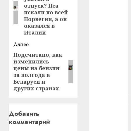
запись:
отпуск? Пса
#зарплата
искали по всей
Норвегии, а он
#здоровье
оказался в
Италии
#ип
Далее
#кража
Подсчитано, как
Следующая
изменились
#кредит
запись:
цены на бензин
#курс_валют
за полгода в
Беларуси и
#налог
других странах
#недвижимость
#новости
Добавить
компаний
комментарий
#пенсия