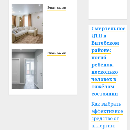
медицина
Экономика
спорт
Ремонт
в
квартире:
Смертельное
как
ДТП в
выбрать
Витебском
потолок
районе:
и не
Экономика
погиб
пожалеть
Как
ребёнок,
через
выбрать
несколько
год
межкомнатные
человек в
двери:
стиль
21.06.2026
тяжёлом
0
и
состоянии
функциональность
Как выбрать
в
эффективное
одном
средство от
13.03.2026
аллергии: