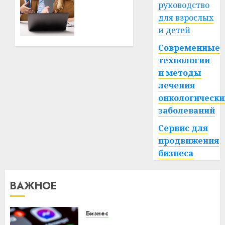
руководство
становится
для взрослых
альтернативой
и детей
автомобилю
для
Современные
ежедневных
технологии
поездок
и методы
лечения
23.06.2026
0
онкологически
заболеваний
Сервис для
продвижения
бизнеса
ВАЖНОЕ
Бизнес