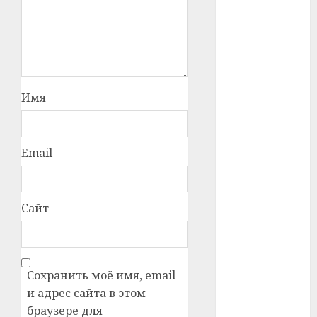
#телефон
#технологии
#умер
Имя
#учёный
#цена
Email
Брест
Сайт
Китай
гибель
интерьер
Сохранить моё имя, email
и адрес сайта в этом
медицина
браузере для