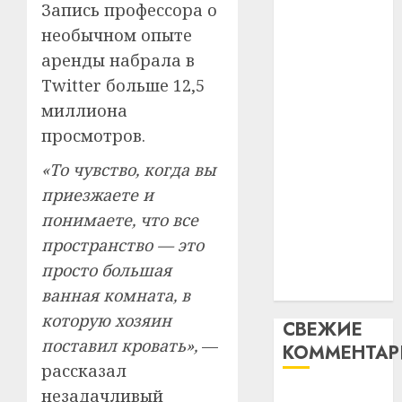
Запись профессора о
таму
2
абаронца
29.07.202
нарадз
необычном опыте
незалежнасці
Ежы
0
аренды набрала в
Беларусі
Гедро
Автом
Twitter больше 12,5
Автомобиль
—
как
как
миллиона
пасля
цифро
абаро
цифровое
устрой
просмотров.
незал
почем
устройство:
3
«То чувство, когда вы
Белару
прогр
почему
обеспе
приезжаете и
программное
27.07.202
станов
Витебс
понимаете, что все
обеспечение
важне
0
област
становится
пространство — это
механ
за
важнее
просто большая
месяц
23.07.202
механики
потер
ванная комната, в
4
13
0
которую хозяин
СВЕЖИЕ
дерев
поставил кровать»,
—
КОММЕНТА
и
Здоро
рассказал
хуторо
зубов
кажды
незадачливый
Вывоз мусора