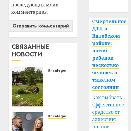
последующих моих
спорт
комментариев.
Смертельное
ДТП в
Витебском
районе:
СВЯЗАННЫЕ
погиб
НОВОСТИ
ребёнок,
несколько
Uncategorized
человек в
Какие
тяжёлом
бывают
состоянии
газонокосилки
и чем
Как выбрать
они
эффективное
отличаются
средство от
Uncategorized
аллергии:
Почему
09.07.2026
полное
0
электротранспорт