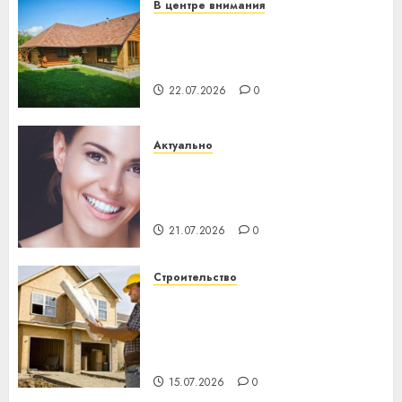
В центре внимания
Витебская область за месяц
потеряла 13 деревень и
хуторов
22.07.2026
0
Актуально
Здоровье зубов каждый
день: почему профилактика
важнее сложного лечения
21.07.2026
0
Строительство
Идеи подарков к
профессиональному
празднику День строителя
для коллег
15.07.2026
0