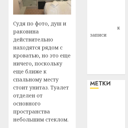
Владимир
Комаров
Антонина
Судя по фото, душ и
Федоровна
к
раковина
записи
действительно
Поможем
находятся рядом с
вместе Насте
кроватью, но это еще
Питерской
ничего, поскольку
победить
болезнь
еще ближе к
спальному месту
МЕТКИ
стоит унитаз. Туалет
отделен от
#blizko
основного
пространства
#tochka
небольшим стеклом.
#авто