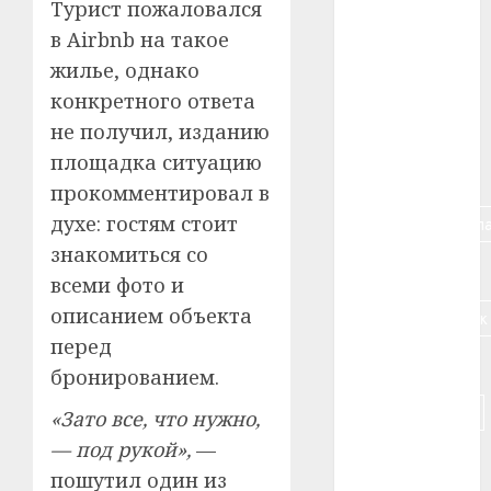
Турист пожаловался
#алкоголь
в Airbnb на такое
жилье, однако
#банк
конкретного ответа
#беларусь
не получил, изданию
площадка ситуацию
#бизнес
прокомментировал в
духе: гостям стоит
#брестская_обла
знакомиться со
#германия
всеми фото и
описанием объекта
#дальнобойщик
перед
#деньга
бронированием.
#долгожитель
«Зато все, что нужно,
— под рукой»,
—
#животное
пошутил один из