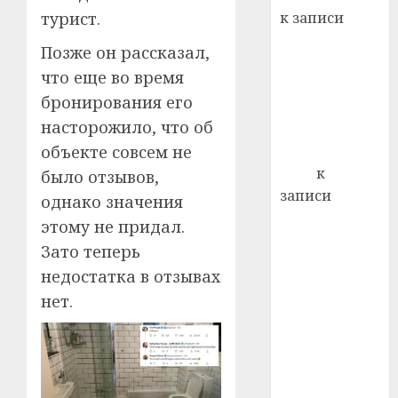
22.07.202
день:
к записи
турист.
почем
0
5
Ежегодно 1
профи
Позже он рассказал,
декабря
важне
что еще во время
отмечается
сложн
бронирования его
Всемирный
лечен
насторожило, что об
день борьбы
21.07.202
со СПИДом
объекте совсем не
0
Егор
к
было отзывов,
записи
однако значения
Сладкое дело
этому не придал.
по душе —
Зато теперь
пчеловодство
недостатка в отзывах
— много лет
нет.
назад выбрал
себе житель
д. Бибиревка
Витебского
района