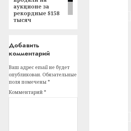
#питание
аукционе за
рекордные $158
#подорожание
тысяч
#польша
#путешествие
Добавить
комментарий
#работа
#россия
Ваш адрес email не будет
опубликован.
Обязательные
#сигарета
поля помечены
*
#собака
Комментарий
*
#сон
#строительство
#сша