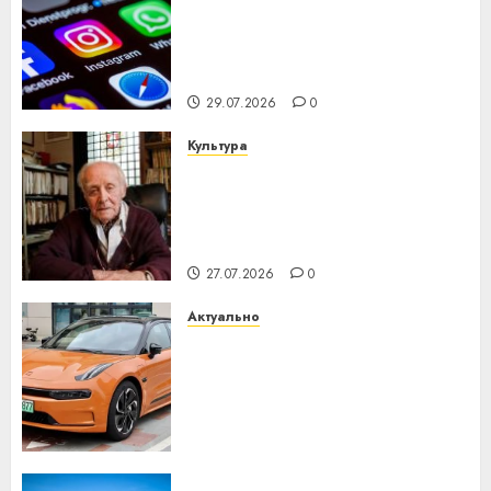
Meta и BlackRock вложат $14
млрд в строительство
центра искусственного
интеллекта
29.07.2026
0
Культура
У Мінску 120 гадоў таму
нарадзіўся Ежы Гедройц —
паслядоўны абаронца
незалежнасці Беларусі
27.07.2026
0
Актуально
Автомобиль как цифровое
устройство: почему
программное обеспечение
становится важнее
механики
23.07.2026
0