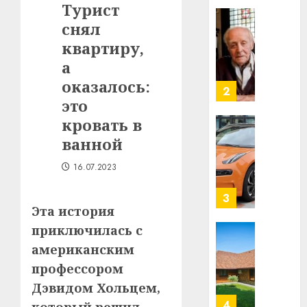
Турист
в
снял
строит
У
центр
Мінску
квартиру,
искусс
120
а
интел
гадоў
оказалось:
таму
2
29.07.202
это
нарадз
Ежы
0
кровать в
Гедро
Автом
ванной
—
как
пасля
цифро
16.07.2023
абаро
устрой
незал
почем
3
Белару
Эта история
прогр
обеспе
приключилась с
27.07.202
станов
Витебс
американским
важне
0
област
профессором
механ
за
Дэвидом Хольцем,
месяц
23.07.202
потер
4