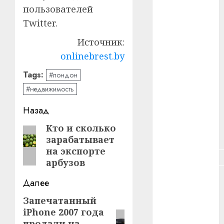
#зарплата
пользователей
Twitter.
#здоровье
Источник:
#ип
onlinebrest.by
#кража
Tags:
#лондон
#недвижимость
#кредит
Навигация
Назад
#курс_валют
записи
Кто и сколько
Предыдущая
#налог
зарабатывает
запись:
на экспорте
#недвижимость
арбузов
#новости
Далее
компаний
Запечатанный
Следующая
#пенсия
iPhone 2007 года
запись:
продали на