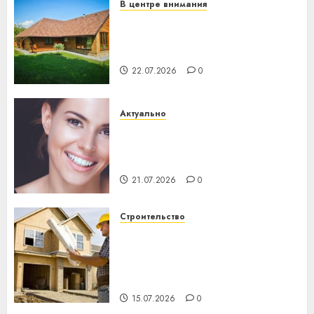
В центре внимания
Витебская область за месяц
потеряла 13 деревень и
хуторов
22.07.2026
0
Актуально
Здоровье зубов каждый
день: почему профилактика
важнее сложного лечения
21.07.2026
0
Строительство
Идеи подарков к
профессиональному
празднику День строителя
для коллег
15.07.2026
0