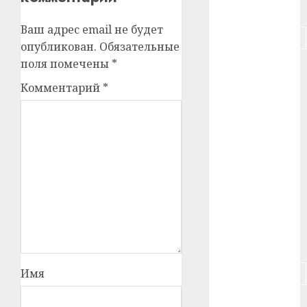
#питание
Ваш адрес email не будет
#подорожание
опубликован.
Обязательные
поля помечены
*
#польша
Комментарий
*
#путешествие
#работа
#россия
#сигарета
#собака
#сон
#строительство
Имя
#сша