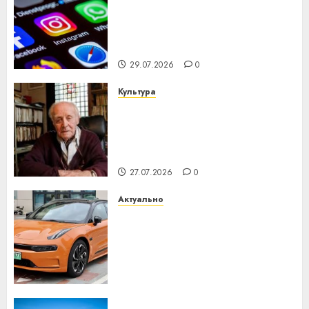
Meta и BlackRock вложат $14
млрд в строительство
центра искусственного
интеллекта
29.07.2026
0
Культура
У Мінску 120 гадоў таму
нарадзіўся Ежы Гедройц —
паслядоўны абаронца
незалежнасці Беларусі
27.07.2026
0
Актуально
Автомобиль как цифровое
устройство: почему
программное обеспечение
становится важнее
механики
23.07.2026
0