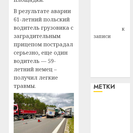
Владимир
В результате аварии
Комаров
61-летний польский
Антонина
водитель грузовика с
Федоровна
к
заградительным
записи
Поможем
прицепом пострадал
вместе Насте
серьезно, еще один
Питерской
водитель — 59-
победить
летний немец –
болезнь
получил легкие
травмы.
МЕТКИ
#blizko
#tochka
#авто