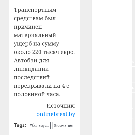
Транспортным
#алкоголь
средствам был
#банк
причинен
материальный
#беларусь
ущерб на сумму
#бизнес
около 220 тысяч евро.
Автобан для
#брестская_обла
ликвидации
#германия
последствий
перекрывали на 4 с
#дальнобойщик
половиной часа.
#деньга
Источник:
#долгожитель
onlinebrest.by
Tags:
#беларусь
#германия
#животное