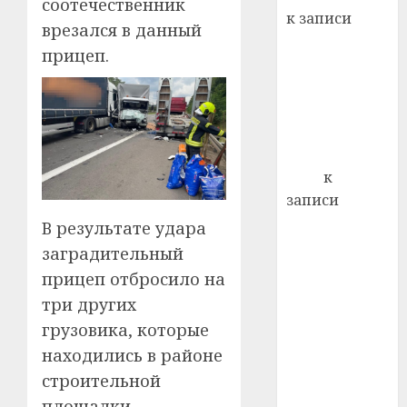
22.07.202
соотечественник
день:
к записи
врезался в данный
почем
0
5
Ежегодно 1
профи
прицеп.
декабря
важне
отмечается
сложн
Всемирный
лечен
день борьбы
21.07.202
со СПИДом
0
Егор
к
записи
Сладкое дело
В результате удара
по душе —
заградительный
пчеловодство
прицеп отбросило на
— много лет
три других
назад выбрал
грузовика, которые
себе житель
находились в районе
д. Бибиревка
строительной
Витебского
района
площадки.