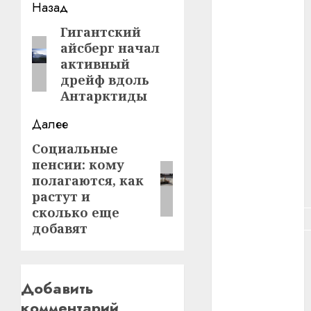
Навигация
Назад
#зарплата
записи
Гигантский
Предыдущая
#здоровье
айсберг начал
запись:
активный
#ип
дрейф вдоль
Антарктиды
#кража
Далее
#кредит
Социальные
Следующая
#курс_валют
пенсии: кому
запись:
полагаются, как
#налог
растут и
сколько еще
#недвижимость
добавят
#новости
компаний
Добавить
#пенсия
комментарий