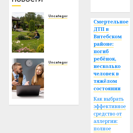
спорт
Uncategorized
Смертельное
Какие
ДТП в
бывают
газонокосилки
Витебском
и чем
районе:
они
погиб
отличаются
ребёнок,
Uncategorized
несколько
Почему
09.07.2026
человек в
0
электротранспорт
тяжёлом
становится
состоянии
альтернативой
автомобилю
Как выбрать
для
эффективное
ежедневных
средство от
поездок
аллергии:
полное
23.06.2026