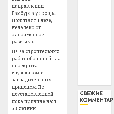
таму
2
направлении
абаронца
29.07.202
нарадз
незалежнасці
Гамбурга у города
Ежы
0
Беларусі
Нойштадт-Глеве,
Гедро
Автом
Автомобиль
—
как
недалеко от
как
пасля
цифро
одноименной
абаро
цифровое
устрой
развязки.
незал
почем
устройство:
3
Белару
прогр
почему
Из-за строительных
обеспе
программное
27.07.202
работ обочина была
станов
Витебс
обеспечение
перекрыта
важне
0
област
становится
механ
за
грузовиком и
важнее
месяц
заградительным
23.07.202
механики
потер
4
прицепом. По
13
0
СВЕЖИЕ
неустановленной
дерев
КОММЕНТА
и
Здоро
пока причине наш
хуторо
зубов
58-летний
кажды
Вывоз мусора