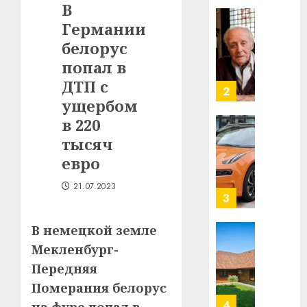
В
в
Германии
строит
У
центр
Мінску
белорус
искусс
120
попал в
интел
гадоў
ДТП с
таму
2
29.07.202
ущербом
нарадз
Ежы
0
в 220
Гедро
Автом
тысяч
—
как
евро
пасля
цифро
абаро
устрой
21.07.2023
незал
почем
3
Белару
прогр
обеспе
В немецкой земле
27.07.202
станов
Витебс
Мекленбург-
важне
0
област
Передняя
механ
за
Померания белорус
месяц
23.07.202
потер
4