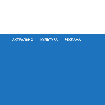
Перейти
к
содержимому
АКТУАЛЬНО
КУЛЬТУРА
РЕКЛАМА