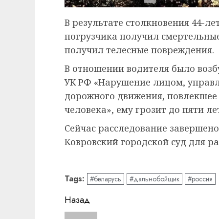
В результате столкновения 44-ле
погрузчика получил смертельные
получил телесные повреждения.
В отношении водителя было возбу
УК РФ «Нарушение лицом, управ
дорожного движения, повлекшее
человека», ему грозит до пяти л
Сейчас расследование завершено
Ковровский городской суд для р
Tags:
#беларусь
#дальнобойщик
#россия
Навигация
Назад
записи
Предыдущая