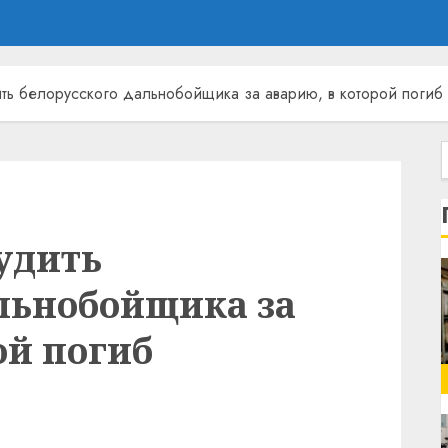
ить белорусского дальнобойщика за аварию, в которой погиб 
судить
альнобойщика за
ой погиб