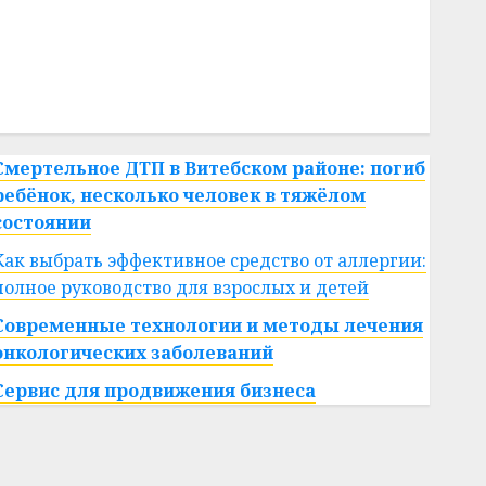
#сша
#телефон
#технологии
#умер
#учёный
#цена
Брест
Китай
гибель
интерьер
медицина
спорт
Смертельное ДТП в Витебском районе: погиб
ребёнок, несколько человек в тяжёлом
состоянии
Как выбрать эффективное средство от аллергии:
полное руководство для взрослых и детей
Современные технологии и методы лечения
онкологических заболеваний
Сервис для продвижения бизнеса