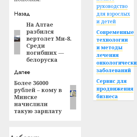
руководство
Навигация
Назад
для взрослых
и детей
записи
На Алтае
Предыдущая
разбился
Современные
запись:
вертолет Ми-8.
технологии
Среди
и методы
погибших —
лечения
белоруска
онкологически
заболеваний
Далее
Сервис для
Более 36000
Следующая
продвижения
рублей – кому в
запись:
бизнеса
Минске
начислили
такую зарплату