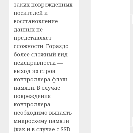
таких поврежденных
#питание
носителей и
#подорожание
восстановление
данных не
#польша
представляет
#путешествие
сложности. Гораздо
более сложный вид
#работа
неисправности —
#россия
выход из строя
контроллера флэш-
#сигарета
памяти. В случае
повреждения
#собака
контроллера
#сон
необходимо выпаять
микросхему памяти
#строительство
(как и в случае с SSD