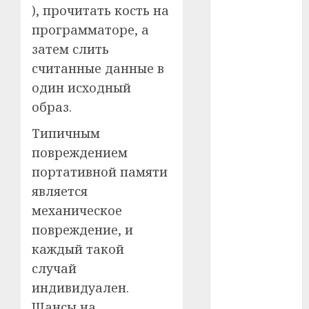
#сша
), прочитать кость на
программаторе, а
#телефон
затем слить
#технологии
считанные данные в
один исходный
#умер
образ.
#учёный
Типичным
#цена
повреждением
портативной памяти
Брест
является
механическое
Китай
повреждение, и
гибель
каждый такой
случай
интерьер
индивидуален.
медицина
Шансы на