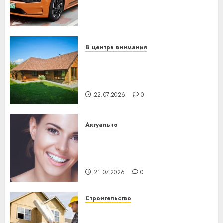
становится важнее
механики
23.07.2026
0
В центре внимания
Витебская область за месяц
потеряла 13 деревень и
хуторов
22.07.2026
0
Актуально
Здоровье зубов каждый
день: почему профилактика
важнее сложного лечения
21.07.2026
0
Строительство
Идеи подарков к
профессиональному