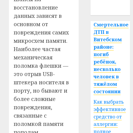
восстановление
спорт
данных зависят в
основном от
Смертельное
повреждения самих
ДТП в
Витебском
микросхем памяти.
районе:
Наиболее частая
погиб
механическая
ребёнок,
поломка флешки —
несколько
это отрыв USB-
человек в
штекера носителя в
тяжёлом
порту, но бывают и
состоянии
более сложные
Как выбрать
повреждения,
эффективное
связанные с
средство от
поломкой памяти
аллергии:
полное
пополам.