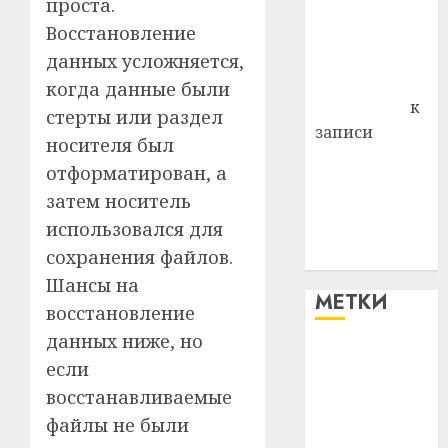
проста.
района
Восстановление
Владимир
Комаров
данных усложняется,
Антонина
когда данные были
Федоровна
к
стерты или раздел
записи
носителя был
Поможем
отформатирован, а
вместе Насте
затем носитель
Питерской
использовался для
победить
сохранения файлов.
болезнь
Шансы на
МЕТКИ
восстановление
данных ниже, но
#blizko
если
восстанавливаемые
#tochka
файлы не были
#авто