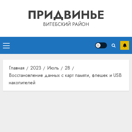
Перейти
ПРИДВИНЬЕ
к
содержимому
ВИТЕБСКИЙ РАЙОН
Основное
меню
Главная
2023
Июль
28
Восстановление данных с карт памяти, флешек и USB
накопителей
Автом
как
цифро
устрой
почем
3
прогр