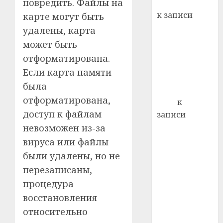
повредить. Файлы на
Вывоз мусора
22.07.202
день:
к записи
карте могут быть
почем
0
5
Ежегодно 1
удалены, карта
профи
декабря
важне
может быть
отмечается
сложн
отформатирована.
Всемирный
лечен
Если карта памяти
день борьбы
21.07.202
была
со СПИДом
отформатирована,
0
Егор
к
доступ к файлам
записи
Сладкое дело
невозможен из-за
по душе —
вируса или файлы
пчеловодство
были удалены, но не
— много лет
перезаписаны,
назад выбрал
процедура
себе житель
восстановления
д. Бибиревка
относительно
Витебского