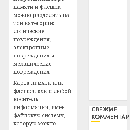
гадоў
паслядоўны
памяти и флешек
таму
2
абаронца
29.07.202
нарадз
можно разделить на
незалежнасці
Ежы
0
три категории:
Беларусі
Гедро
Автом
логические
Автомобиль
—
как
как
пасля
повреждения,
цифро
абаро
цифровое
устрой
электронные
незал
почем
устройство:
3
повреждения и
Белару
прогр
почему
механические
обеспе
программное
27.07.202
станов
повреждения.
Витебс
обеспечение
важне
0
област
становится
Карта памяти или
механ
за
важнее
флешка, как и любой
месяц
23.07.202
механики
потер
4
носитель
13
0
информации, имеет
СВЕЖИЕ
дерев
файловую систему,
КОММЕНТА
и
Здоро
хуторо
которую можно
зубов
кажды