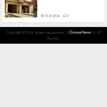
празднику День строителя
для коллег
15.07.2026
0
Copyright © Все права защищены.
|
ChromeNews
от AF
themes.