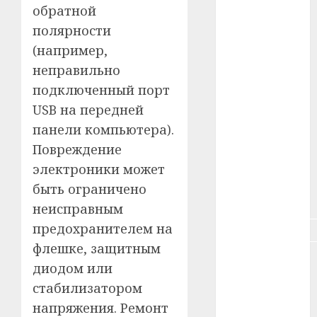
обратной
#зарплата
полярности
#здоровье
(например,
неправильно
#ип
подключенный порт
#кража
USB на передней
панели компьютера).
#кредит
Повреждение
электроники может
#курс_валют
быть ограничено
#налог
неисправным
предохранителем на
#недвижимость
флешке, защитным
#новости
диодом или
компаний
стабилизатором
#пенсия
напряжения. Ремонт