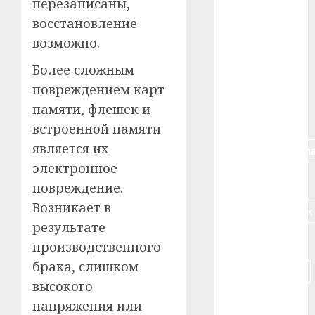
перезаписаны,
восстановление
#алкоголь
возможно.
#банк
Более сложным
повреждением карт
#беларусь
памяти, флешек и
#бизнес
встроенной памяти
является их
#брестская_обла
электронное
#германия
повреждение.
Возникает в
#дальнобойщик
результате
#деньга
производственного
брака, слишком
#долгожитель
высокого
#животное
напряжения или