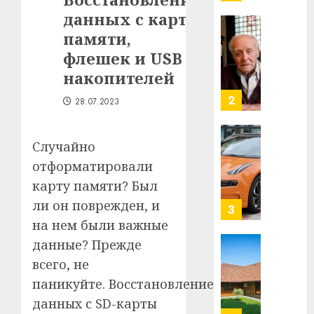
млрд
данных с карт
в
строит
памяти,
У
центр
Мінску
флешек и USB
искусс
120
накопителей
интел
гадоў
таму
2
28.07.2023
29.07.202
нарадз
Ежы
0
Гедро
Автом
Случайно
—
как
отформатировали
пасля
цифро
карту памяти? Был
абаро
устрой
ли он поврежден, и
незал
почем
3
Белару
прогр
на нем были важные
обеспе
данные? Прежде
27.07.202
станов
Витебс
всего, не
важне
0
област
паникуйте. Восстановление
механ
за
месяц
данных с SD-карты
23.07.202