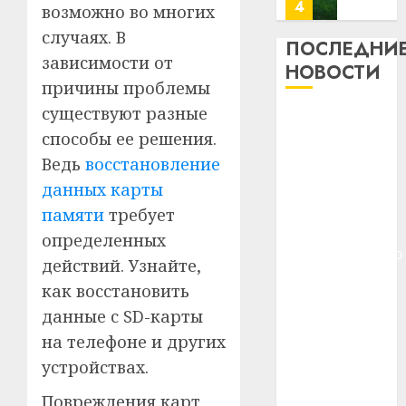
потер
4
возможно во многих
13
0
случаях. В
дерев
ПОСЛЕДНИ
зависимости от
и
Здоро
НОВОСТИ
хуторо
зубов
причины проблемы
кажды
существуют разные
22.07.202
Meta и
день:
способы ее решения.
BlackRock
почем
0
5
Ведь
восстановление
вложат $14
профи
важне
млрд в
данных карты
сложн
Meta
строительство
памяти
требует
лечен
и
центра
определенных
BlackR
искусственного
21.07.202
действий. Узнайте,
вложа
интеллекта
$14
0
1
как восстановить
У Мінску 120
млрд
данные с SD-карты
гадоў таму
в
на телефоне и других
нарадзіўся
строит
У
центр
устройствах.
Ежы Гедройц
Мінску
искусс
120
—
Повреждения карт
интел