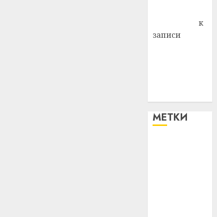
Антонина
Федоровна
к
записи
Поможем
вместе Насте
Питерской
победить
болезнь
МЕТКИ
#blizko
#tochka
#авто
#алкоголь