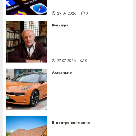
интеллекта
29.07.2026
0
Культура
У Мінску 120 гадоў таму
нарадзіўся Ежы Гедройц —
паслядоўны абаронца
незалежнасці Беларусі
27.07.2026
0
Актуально
Автомобиль как цифровое
устройство: почему
программное обеспечение
становится важнее
механики
23.07.2026
0
В центре внимания
Витебская область за месяц