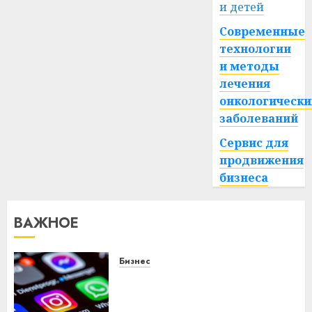
и детей
Современные
технологии
и методы
лечения
онкологически
заболеваний
Сервис для
продвижения
бизнеса
ВАЖНОЕ
Бизнес
Meta и BlackRock вложат $14
млрд в строительство
центра искусственного