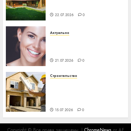
потеряла 13 деревень и
хуторов
22.07.2026
0
Актуально
Здоровье зубов каждый
день: почему профилактика
важнее сложного лечения
21.07.2026
0
Строительство
Идеи подарков к
профессиональному
празднику День строителя
для коллег
15.07.2026
0
Copyright © Все права защищены.
|
ChromeNews
от AF