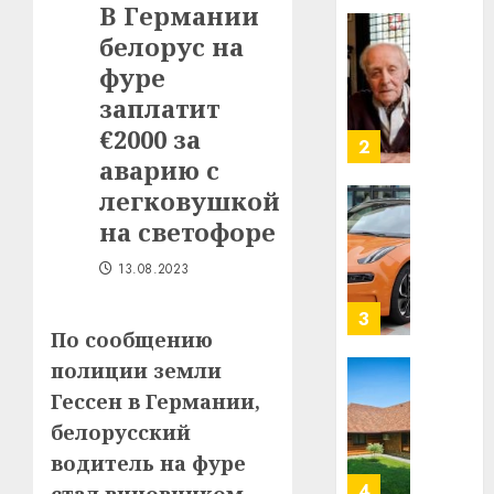
В Германии
в
белорус на
строит
У
центр
Мінску
фуре
искусс
120
заплатит
интел
гадоў
€2000 за
таму
2
29.07.202
аварию с
нарадз
Ежы
0
легковушкой
Гедро
Автом
на светофоре
—
как
пасля
цифро
13.08.2023
абаро
устрой
незал
почем
3
Белару
По сообщению
прогр
обеспе
полиции земли
27.07.202
станов
Витебс
Гессен в Германии,
важне
0
област
белорусский
механ
за
водитель на фуре
месяц
23.07.202
потер
4