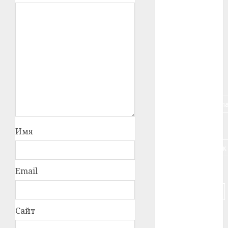
#алкоголь
#банк
#беларусь
#бизнес
#брестская_обла
#германия
Имя
#дальнобойщик
#деньга
Email
#долгожитель
Сайт
#животное