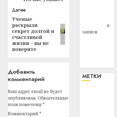
Владимир
Далее
Комаров
Антонина
Ученые
Следующая
раскрыли
Федоровна
к
запись:
секрет долгой и
записи
счастливой
Поможем
жизни – вы не
вместе Насте
поверите
Питерской
победить
болезнь
Добавить
МЕТКИ
комментарий
Ваш адрес email не будет
#blizko
опубликован.
Обязательные
#tochka
поля помечены
*
Комментарий
*
#авто