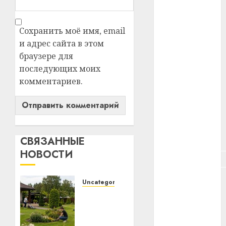
#зарплата
#здоровье
Сохранить моё имя, email
и адрес сайта в этом
#ип
браузере для
последующих моих
#кража
комментариев.
#кредит
#курс_валют
#налог
СВЯЗАННЫЕ
НОВОСТИ
#недвижимость
#новости
Uncategorized
компаний
Какие
бывают
#пенсия
газонокосилки