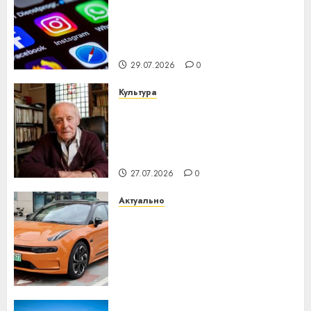
Meta и BlackRock вложат $14
млрд в строительство
центра искусственного
интеллекта
29.07.2026
0
Культура
У Мінску 120 гадоў таму
нарадзіўся Ежы Гедройц —
паслядоўны абаронца
незалежнасці Беларусі
27.07.2026
0
Актуально
Автомобиль как цифровое
устройство: почему
программное обеспечение
становится важнее
механики
23.07.2026
0