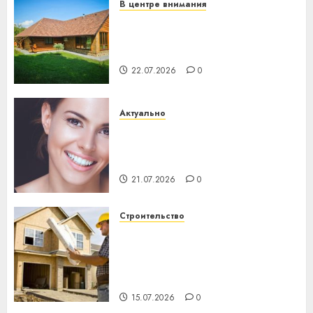
В центре внимания
Витебская область за месяц
потеряла 13 деревень и
хуторов
22.07.2026
0
Актуально
Здоровье зубов каждый
день: почему профилактика
важнее сложного лечения
21.07.2026
0
Строительство
Идеи подарков к
профессиональному
празднику День строителя
для коллег
15.07.2026
0