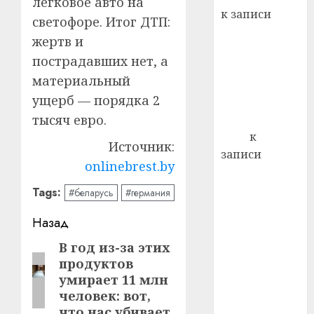
легковое авто на
22.07.202
день:
к записи
светофоре. Итог ДТП:
почем
0
5
Ежегодно 1
профи
жертв и
декабря
важне
пострадавших нет, а
отмечается
сложн
материальный
Всемирный
лечен
ущерб — порядка 2
день борьбы
21.07.202
со СПИДом
тысяч евро.
0
Егор
к
Источник:
записи
onlinebrest.by
Сладкое дело
по душе —
Tags:
#беларусь
#германия
пчеловодство
Навигация
Назад
— много лет
назад выбрал
записи
В год из-за этих
Предыдущая
себе житель
продуктов
запись:
д. Бибиревка
умирает 11 млн
Витебского
человек: вот,
что нас убивает
района