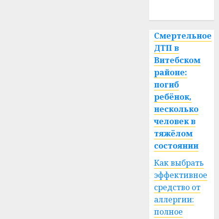
спорт
Смертельное
ДТП в
Витебском
районе:
погиб
ребёнок,
несколько
человек в
тяжёлом
состоянии
Как выбрать
эффективное
средство от
аллергии:
полное