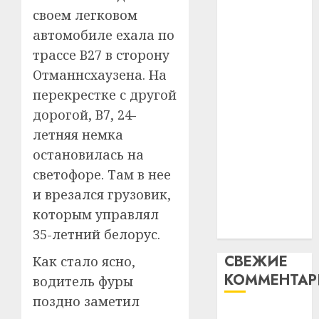
таму
2
своем легковом
абаронца
29.07.202
нарадз
незалежнасці
автомобиле ехала по
Ежы
0
Беларусі
трассе B27 в сторону
Гедро
Автом
Автомобиль
—
как
Отманнсхаузена. На
как
пасля
цифро
перекрестке с другой
абаро
цифровое
устрой
дорогой, B7, 24-
незал
почем
устройство:
3
летняя немка
Белару
прогр
почему
обеспе
остановилась на
программное
27.07.202
станов
Витебс
светофоре. Там в нее
обеспечение
важне
0
област
становится
и врезался грузовик,
механ
за
важнее
которым управлял
месяц
23.07.202
механики
потер
35-летний белорус.
4
13
0
СВЕЖИЕ
Как стало ясно,
дерев
КОММЕНТА
и
Здоро
водитель фуры
хуторо
зубов
поздно заметил
кажды
Вывоз мусора