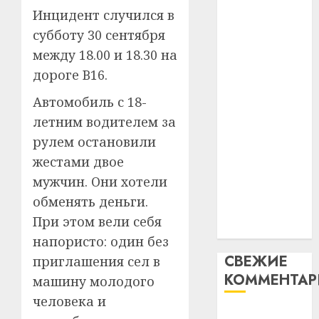
таму
2
Инцидент случился в
абаронца
29.07.202
нарадз
незалежнасці
субботу 30 сентября
Ежы
0
Беларусі
между 18.00 и 18.30 на
Гедро
Автом
Автомобиль
—
как
дороге B16.
как
пасля
цифро
Автомобиль с 18-
абаро
цифровое
устрой
незал
почем
летним водителем за
устройство:
3
Белару
прогр
почему
рулем остановили
обеспе
программное
жестами двое
27.07.202
станов
Витебс
обеспечение
мужчин. Они хотели
важне
0
област
становится
механ
за
обменять деньги.
важнее
месяц
При этом вели себя
23.07.202
механики
потер
4
напористо: один без
13
0
СВЕЖИЕ
приглашения сел в
дерев
КОММЕНТА
и
Здоро
машину молодого
хуторо
зубов
человека и
кажды
Вывоз мусора