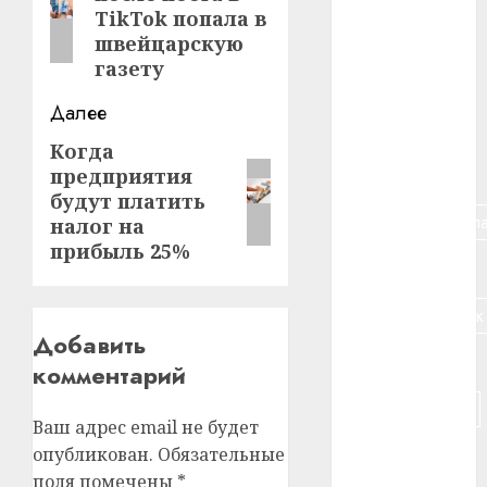
запись:
TikTok попала в
#алкоголь
швейцарскую
газету
#банк
Далее
#беларусь
Когда
Следующая
#бизнес
предприятия
запись:
будут платить
#брестская_обла
налог на
прибыль 25%
#германия
#дальнобойщик
Добавить
#деньга
комментарий
#долгожитель
Ваш адрес email не будет
опубликован.
Обязательные
#животное
поля помечены
*