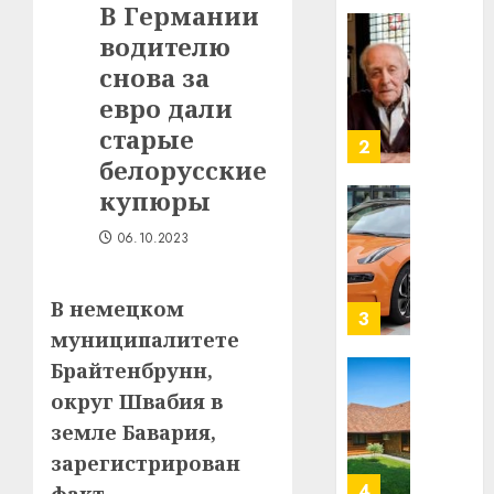
В Германии
в
водителю
строит
У
центр
Мінску
снова за
искусс
120
евро дали
интел
гадоў
старые
таму
2
29.07.202
белорусские
нарадз
Ежы
0
купюры
Гедро
Автом
—
06.10.2023
как
пасля
цифро
абаро
устрой
В немецком
незал
почем
3
Белару
муниципалитете
прогр
обеспе
Брайтенбрунн,
27.07.202
станов
Витебс
округ Швабия в
важне
0
област
земле Бавария,
механ
за
зарегистрирован
месяц
23.07.202
потер
4