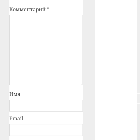
#зарплата
Комментарий
*
#здоровье
#ип
#кража
#кредит
#курс_валют
#налог
Имя
#недвижимость
#новости
компаний
Email
#пенсия