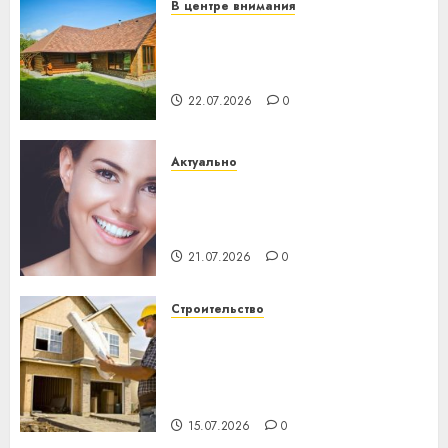
В центре внимания
Витебская область за месяц
потеряла 13 деревень и
хуторов
22.07.2026
0
Актуально
Здоровье зубов каждый
день: почему профилактика
важнее сложного лечения
21.07.2026
0
Строительство
Идеи подарков к
профессиональному
празднику День строителя
для коллег
15.07.2026
0