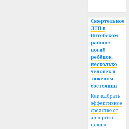
спорт
Смертельное
ДТП в
Витебском
районе:
погиб
ребёнок,
несколько
человек в
тяжёлом
состоянии
Как выбрать
эффективное
средство от
аллергии:
полное