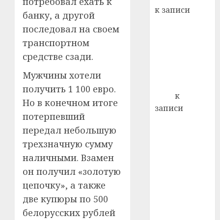
потребовал ехать к
22.07.202
день:
к записи
банку, а другой
почем
0
5
Ежегодно 1
профи
последовал на своем
декабря
важне
транспортном
отмечается
сложн
средстве сзади.
Всемирный
лечен
день борьбы
Мужчины хотели
21.07.202
со СПИДом
получить 1 100 евро.
0
Егор
к
Но в конечном итоге
записи
потерпевший
Сладкое дело
передал небольшую
по душе —
трехзначную сумму
пчеловодство
— много лет
наличными. Взамен
назад выбрал
он получил «золотую
себе житель
цепочку», а также
д. Бибиревка
две купюры по 500
Витебского
белорусских рублей
района