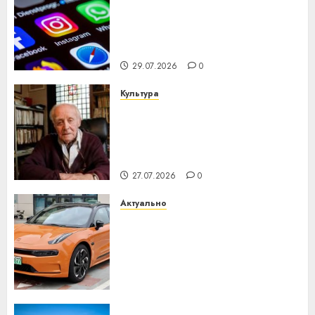
Meta и BlackRock вложат $14
млрд в строительство
центра искусственного
интеллекта
29.07.2026
0
Культура
У Мінску 120 гадоў таму
нарадзіўся Ежы Гедройц —
паслядоўны абаронца
незалежнасці Беларусі
27.07.2026
0
Актуально
Автомобиль как цифровое
устройство: почему
программное обеспечение
становится важнее
механики
23.07.2026
0