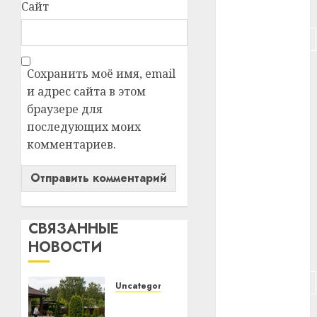
Сайт
#питание
#подорожание
#польша
Сохранить моё имя, email
и адрес сайта в этом
#путешествие
браузере для
последующих моих
#работа
комментариев.
#россия
#сигарета
#собака
СВЯЗАННЫЕ
НОВОСТИ
#сон
#строительство
Uncategorized
Какие
#сша