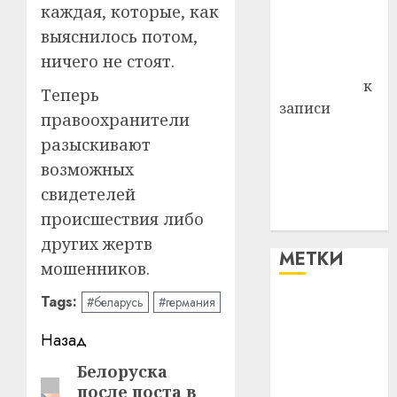
каждая, которые, как
Владимир
выяснилось потом,
Комаров
ничего не стоят.
Антонина
Федоровна
к
Теперь
записи
правоохранители
Поможем
разыскивают
вместе Насте
возможных
Питерской
свидетелей
победить
происшествия либо
болезнь
других жертв
МЕТКИ
мошенников.
Tags:
#беларусь
#германия
#blizko
Навигация
Назад
#tochka
записи
Белоруска
Предыдущая
#авто
после поста в