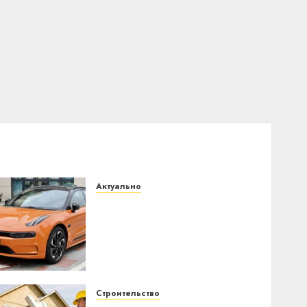
Актуально
Автомобиль как цифровое
устройство: почему
программное
обеспечение становится
важнее механики
23.07.2026
0
Строительство