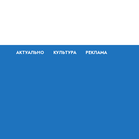
Перейти
к
содержимому
АКТУАЛЬНО
КУЛЬТУРА
РЕКЛАМА