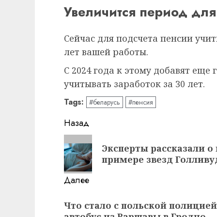
Увеличится период для
Сейчас для подсчета пенсии учит
лет вашей работы.
С 2024 года к этому добавят еще 
учитывать заработок за 30 лет.
Tags:
#беларусь
#пенсия
Навигация
Назад
записи
Предыдущая
Эксперты рассказали о 
запись:
примере звезд Голливу
Далее
Следующая
Что стало с польской полицие
запись:
автобус из Варшавы в Гродно