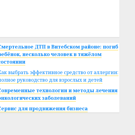
#сша
#телефон
#технологии
#умер
#учёный
#цена
Брест
Китай
гибель
интерьер
медицина
спорт
Смертельное ДТП в Витебском районе: погиб
ребёнок, несколько человек в тяжёлом
состоянии
Как выбрать эффективное средство от аллергии:
полное руководство для взрослых и детей
Современные технологии и методы лечения
онкологических заболеваний
Сервис для продвижения бизнеса