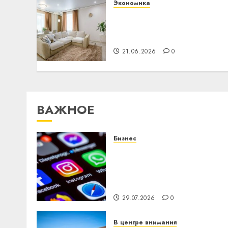
Экономика
Ремонт в квартире: как
выбрать потолок и не
пожалеть через год
21.06.2026
0
ВАЖНОЕ
Бизнес
Meta и BlackRock вложат
$14 млрд в строительств
центра искусственного
интеллекта
29.07.2026
0
В центре внимания