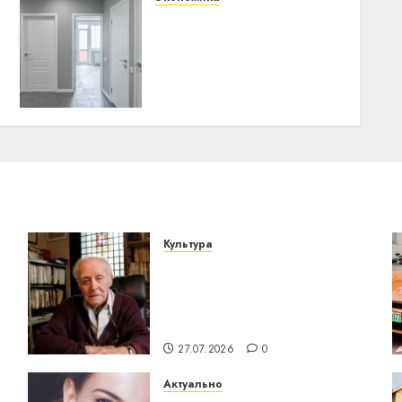
Как выбрать
межкомнатные двери:
стиль и
функциональность в
одном
13.03.2026
0
Культура
У Мінску 120 гадоў таму
о
нарадзіўся Ежы Гедройц
— паслядоўны абаронца
незалежнасці Беларусі
27.07.2026
0
Актуально