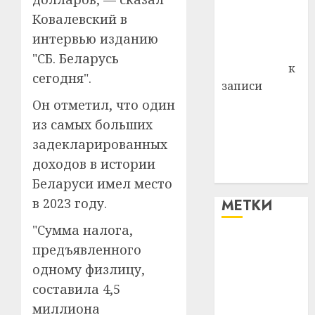
Владимир
Ковалевский в
Комаров
интервью изданию
Антонина
"СБ. Беларусь
Федоровна
к
сегодня".
записи
Поможем
Он отметил, что один
вместе Насте
из самых больших
Питерской
задекларированных
победить
доходов в истории
болезнь
Беларуси имел место
в 2023 году.
МЕТКИ
"Сумма налога,
#blizko
предъявленного
одному физлицу,
#tochka
составила 4,5
#авто
миллиона