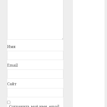
#телефон
#технологии
#умер
#учёный
Имя
#цена
Брест
Email
Китай
гибель
Сайт
интерьер
медицина
Сохранить моё имя, email