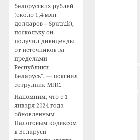
белорусских рублей
#алкоголь
(около 1,4 млн
долларов – Sputnik),
#банк
поскольку он
#беларусь
получил дивиденды
от источников за
#бизнес
пределами
#брестская_обла
Республики
Беларусь", — пояснил
#германия
сотрудник МНС.
#дальнобойщик
Напомним, что с 1
#деньга
января 2024 года
обновленным
#долгожитель
Налоговым кодексом
#животное
в Беларуси