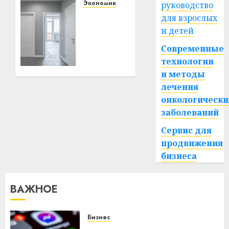
и не
Экономика
руководство
пожалеть
Как
для взрослых
через
выбрать
и детей
год
межкомнатные
Современные
двери:
стиль
21.06.2026
технологии
0
и
и методы
функциональность
лечения
в
онкологически
одном
заболеваний
13.03.2026
Сервис для
0
продвижения
бизнеса
ВАЖНОЕ
Бизнес