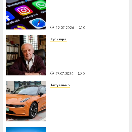
Meta и BlackRock вложат $14
млрд в строительство
центра искусственного
интеллекта
29.07.2026
0
Культура
У Мінску 120 гадоў таму
нарадзіўся Ежы Гедройц —
паслядоўны абаронца
незалежнасці Беларусі
27.07.2026
0
Актуально
Автомобиль как цифровое
устройство: почему
программное обеспечение
становится важнее
механики
23.07.2026
0