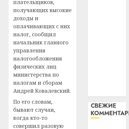
плательщиков,
таму
2
абаронца
29.07.202
получающих высокие
нарадз
незалежнасці
Ежы
0
доходы и
Беларусі
Гедро
Автом
оплачивающих с них
Автомобиль
—
как
налог, сообщил
как
пасля
цифро
абаро
начальник главного
цифровое
устрой
незал
почем
устройство:
3
управления
Белару
прогр
почему
налогообложения
обеспе
программное
27.07.202
физических лиц
станов
Витебс
обеспечение
важне
министерства по
0
област
становится
механ
за
налогам и сборам
важнее
месяц
Андрей Ковалевский.
23.07.202
механики
потер
4
13
0
По его словам,
СВЕЖИЕ
дерев
бывают случаи,
КОММЕНТА
и
Здоро
когда кто-то
хуторо
зубов
совершил разовую
кажды
Вывоз мусора