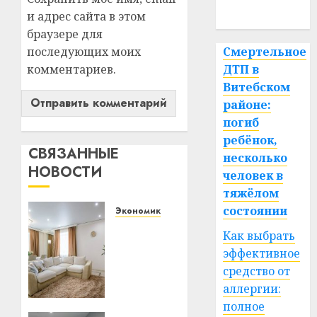
спорт
и адрес сайта в этом
браузере для
последующих моих
Смертельное
комментариев.
ДТП в
Витебском
районе:
погиб
ребёнок,
СВЯЗАННЫЕ
несколько
НОВОСТИ
человек в
тяжёлом
состоянии
Экономика
Ремонт
Как выбрать
в
эффективное
квартире:
средство от
как
аллергии:
выбрать
потолок
полное