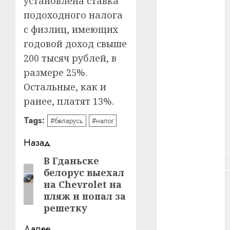
установлена ставка
#зарплата
подоходного налога
с физлиц, имеющих
#здоровье
годовой доход свыше
#ип
200 тысяч рублей, в
размере 25%.
#кража
Остальные, как и
#кредит
ранее, платят 13%.
#курс_валют
Tags:
#беларусь
#налог
#налог
Навигация
Назад
записи
В Гданьске
Предыдущая
#недвижимость
белорус выехал
запись:
#новости
на Chevrolet на
компаний
пляж и попал за
решетку
#пенсия
Далее