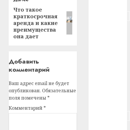
#питание
Что такое
Следующая
#подорожание
краткосрочная
запись:
аренда и какие
#польша
преимущества
она дает
#путешествие
#работа
Добавить
#россия
комментарий
#сигарета
Ваш адрес email не будет
опубликован.
Обязательные
#собака
поля помечены
*
#сон
Комментарий
*
#строительство
#сша