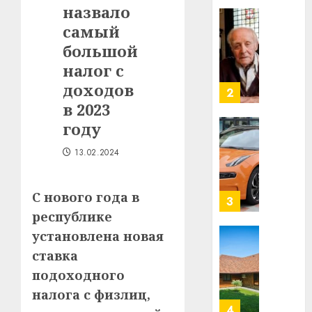
назвало
в
строит
самый
У
центр
Мінску
большой
искусс
120
налог с
интел
гадоў
доходов
таму
2
29.07.202
нарадз
в 2023
Ежы
0
году
Гедро
Автом
—
как
13.02.2024
пасля
цифро
абаро
устрой
С нового года в
незал
почем
3
Белару
прогр
республике
обеспе
установлена новая
27.07.202
станов
Витебс
ставка
важне
0
област
подоходного
механ
за
месяц
налога с физлиц,
23.07.202
потер
4