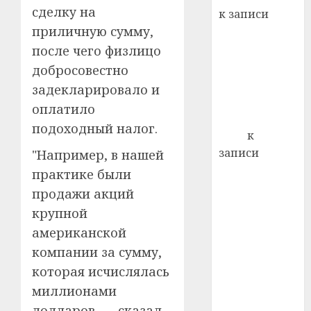
22.07.202
день:
сделку на
к записи
почем
0
5
приличную сумму,
Ежегодно 1
профи
декабря
после чего физлицо
важне
отмечается
сложн
добросовестно
Всемирный
лечен
задекларировало и
день борьбы
оплатило
21.07.202
со СПИДом
подоходный налог.
0
Егор
к
записи
"Например, в нашей
Сладкое дело
практике были
по душе —
продажи акций
пчеловодство
крупной
— много лет
американской
назад выбрал
компании за сумму,
себе житель
которая исчислялась
д. Бибиревка
миллионами
Витебского
района
долларов, — сказал