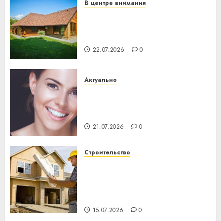
В центре внимания
Витебская область за месяц
потеряла 13 деревень и
хуторов
22.07.2026
0
Актуально
Здоровье зубов каждый
день: почему профилактика
важнее сложного лечения
21.07.2026
0
Строительство
Идеи подарков к
профессиональному
празднику День строителя
для коллег
15.07.2026
0