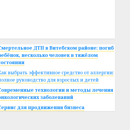
#сша
#телефон
#технологии
#умер
#учёный
#цена
Брест
Китай
гибель
интерьер
медицина
спорт
Смертельное ДТП в Витебском районе: погиб
ребёнок, несколько человек в тяжёлом
состоянии
Как выбрать эффективное средство от аллергии:
полное руководство для взрослых и детей
Современные технологии и методы лечения
онкологических заболеваний
Сервис для продвижения бизнеса