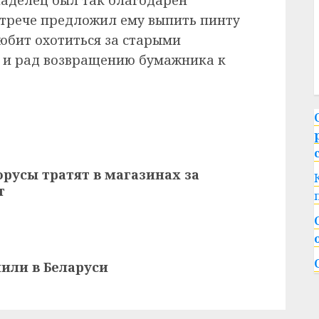
ладелец был так благодарен
встрече предложил ему выпить пинту
любит охотиться за старыми
 и рад возвращению бумажника к
орусы тратят в магазинах за
т
или в Беларуси