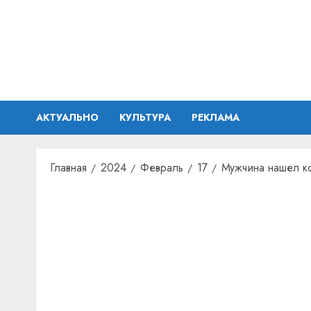
Перейти
к
содержимому
АКТУАЛЬНО
КУЛЬТУРА
РЕКЛАМА
Главная
2024
Февраль
17
Мужчина нашел ко