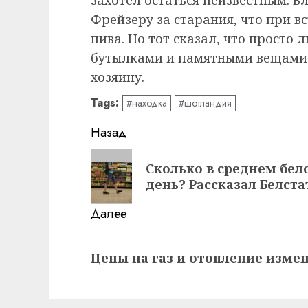
захотел остаться неизвестным. В
Фрейзеру за старания, что при 
пива. Но тот сказал, что просто 
бутылками и памятными вещами
хозяину.
Tags:
#находка
#шотландия
Навигация
Назад
записи
Предыдущая
Сколько в среднем бел
запись:
день? Рассказал Белста
Далее
Следующая
Цены на газ и отопление измен
запись: