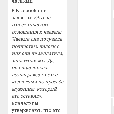
чаевыми.
#питание
В Facebook они
#подорожание
заявили:
«Это не
имеет никакого
#польша
отношения к чаевым.
#путешествие
Чаевые она получила
полностью, налоги с
#работа
них она не заплатила,
#россия
заплатили мы. Да,
она поделилась
#сигарета
вознаграждением с
#собака
коллегами по просьбе
мужчины, который
#сон
его оставил»
.
#строительство
Владельцы
утверждают, что это
#сша