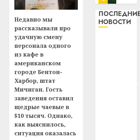
13
0
дерев
ПОСЛЕДНИ
и
Здоро
Недавно мы
НОВОСТИ
хуторо
зубов
рассказывали про
кажды
удачную смену
22.07.202
Meta и
день:
BlackRock
персонала одного
почем
0
5
вложат $14
профи
из кафе в
важне
млрд в
американском
сложн
Meta
строительство
городе Бентон-
лечен
и
центра
Харбор, штат
BlackR
искусственного
21.07.202
вложа
Мичиган. Гость
интеллекта
$14
0
1
заведения оставил
У Мінску 120
млрд
щедрые чаевые в
гадоў таму
в
$10 тысяч. Однако,
нарадзіўся
строит
У
центр
Ежы Гедройц
Мінску
как выяснилось,
искусс
120
—
ситуация оказалась
интел
гадоў
паслядоўны