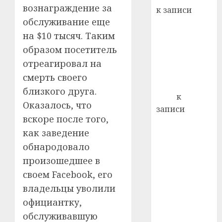
22.07.202
день:
вознаграждение за
к записи
почем
0
5
обслуживание еще
Ежегодно 1
профи
декабря
на $10 тысяч. Таким
важне
отмечается
сложн
образом посетитель
Всемирный
лечен
отреагировал на
день борьбы
смерть своего
21.07.202
со СПИДом
близкого друга.
0
Егор
к
Оказалось, что
записи
вскоре после того,
Сладкое дело
как заведение
по душе —
пчеловодство
обнародовало
— много лет
произошедшее в
назад выбрал
своем Facebook, его
себе житель
владельцы уволили
д. Бибиревка
официантку,
Витебского
обслуживавшую
района