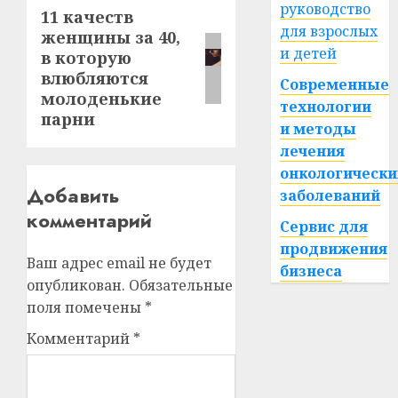
руководство
11 качеств
Следующая
для взрослых
женщины за 40,
запись:
и детей
в которую
влюбляются
Современные
молоденькие
технологии
парни
и методы
лечения
онкологически
Добавить
заболеваний
комментарий
Сервис для
продвижения
Ваш адрес email не будет
бизнеса
опубликован.
Обязательные
поля помечены
*
Комментарий
*