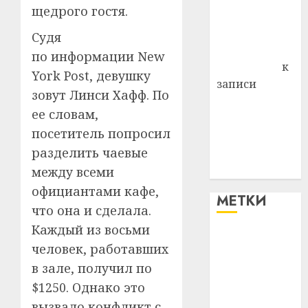
щедрого гостя.
Владимир
Комаров
Судя
Антонина
по информации New
Федоровна
к
York Post, девушку
записи
зовут Линси Хафф. По
Поможем
ее словам,
вместе Насте
посетитель попросил
Питерской
разделить чаевые
победить
болезнь
между всеми
официантами кафе,
МЕТКИ
что она и сделала.
Каждый из восьми
#blizko
человек, работавших
в зале, получил по
#tochka
$1250. Однако это
#авто
вызвало конфликт с