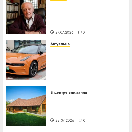
У Мінску 120 гадоў таму
нарадзіўся Ежы Гедройц —
паслядоўны абаронца
незалежнасці Беларусі
27.07.2026
0
Актуально
Автомобиль как цифровое
устройство: почему
программное обеспечение
становится важнее
механики
23.07.2026
0
В центре внимания
Витебская область за месяц
потеряла 13 деревень и
хуторов
22.07.2026
0