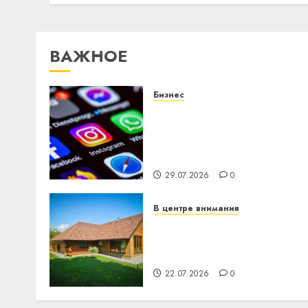
ВАЖНОЕ
Бизнес
Meta и BlackRock вложат
$14 млрд в строительств
центра искусственного
интеллекта
29.07.2026
0
В центре внимания
Витебская область за
месяц потеряла 13
деревень и хуторов
22.07.2026
0