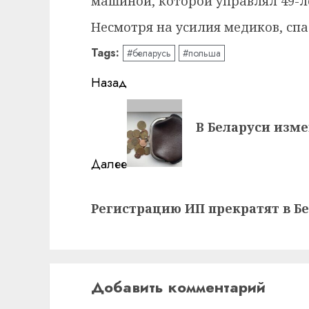
машиной, которой управлял 49-л
Несмотря на усилия медиков, спас
Tags:
#беларусь
#польша
Навигация
Назад
записи
Предыдущая
В Беларуси изм
запись:
Далее
Следующая
Регистрацию ИП прекратят в Бел
запись:
Добавить комментарий