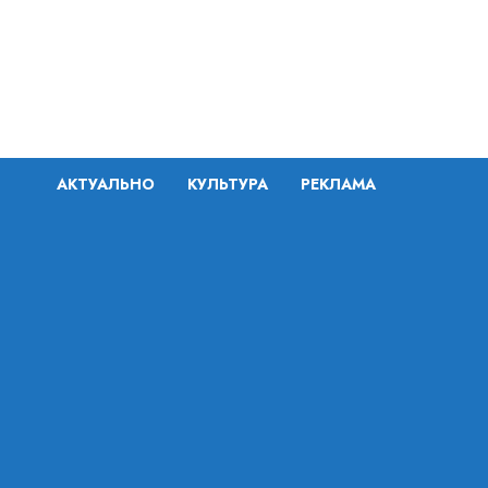
Перейти
к
содержимому
АКТУАЛЬНО
КУЛЬТУРА
РЕКЛАМА