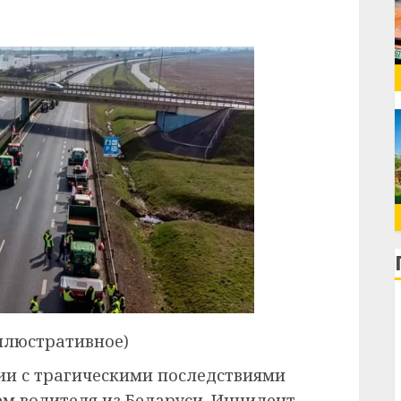
ллюстративное)
ии с трагическими последствиями
ием водителя из Беларуси. Инцидент