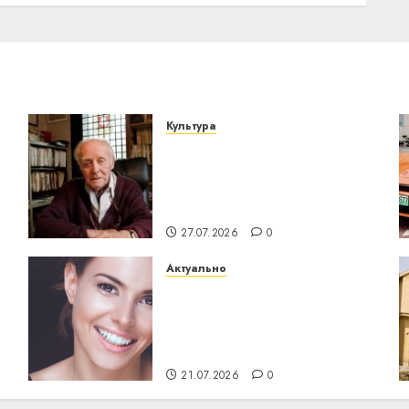
23.06.2026
0
Культура
У Мінску 120 гадоў таму
о
нарадзіўся Ежы Гедройц
— паслядоўны абаронца
незалежнасці Беларусі
27.07.2026
0
Актуально
Здоровье зубов каждый
день: почему
профилактика важнее
сложного лечения
21.07.2026
0