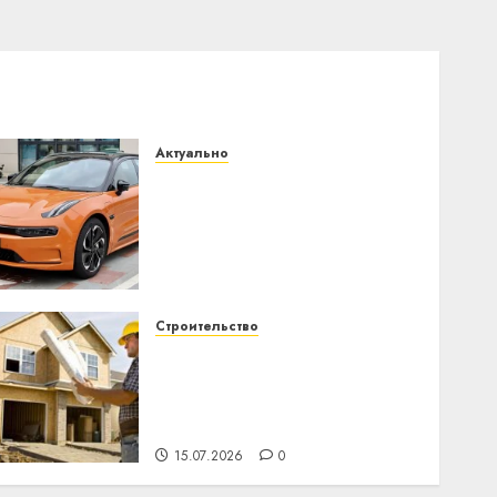
Актуально
Автомобиль как цифровое
устройство: почему
программное
обеспечение становится
важнее механики
23.07.2026
0
Строительство
Идеи подарков к
профессиональному
празднику День
строителя для коллег
15.07.2026
0