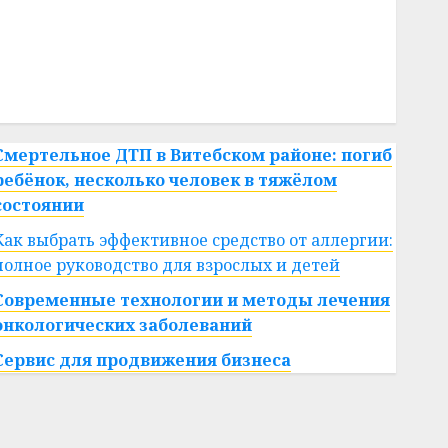
#сша
#телефон
#технологии
#умер
#учёный
#цена
Брест
Китай
гибель
интерьер
медицина
спорт
Смертельное ДТП в Витебском районе: погиб
ребёнок, несколько человек в тяжёлом
состоянии
Как выбрать эффективное средство от аллергии:
полное руководство для взрослых и детей
Современные технологии и методы лечения
онкологических заболеваний
Сервис для продвижения бизнеса