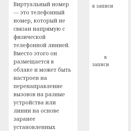
Виртуальный номер
к записи
21.07.202
— это телефонный
Ежегодно 1
0
номер, который не
декабря
отмечается
связан напрямую с
Всемирный
физической
день борьбы
телефонной линией.
со СПИДом
Вместо этого он
Егор
к
размещается в
записи
облаке и может быть
Сладкое дело
настроен на
по душе —
перенаправление
пчеловодство
— много лет
вызовов на разные
назад выбрал
устройства или
себе житель
линии на основе
д. Бибиревка
заранее
Витебского
установленных
района