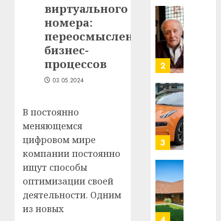
29.07.202
нарадз
виртуального
Ежы
0
номера:
Гедро
Автом
переосмысление
—
как
бизнес-
пасля
цифро
абаро
устрой
процессов
незал
почем
3
03.05.2024
Белару
прогр
обеспе
27.07.202
станов
Витебс
В постоянно
важне
0
област
меняющемся
механ
за
месяц
цифровом мире
23.07.202
потер
4
компании постоянно
13
0
ищут способы
дерев
оптимизации своей
и
Здоро
хуторо
зубов
деятельности. Одним
кажды
из новых
22.07.202
день: