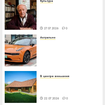
Культура
У Мінску 120 гадоў таму
нарадзіўся Ежы Гедройц —
паслядоўны абаронца
незалежнасці Беларусі
27.07.2026
0
Актуально
Автомобиль как цифровое
устройство: почему
программное обеспечение
становится важнее
механики
23.07.2026
0
В центре внимания
Витебская область за месяц
потеряла 13 деревень и
хуторов
22.07.2026
0