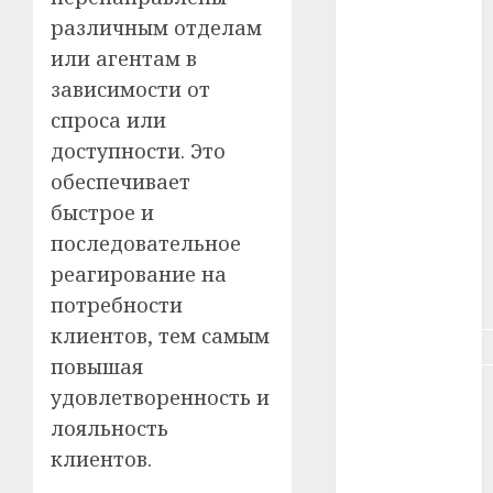
#зарплата
различным отделам
или агентам в
#здоровье
зависимости от
#ип
спроса или
доступности. Это
#кража
обеспечивает
#кредит
быстрое и
последовательное
#курс_валют
реагирование на
#налог
потребности
клиентов, тем самым
#недвижимость
повышая
#новости
удовлетворенность и
компаний
лояльность
клиентов.
#пенсия