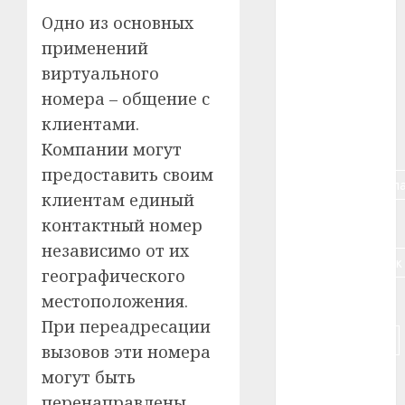
Одно из основных
#алкоголь
применений
#банк
виртуального
номера – общение с
#беларусь
клиентами.
#бизнес
Компании могут
предоставить своим
#брестская_обла
клиентам единый
#германия
контактный номер
независимо от их
#дальнобойщик
географического
местоположения.
#деньга
При переадресации
#долгожитель
вызовов эти номера
могут быть
#животное
перенаправлены