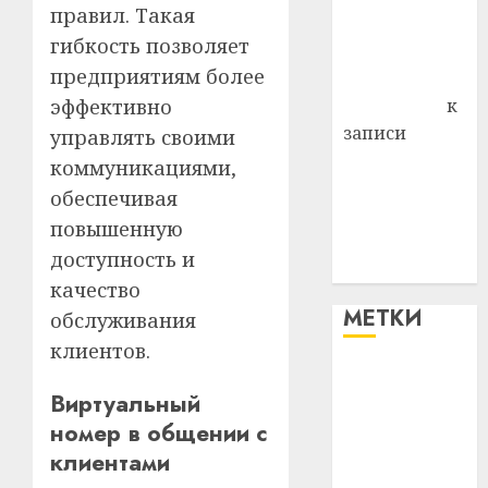
правил. Такая
Владимир
гибкость позволяет
Комаров
предприятиям более
Антонина
Федоровна
к
эффективно
записи
управлять своими
Поможем
коммуникациями,
вместе Насте
обеспечивая
Питерской
повышенную
победить
доступность и
болезнь
качество
МЕТКИ
обслуживания
клиентов.
#blizko
Виртуальный
номер в общении с
#tochka
клиентами
#авто