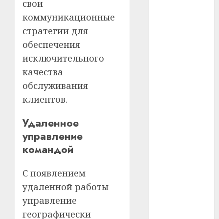
свои
коммуникационные
#телефон
стратегии для
#технологии
обеспечения
исключительного
#умер
качества
#учёный
обслуживания
клиентов.
#цена
Удаленное
Брест
управление
Китай
командой
гибель
С появлением
интерьер
удаленной работы
управление
медицина
географически