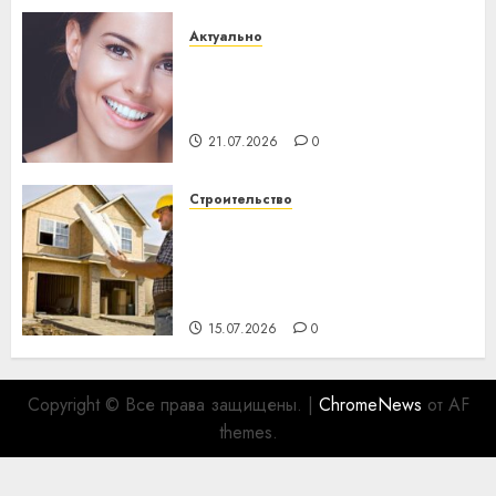
Актуально
Здоровье зубов каждый
день: почему профилактика
важнее сложного лечения
21.07.2026
0
Строительство
Идеи подарков к
профессиональному
празднику День строителя
для коллег
15.07.2026
0
Copyright © Все права защищены.
|
ChromeNews
от AF
themes.