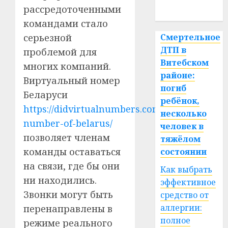
рассредоточенными
спорт
командами стало
Смертельное
серьезной
ДТП в
проблемой для
Витебском
многих компаний.
районе:
Виртуальный номер
погиб
Беларуси
ребёнок,
https://didvirtualnumbers.com/virtual-
несколько
number-of-belarus/
человек в
позволяет членам
тяжёлом
команды оставаться
состоянии
на связи, где бы они
Как выбрать
ни находились.
эффективное
Звонки могут быть
средство от
аллергии:
перенаправлены в
полное
режиме реального