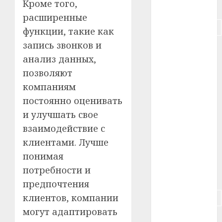
Кроме того,
#питание
расширенные
#подорожание
функции, такие как
запись звонков и
#польша
анализ данных,
#путешествие
позволяют
компаниям
#работа
постоянно оценивать
#россия
и улучшать свое
взаимодействие с
#сигарета
клиентами. Лучше
#собака
понимая
потребности и
#сон
предпочтения
клиентов, компании
#строительство
могут адаптировать
#сша