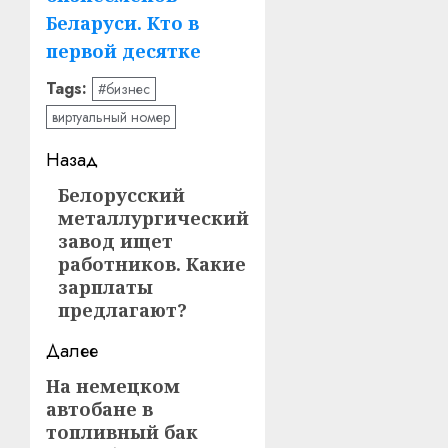
Беларуси. Кто в
первой десятке
Tags:
#бизнес
виртуальный номер
Навигация
Назад
записи
Белорусский
Предыдущая
металлургический
запись:
завод ищет
работников. Какие
зарплаты
предлагают?
Далее
На немецком
Следующая
автобане в
запись:
топливный бак