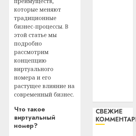
преимуществ,
абаро
устрой
абаронца
незал
которые меняют
почем
3
незалежнасці
Белару
прогр
традиционные
Беларусі
обеспе
бизнес-процессы. В
27.07.202
станов
Автомобиль
Витебс
этой статье мы
важне
0
област
как
механ
подробно
за
цифровое
месяц
рассмотрим
устройство:
23.07.202
потер
4
почему
концепцию
13
0
программное
виртуального
дерев
обеспечение
и
номера и его
Здоро
становится
хуторо
зубов
растущее влияние на
важнее
кажды
современный бизнес.
22.07.202
день:
механики
почем
0
5
Что такое
СВЕЖИЕ
профи
виртуальный
важне
КОММЕНТА
сложн
номер?
лечен
Вывоз мусора