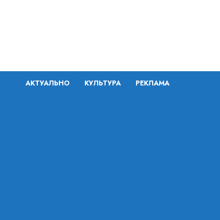
Перейти
к
содержимому
АКТУАЛЬНО
КУЛЬТУРА
РЕКЛАМА