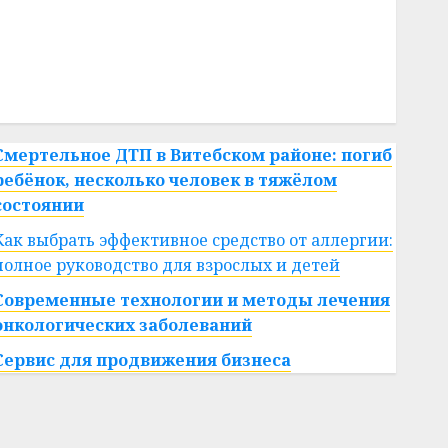
#сша
#телефон
#технологии
#умер
#учёный
#цена
Брест
Китай
гибель
интерьер
медицина
спорт
Смертельное ДТП в Витебском районе: погиб
ребёнок, несколько человек в тяжёлом
состоянии
Как выбрать эффективное средство от аллергии:
полное руководство для взрослых и детей
Современные технологии и методы лечения
онкологических заболеваний
Сервис для продвижения бизнеса