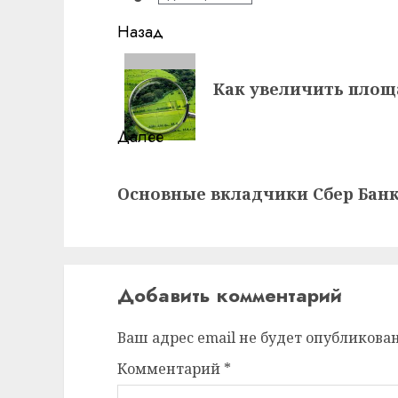
Навигация
Назад
записи
Предыдущая
Как увеличить площ
запись:
Далее
Следующая
Основные вкладчики Сбер Бан
запись:
Добавить комментарий
Ваш адрес email не будет опубликован
Комментарий
*