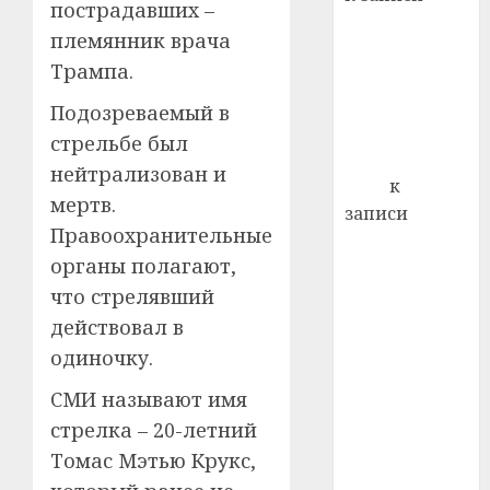
пострадавших –
почем
0
5
Ежегодно 1
профи
племянник врача
декабря
важне
Трампа.
отмечается
сложн
Всемирный
лечен
Подозреваемый в
день борьбы
стрельбе был
21.07.202
со СПИДом
нейтрализован и
0
Егор
к
мертв.
записи
Правоохранительные
Сладкое дело
органы полагают,
по душе —
что стрелявший
пчеловодство
— много лет
действовал в
назад выбрал
одиночку.
себе житель
СМИ называют имя
д. Бибиревка
стрелка – 20-летний
Витебского
Томас Мэтью Крукс,
района
Владимир