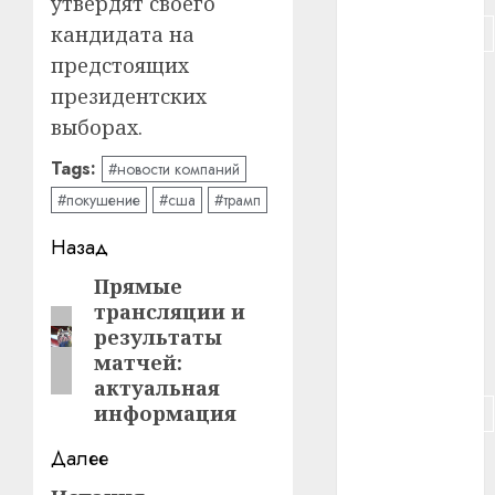
утвердят своего
#подорожание
кандидата на
предстоящих
#польша
президентских
выборах.
#путешествие
Tags:
#новости компаний
#работа
#покушение
#сша
#трамп
#россия
Навигация
Назад
#сигарета
записи
Прямые
Предыдущая
трансляции и
запись:
#собака
результаты
матчей:
#сон
актуальная
информация
#строительство
Далее
#сша