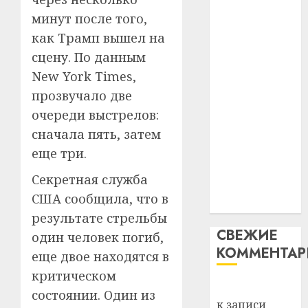
29.07.202
нарадз
незалежнасці
минут после того,
Ежы
0
Беларусі
как Трамп вышел на
Гедро
Автом
Автомобиль
—
как
сцену. По данным
как
пасля
цифро
New York Times,
абаро
цифровое
устрой
прозвучало две
незал
почем
устройство:
3
Белару
очереди выстрелов:
прогр
почему
обеспе
сначала пять, затем
программное
27.07.202
станов
Витебс
еще три.
обеспечение
важне
0
област
становится
механ
за
Секретная служба
важнее
месяц
США сообщила, что в
23.07.202
механики
потер
4
результате стрельбы
13
0
СВЕЖИЕ
один человек погиб,
дерев
КОММЕНТА
и
Здоро
еще двое находятся в
хуторо
зубов
критическом
кажды
Вывоз мусора
22.07.202
состоянии. Один из
день:
к записи