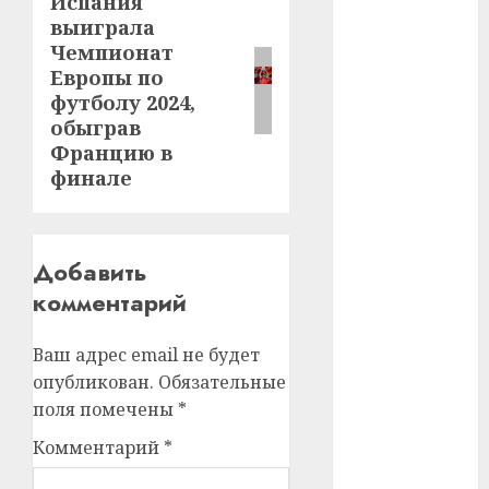
Испания
Следующая
#телефон
выиграла
запись:
Чемпионат
#технологии
Европы по
футболу 2024,
#умер
обыграв
Францию в
#учёный
финале
#цена
Брест
Добавить
Китай
комментарий
гибель
Ваш адрес email не будет
опубликован.
Обязательные
интерьер
поля помечены
*
медицина
Комментарий
*
спорт