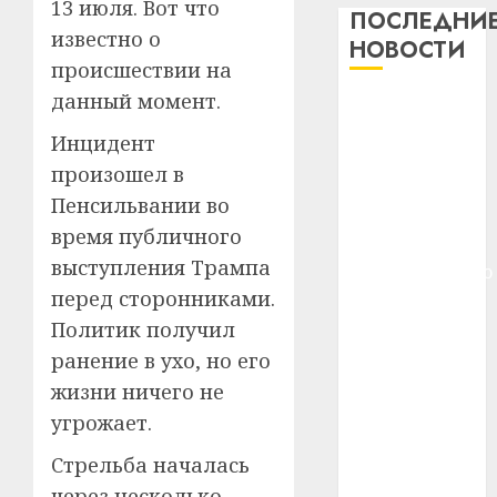
13 июля. Вот что
дерев
ПОСЛЕДНИ
известно о
и
Здоро
НОВОСТИ
хуторо
зубов
происшествии на
кажды
данный момент.
22.07.202
Meta и
день:
BlackRock
почем
0
Инцидент
5
вложат $14
профи
произошел в
важне
млрд в
Пенсильвании во
сложн
Meta
строительство
время публичного
лечен
и
центра
BlackR
выступления Трампа
искусственного
21.07.202
вложа
перед сторонниками.
интеллекта
$14
0
1
У Мінску 120
Политик получил
млрд
гадоў таму
ранение в ухо, но его
в
нарадзіўся
строит
У
жизни ничего не
центр
Ежы Гедройц
Мінску
угрожает.
искусс
120
—
интел
гадоў
Стрельба началась
паслядоўны
таму
2
абаронца
через несколько