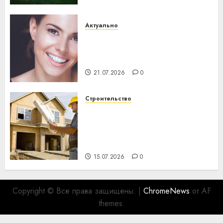
Актуально
Здоровье зубов каждый
день: почему профилактика
важнее сложного лечения
21.07.2026
0
Строительство
Идеи подарков к
профессиональному
празднику День строителя
для коллег
15.07.2026
0
Copyright © Все права защищены.
|
ChromeNews
от AF
themes.