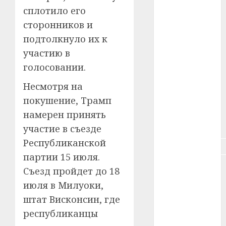
сплотило его
#здоровье
сторонников и
#ип
подтолкнуло их к
участию в
#кража
голосовании.
#кредит
Несмотря на
покушение, Трамп
#курс_валют
намерен принять
#налог
участие в съезде
Республиканской
#недвижимость
партии 15 июля.
#новости
Съезд пройдет до 18
компаний
июля в Милуоки,
#пенсия
штат Висконсин, где
республиканцы
#питание