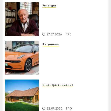
Культура
У Мінску 120 гадоў таму
нарадзіўся Ежы Гедройц —
паслядоўны абаронца
незалежнасці Беларусі
27.07.2026
0
Актуально
Автомобиль как цифровое
устройство: почему
программное обеспечение
становится важнее
механики
23.07.2026
0
В центре внимания
Витебская область за месяц
потеряла 13 деревень и
хуторов
22.07.2026
0