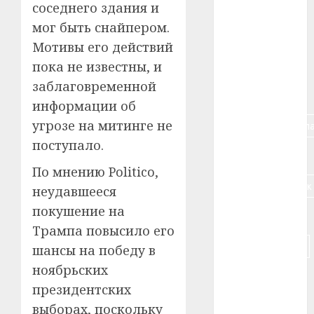
#алкоголь
соседнего здания и
мог быть снайпером.
#банк
Мотивы его действий
#беларусь
пока не известны, и
заблаговременной
#бизнес
информации об
угрозе на митинге не
#брестская_обла
поступало.
#германия
По мнению Politico,
#дальнобойщик
неудавшееся
покушение на
#деньга
Трампа повысило его
#долгожитель
шансы на победу в
ноябрьских
#животное
президентских
#зарплата
выборах, поскольку