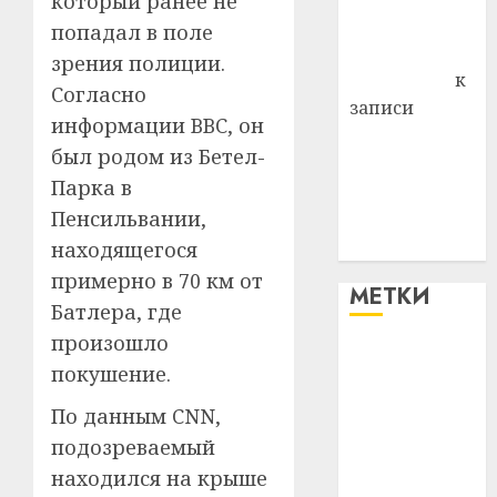
который ранее не
Комаров
попадал в поле
Антонина
зрения полиции.
Федоровна
к
Согласно
записи
информации BBC, он
Поможем
был родом из Бетел-
вместе Насте
Парка в
Питерской
Пенсильвании,
победить
болезнь
находящегося
примерно в 70 км от
МЕТКИ
Батлера, где
произошло
#blizko
покушение.
#tochka
По данным CNN,
подозреваемый
#авто
находился на крыше