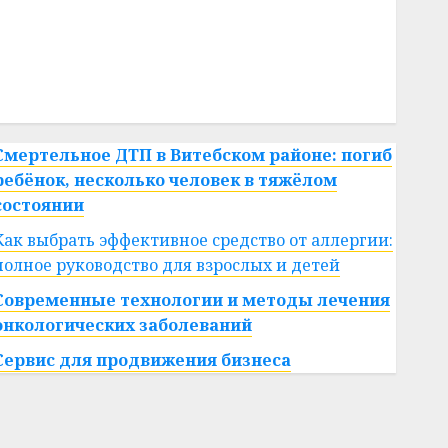
#сша
#телефон
#технологии
#умер
#учёный
#цена
Брест
Китай
гибель
интерьер
медицина
спорт
Смертельное ДТП в Витебском районе: погиб
ребёнок, несколько человек в тяжёлом
состоянии
Как выбрать эффективное средство от аллергии:
полное руководство для взрослых и детей
Современные технологии и методы лечения
онкологических заболеваний
Сервис для продвижения бизнеса