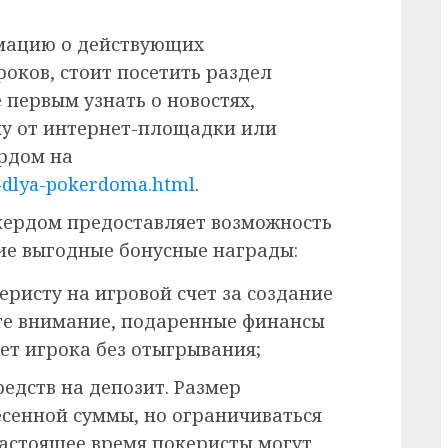
мацию о действующих
оков, стоит посетить раздел
 первым узнать о новостях,
ку от интернет-площадки или
рдом на
-dlya-pokerdoma.html
.
кердом предоставляет возможность
ие выгодные бонусные награды:
еристу на игровой счет за создание
ите внимание, подаренные финансы
чет игрока без отыгрывания;
едств на депозит. Размер
есенной суммы, но ограничиваться
астоящее время покеристы могут