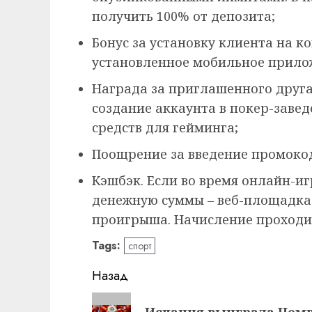
получить 100% от депозита;
Бонус за установку клиента на к
установленное мобильное прило
Награда за приглашенного друга
создание аккаунта в покер-завед
средств для гейминга;
Поощрение за введение промоко
Кэшбэк. Если во время онлайн-и
денежную суммы – веб-площадка 
проигрыша. Начисление проходи
Tags:
спорт
Навигация
Назад
записи
Предыдущая
Испания выиграла Чемп