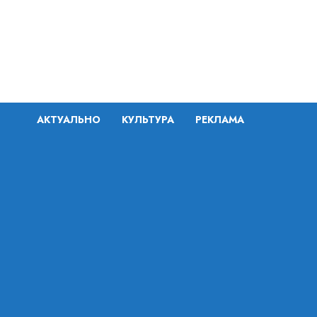
Перейти
к
содержимому
АКТУАЛЬНО
КУЛЬТУРА
РЕКЛАМА