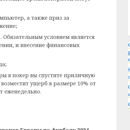
омпьютер, а также приз за
жение;
. Обязательным условием является
ении, и внесение финансовых
да;
гры в покер вы спустите приличную
возместит ущерб в размере 10% от
т еженедельно.
ионат Европы по футболу 2024,