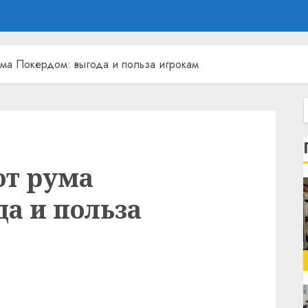
ума Покердом: выгода и польза игрокам
от рума
а и польза