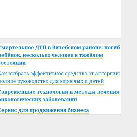
#сша
#телефон
#технологии
#умер
#учёный
#цена
Брест
Китай
гибель
интерьер
медицина
спорт
Смертельное ДТП в Витебском районе: погиб
ребёнок, несколько человек в тяжёлом
состоянии
Как выбрать эффективное средство от аллергии:
полное руководство для взрослых и детей
Современные технологии и методы лечения
онкологических заболеваний
Сервис для продвижения бизнеса