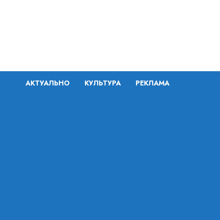
Перейти
к
содержимому
АКТУАЛЬНО
КУЛЬТУРА
РЕКЛАМА