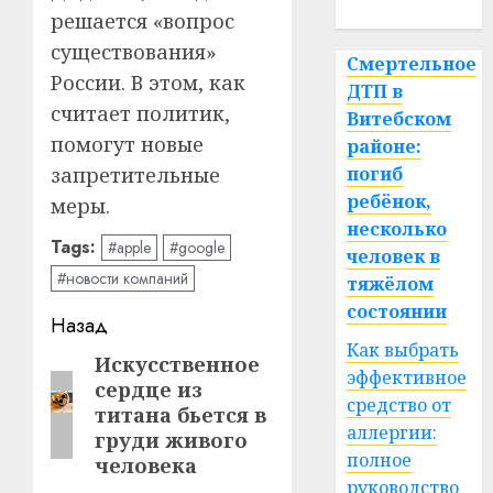
спорт
решается «вопрос
существования»
Смертельное
России. В этом, как
ДТП в
считает политик,
Витебском
помогут новые
районе:
запретительные
погиб
ребёнок,
меры.
несколько
Tags:
#apple
#google
человек в
#новости компаний
тяжёлом
состоянии
Навигация
Назад
Как выбрать
записи
Искусственное
Предыдущая
эффективное
сердце из
запись:
средство от
титана бьется в
аллергии:
груди живого
полное
человека
руководство