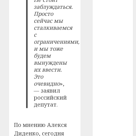
заблуждаться.
#телефон
Просто
#технологии
сейчас мы
сталкиваемся
#умер
с
ограничениями,
#учёный
и мы тоже
будем
#цена
вынуждены
их ввести.
Брест
Это
очевидно
»,
Китай
— заявил
российский
гибель
депутат.
интерьер
медицина
По мнению Алекся
Диденко, сегодня