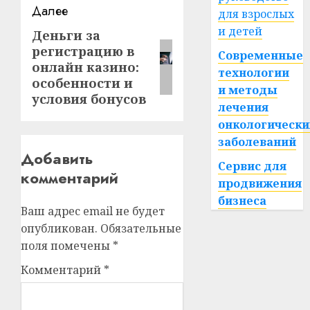
Далее
для взрослых
и детей
Деньги за
Следующая
регистрацию в
запись:
Современные
онлайн казино:
технологии
особенности и
и методы
условия бонусов
лечения
онкологически
заболеваний
Добавить
Сервис для
комментарий
продвижения
бизнеса
Ваш адрес email не будет
опубликован.
Обязательные
поля помечены
*
Комментарий
*