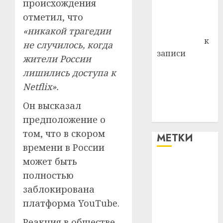
происхождения
Владимир
Комаров
отметил, что
Антонина
«никакой трагедии
Федоровна
к
не случилось, когда
записи
жители России
Поможем
лишились доступа к
вместе Насте
Netflix».
Питерской
победить
Он высказал
болезнь
предположение о
том, что в скором
МЕТКИ
времени в России
может быть
#blizko
полностью
#tochka
заблокирована
платформа YouTube.
#авто
Реакция в обществе