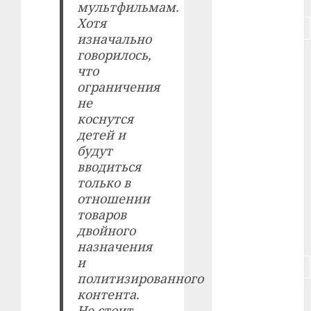
мультфильмам.
Хотя
#подорожание
изначально
говорилось,
#польша
что
ограничения
#путешествие
не
#работа
коснутся
детей и
#россия
будут
вводиться
#сигарета
только в
отношении
#собака
товаров
двойного
#сон
назначения
и
#строительство
политизированного
контента.
#сша
Не стоит