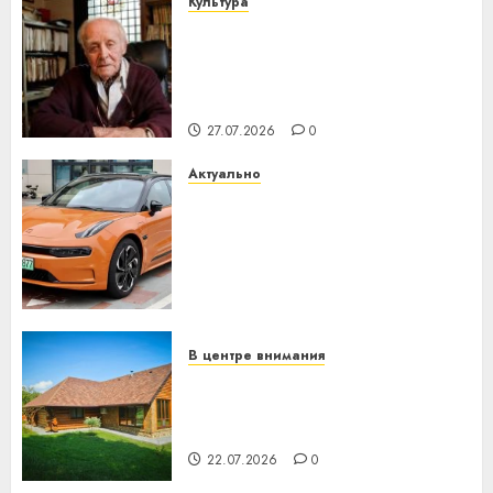
Культура
У Мінску 120 гадоў таму
нарадзіўся Ежы Гедройц —
паслядоўны абаронца
незалежнасці Беларусі
27.07.2026
0
Актуально
Автомобиль как цифровое
устройство: почему
программное обеспечение
становится важнее
механики
23.07.2026
0
В центре внимания
Витебская область за месяц
потеряла 13 деревень и
хуторов
22.07.2026
0