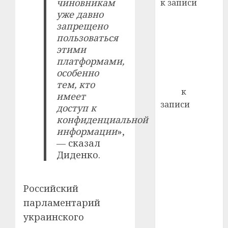
чиновникам
к записи
почем
0
5
уже давно
Ежегодно 1
профи
запрещено
декабря
важне
пользоваться
отмечается
сложн
этими
Всемирный
лечен
платформами,
день борьбы
особенно
21.07.202
со СПИДом
тем, кто
0
Егор
к
имеет
записи
доступ к
Сладкое дело
конфиденциальной
по душе —
информации
»,
— сказал
пчеловодство
Диденко.
— много лет
назад выбрал
себе житель
Российский
д. Бибиревка
парламентарий
Витебского
украинского
района