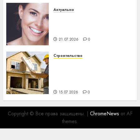
Актуально
Здоровье зубов каждый
день: почему профилактика
важнее сложного лечения
21.07.2026
0
Строительство
Идеи подарков к
профессиональному
празднику День строителя
для коллег
15.07.2026
0
Copyright © Все права защищены.
|
ChromeNews
от AF
themes.