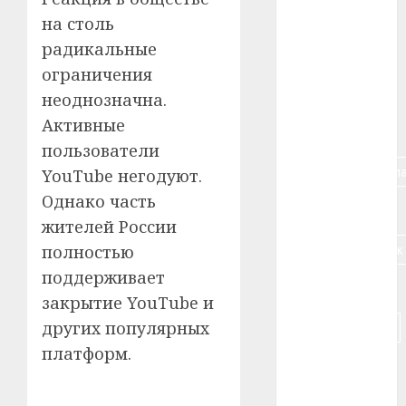
#алкоголь
на столь
радикальные
#банк
ограничения
#беларусь
неоднозначна.
Активные
#бизнес
пользователи
#брестская_обла
YouTube негодуют.
Однако часть
#германия
жителей России
#дальнобойщик
полностью
поддерживает
#деньга
закрытие YouTube и
#долгожитель
других популярных
платформ.
#животное
#зарплата