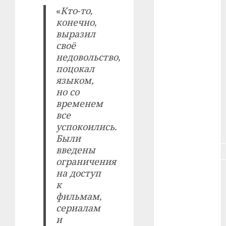
«
Кто-то,
#здоровье
конечно,
выразил
#ип
своё
недовольство,
#кража
поцокал
языком,
#кредит
но со
временем
#курс_валют
все
успокоились.
#налог
Были
введены
#недвижимость
ограничения
на доступ
#новости
компаний
к
фильмам,
#пенсия
сериалам
и
#питание