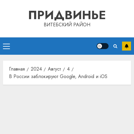
Перейти
ПРИДВИНЬЕ
к
содержимому
ВИТЕБСКИЙ РАЙОН
Основное
меню
Главная
2024
Август
4
В России заблокируют Google, Android и iOS
Автом
как
цифро
устрой
почем
3
прогр
обеспе