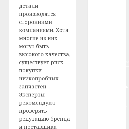
детали
#алкоголь
производятся
сторонними
#банк
компаниями. Хотя
#беларусь
многие из них
могут быть
#бизнес
высокого качества,
#брестская_обла
существует риск
покупки
#германия
низкопробных
запчастей.
#дальнобойщик
Эксперты
#деньга
рекомендуют
проверять
#долгожитель
репутацию бренда
#животное
и поставщика