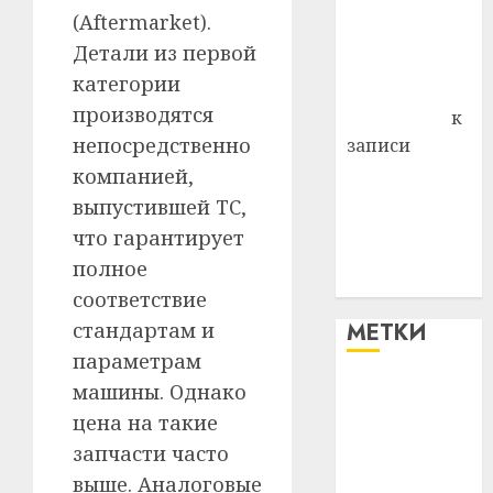
района
(Aftermarket).
Владимир
Детали из первой
Комаров
категории
Антонина
производятся
Федоровна
к
непосредственно
записи
Поможем
компанией,
вместе Насте
выпустившей ТС,
Питерской
что гарантирует
победить
полное
болезнь
соответствие
стандартам и
МЕТКИ
параметрам
машины. Однако
#blizko
цена на такие
#tochka
запчасти часто
выше. Аналоговые
#авто