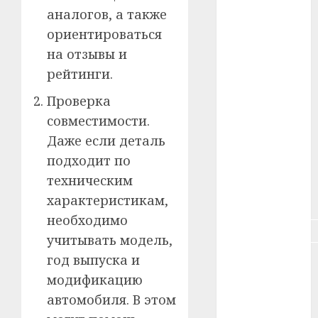
аналогов, а также
#зарплата
ориентироваться
#здоровье
на отзывы и
рейтинги.
#ип
Проверка
#кража
совместимости.
#кредит
Даже если деталь
подходит по
#курс_валют
техническим
характеристикам,
#налог
необходимо
#недвижимость
учитывать модель,
год выпуска и
#новости
компаний
модификацию
автомобиля. В этом
#пенсия