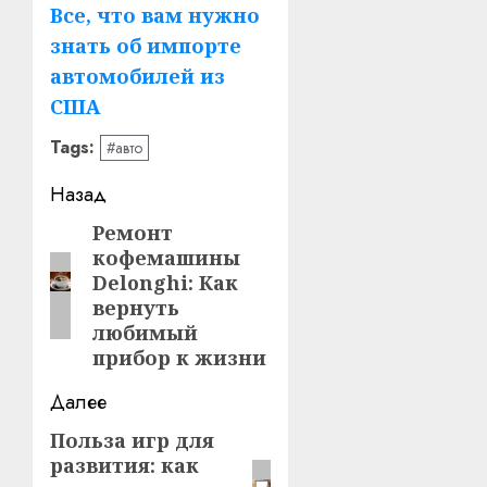
Все, что вам нужно
знать об импорте
автомобилей из
США
Tags:
#авто
Навигация
Назад
записи
Ремонт
Предыдущая
кофемашины
запись:
Delonghi: Как
вернуть
любимый
прибор к жизни
Далее
Польза игр для
Следующая
развития: как
запись: