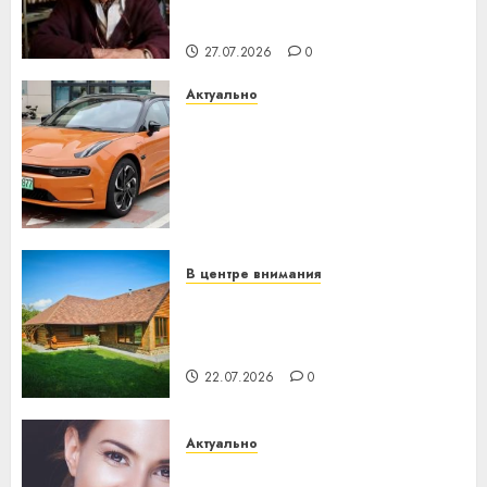
незалежнасці Беларусі
27.07.2026
0
Актуально
Автомобиль как цифровое
устройство: почему
программное обеспечение
становится важнее
механики
23.07.2026
0
В центре внимания
Витебская область за месяц
потеряла 13 деревень и
хуторов
22.07.2026
0
Актуально
Здоровье зубов каждый