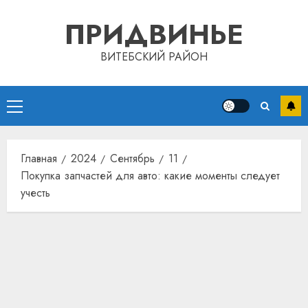
Перейти
ПРИДВИНЬЕ
к
содержимому
ВИТЕБСКИЙ РАЙОН
Основное
меню
Главная
2024
Сентябрь
11
Покупка запчастей для авто: какие моменты следует
учесть
Автом
как
цифро
устрой
почем
3
прогр