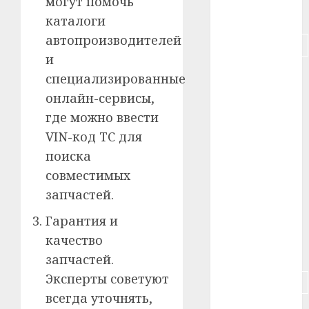
могут помочь
#питание
каталоги
автопроизводителей
#подорожание
и
#польша
специализированные
онлайн-сервисы,
#путешествие
где можно ввести
#работа
VIN-код ТС для
поиска
#россия
совместимых
#сигарета
запчастей.
Гарантия и
#собака
качество
#сон
запчастей.
Эксперты советуют
#строительство
всегда уточнять,