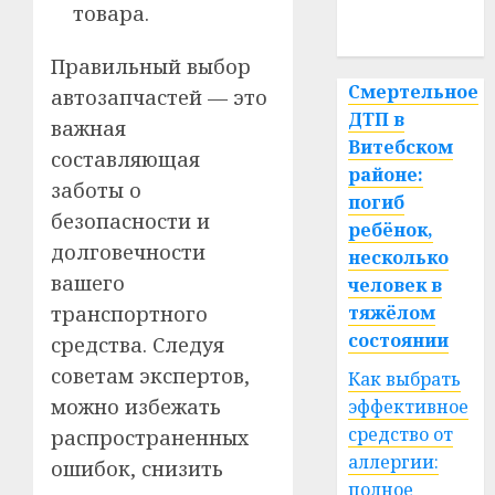
товара.
спорт
Правильный выбор
Смертельное
автозапчастей — это
ДТП в
важная
Витебском
составляющая
районе:
заботы о
погиб
безопасности и
ребёнок,
долговечности
несколько
вашего
человек в
транспортного
тяжёлом
состоянии
средства. Следуя
советам экспертов,
Как выбрать
можно избежать
эффективное
средство от
распространенных
аллергии:
ошибок, снизить
полное