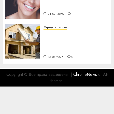
день: почему профилактика
важнее сложного лечения
21.07.2026
0
Строительство
Идеи подарков к
профессиональному
празднику День строителя
для коллег
15.07.2026
0
Copyright © Все права защищены.
|
ChromeNews
от AF
themes.