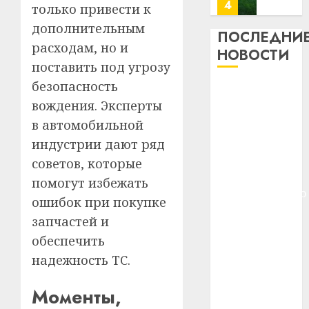
потер
4
только привести к
13
0
дополнительным
дерев
ПОСЛЕДНИ
расходам, но и
и
Здоро
НОВОСТИ
хуторо
зубов
поставить под угрозу
кажды
безопасность
22.07.202
Meta и
день:
вождения. Эксперты
BlackRock
почем
0
5
в автомобильной
вложат $14
профи
важне
млрд в
индустрии дают ряд
сложн
Meta
строительство
советов, которые
лечен
и
центра
помогут избежать
BlackR
искусственного
21.07.202
ошибок при покупке
вложа
интеллекта
$14
0
1
запчастей и
У Мінску 120
млрд
обеспечить
гадоў таму
в
надежность ТС.
нарадзіўся
строит
У
центр
Ежы Гедройц
Мінску
Моменты,
искусс
120
—
интел