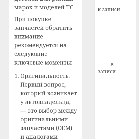
Вывоз мусора
22.07.202
день:
марок и моделей ТС.
к записи
почем
0
5
Ежегодно 1
При покупке
профи
декабря
важне
запчастей обратить
отмечается
сложн
внимание
Всемирный
лечен
рекомендуется на
день борьбы
21.07.202
следующие
со СПИДом
ключевые моменты:
0
Егор
к
записи
Оригинальность.
Сладкое дело
Первый вопрос,
по душе —
который возникает
пчеловодство
у автовладельца,
— много лет
— это выбор между
назад выбрал
себе житель
оригинальными
д. Бибиревка
запчастями (OEM)
Витебского
и аналогами