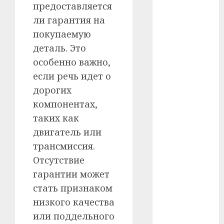
#сша
предоставляется
ли гарантия на
#телефон
покупаемую
#технологии
деталь. Это
особенно важно,
#умер
если речь идет о
#учёный
дорогих
компонентах,
#цена
таких как
Брест
двигатель или
трансмиссия.
Китай
Отсутствие
гарантии может
гибель
стать признаком
интерьер
низкого качества
или поддельного
медицина