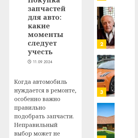
млрд
запчастей
в
строит
для авто:
У
центр
Мінску
какие
искусс
120
моменты
интел
гадоў
следует
таму
2
29.07.202
нарадз
учесть
Ежы
0
11.09.2024
Гедро
Автом
—
как
пасля
цифро
Когда автомобиль
абаро
устрой
нуждается в ремонте,
незал
почем
3
Белару
прогр
особенно важно
обеспе
правильно
27.07.202
станов
Витебс
подобрать запчасти.
важне
0
област
Неправильный
механ
за
месяц
выбор может не
23.07.202