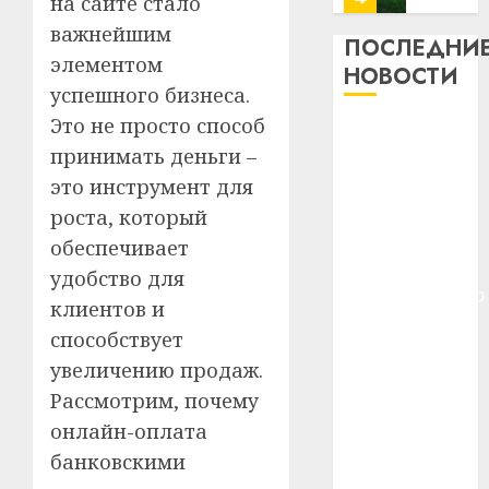
на сайте стало
профи
важнейшим
важне
ПОСЛЕДНИ
элементом
сложн
Meta
НОВОСТИ
лечен
и
успешного бизнеса.
BlackR
Это не просто способ
21.07.202
Meta и
вложа
принимать деньги –
BlackRock
$14
0
1
это инструмент для
вложат $14
млрд
в
млрд в
роста, который
строит
У
строительство
обеспечивает
центр
Мінску
центра
удобство для
искусс
120
искусственного
интел
клиентов и
гадоў
интеллекта
таму
2
способствует
29.07.202
У Мінску 120
нарадз
увеличению продаж.
гадоў таму
Ежы
0
Рассмотрим, почему
нарадзіўся
Гедро
Автом
—
онлайн-оплата
Ежы Гедройц
как
пасля
цифро
—
банковскими
абаро
устрой
паслядоўны