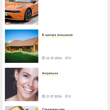
Автомобиль как цифровое
устройство: почему
программное обеспечение
становится важнее
механики
23.07.2026
0
В центре внимания
Витебская область за месяц
потеряла 13 деревень и
хуторов
22.07.2026
0
Актуально
Здоровье зубов каждый
день: почему профилактика
важнее сложного лечения
21.07.2026
0
Строительство