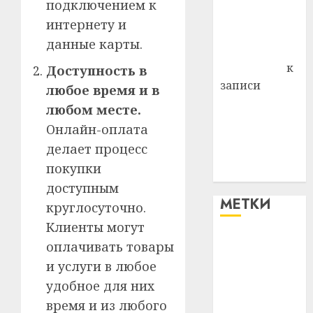
подключением к
Владимир
интернету и
Комаров
данные карты.
Антонина
Федоровна
к
Доступность в
записи
любое время и в
Поможем
любом месте.
вместе Насте
Онлайн-оплата
Питерской
делает процесс
победить
покупки
болезнь
доступным
МЕТКИ
круглосуточно.
Клиенты могут
#blizko
оплачивать товары
и услуги в любое
#tochka
удобное для них
время и из любого
#авто