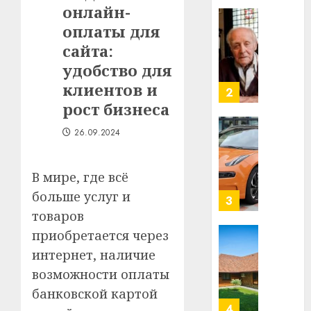
онлайн-
Ежы
0
Гедро
оплаты для
Автом
—
как
сайта:
пасля
цифро
удобство для
абаро
устрой
клиентов и
незал
почем
3
Белару
прогр
рост бизнеса
обеспе
27.07.202
26.09.2024
станов
Витебс
важне
0
област
механ
за
В мире, где всё
месяц
23.07.202
больше услуг и
потер
4
13
0
товаров
дерев
приобретается через
и
Здоро
интернет, наличие
хуторо
зубов
возможности оплаты
кажды
22.07.202
день:
банковской картой
почем
0
5