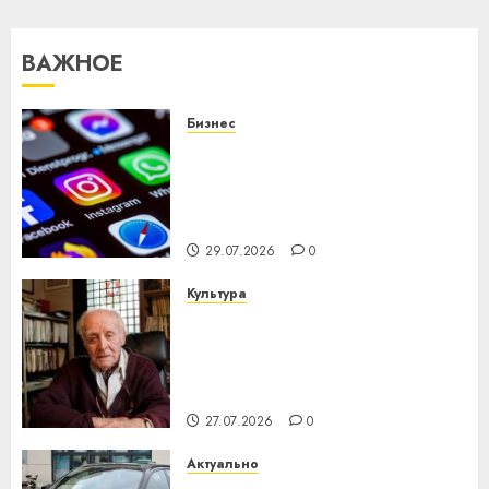
02.07.2026
ВАЖНОЕ
0
Бизнес
Meta и BlackRock вложат $14
млрд в строительство
центра искусственного
интеллекта
29.07.2026
0
Культура
У Мінску 120 гадоў таму
нарадзіўся Ежы Гедройц —
паслядоўны абаронца
незалежнасці Беларусі
27.07.2026
0
Актуально