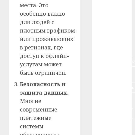
места. Это
#алкоголь
особенно важно
для людей с
#банк
плотным графиком
#беларусь
или проживающих
в регионах, где
#бизнес
доступ к офлайн-
#брестская_обла
услугам может
быть ограничен.
#германия
Безопасность и
#дальнобойщик
защита данных.
#деньга
Многие
современные
#долгожитель
платежные
системы
#животное
обеспечивают