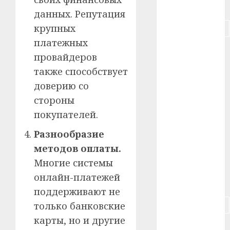
#питание
данных. Репутация
крупных
#подорожание
платежных
#польша
провайдеров
также способствует
#путешествие
доверию со
#работа
стороны
покупателей.
#россия
Разнообразие
#сигарета
методов оплаты.
#собака
Многие системы
онлайн-платежей
#сон
поддерживают не
#строительство
только банковские
карты, но и другие
#сша