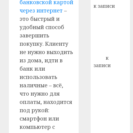
21.07.202
банковской картой
к записи
через интернет
–
0
Ежегодно 1
это быстрый и
декабря
удобный способ
отмечается
завершить
Всемирный
день борьбы
покупку. Клиенту
со СПИДом
не нужно выходить
Егор
к
из дома, идти в
записи
банк или
Сладкое дело
использовать
по душе —
наличные – всё,
пчеловодство
что нужно для
— много лет
оплаты, находится
назад выбрал
под рукой:
себе житель
д. Бибиревка
смартфон или
Витебского
компьютер с
района