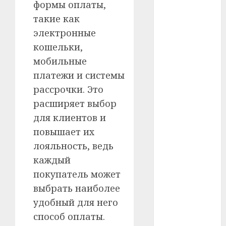
формы оплаты,
такие как
#телефон
электронные
#технологии
кошельки,
мобильные
#умер
платежи и системы
#учёный
рассрочки. Это
расширяет выбор
#цена
для клиентов и
Брест
повышает их
лояльность, ведь
Китай
каждый
гибель
покупатель может
выбрать наиболее
интерьер
удобный для него
медицина
способ оплаты.