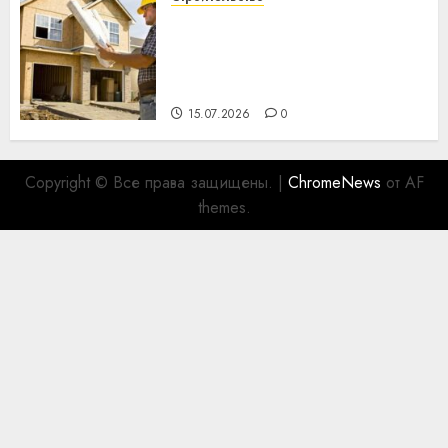
Идеи подарков к
профессиональному
празднику День строителя
для коллег
15.07.2026
0
Copyright © Все права защищены.
|
ChromeNews
от AF
themes.