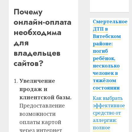
спорт
Почему
онлайн-оплата
Смертельное
ДТП в
необходима
Витебском
для
районе:
владельцев
погиб
ребёнок,
сайтов?
несколько
человек в
Увеличение
тяжёлом
состоянии
продаж и
клиентской базы.
Как выбрать
Предоставление
эффективное
средство от
возможности
аллергии:
оплаты картой
полное
через интернет