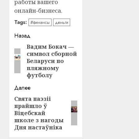
работы вашего
онлайн-бизнеса.
Tags:
#финансы
деньги
Навигация
Назад
записи
Вадим Бокач —
Предыдущая
символ сборной
запись:
Беларуси по
пляжному
футболу
Далее
Свята паэзіі
Следующая
прайшло ў
запись:
Віцебскай
школе з нагоды
Дня настаўніка