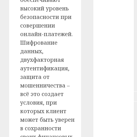
#зарплата
высокий уровень
безопасности при
#здоровье
совершении
#ип
онлайн-платежей.
Шифрование
#кража
данных,
#кредит
двухфакторная
аутентификация,
#курс_валют
защита от
#налог
мошенничества –
всё это создает
#недвижимость
условия, при
#новости
которых клиент
компаний
может быть уверен
#пенсия
в сохранности
своих финансовых