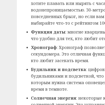
хотите плавать или нырять с час
водонепроницаемостью. 30-метр
повседневных брызг, но если вам
выбирайте что-то с рейтингом 10
Функция даты
: многие кварцев
что удобно для тех, кто любит о
Хронограф
: Хронограф позволяе
секундомера. Это отличная функц
кто любит засекать время.
Будильник и подсветка
: цифро
будильниками и подсветкой, что
которым нужна система оповеще
время в темноте.
Солнечная энергия
: некоторые 
солнечной энергии. Это устраняе