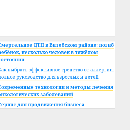
#сша
#телефон
#технологии
#умер
#учёный
#цена
Брест
Китай
гибель
интерьер
медицина
спорт
Смертельное ДТП в Витебском районе: погиб
ребёнок, несколько человек в тяжёлом
состоянии
Как выбрать эффективное средство от аллергии:
полное руководство для взрослых и детей
Современные технологии и методы лечения
онкологических заболеваний
Сервис для продвижения бизнеса