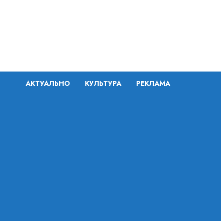
Перейти
к
содержимому
АКТУАЛЬНО
КУЛЬТУРА
РЕКЛАМА