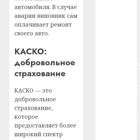
автомобиля. В случае
#алкоголь
аварии виновник сам
#банк
оплачивает ремонт
своего авто.
#беларусь
КАСКО:
#бизнес
добровольное
#брестская_обла
страхование
#германия
КАСКО — это
#дальнобойщик
добровольное
#деньга
страхование,
которое
#долгожитель
предоставляет более
#животное
широкий спектр