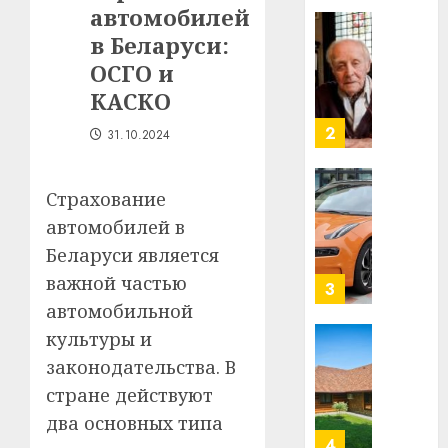
автомобилей
строит
У
центр
Мінску
в Беларуси:
искусс
120
ОСГО и
интел
гадоў
КАСКО
таму
2
29.07.202
нарадз
31.10.2024
Ежы
0
Гедро
Автом
—
как
Страхование
пасля
цифро
автомобилей в
абаро
устрой
Беларуси является
незал
почем
3
Белару
важной частью
прогр
обеспе
автомобильной
27.07.202
станов
Витебс
культуры и
важне
0
област
законодательства. В
механ
за
стране действуют
месяц
23.07.202
потер
4
два основных типа
13
0