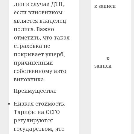
почем
0
лиц в случае ДТП,
5
к записи
профи
если виновником
Ежегодно 1
важне
является владелец
декабря
сложн
отмечается
полиса. Важно
лечен
Всемирный
отметить, что такая
21.07.202
день борьбы
страховка не
0
со СПИДом
покрывает ущерб,
Егор
к
причиненный
записи
собственному авто
Сладкое дело
виновника.
по душе —
пчеловодство
Преимущества:
— много лет
Низкая стоимость.
назад выбрал
себе житель
Тарифы на ОСГО
д. Бибиревка
регулируются
Витебского
государством, что
района