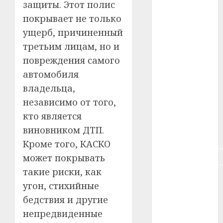
защиты. Этот полис
#зарплата
покрывает не только
#здоровье
ущерб, причиненный
третьим лицам, но и
#ип
повреждения самого
#кража
автомобиля
владельца,
#кредит
независимо от того,
#курс_валют
кто является
виновником ДТП.
#налог
Кроме того, КАСКО
#недвижимость
может покрывать
такие риски, как
#новости
угон, стихийные
компаний
бедствия и другие
#пенсия
непредвиденные