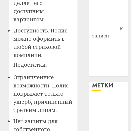
делает его
Владимир
доступным
Комаров
вариантом.
Антонина
Федоровна
к
Доступность. Полис
записи
можно оформить в
Поможем
любой страховой
вместе Насте
компании.
Питерской
Недостатки:
победить
болезнь
Ограниченные
МЕТКИ
возможности. Полис
покрывает только
ущерб, причиненный
#blizko
третьим лицам.
#tochka
Нет защиты для
#авто
собственного