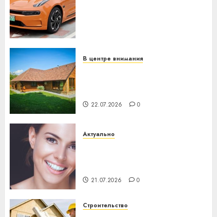
устройство: почему
программное обеспечение
становится важнее
механики
23.07.2026
0
В центре внимания
Витебская область за месяц
потеряла 13 деревень и
хуторов
22.07.2026
0
Актуально
Здоровье зубов каждый
день: почему профилактика
важнее сложного лечения
21.07.2026
0
Строительство