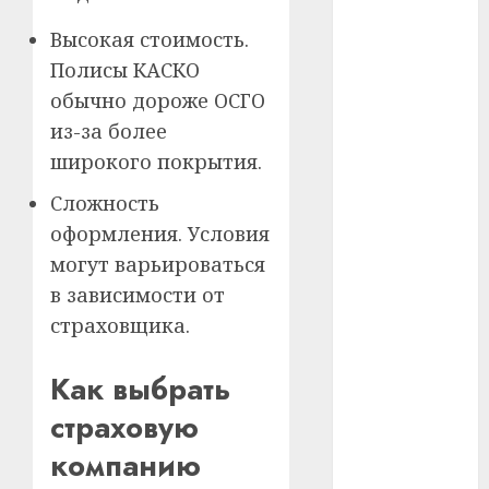
Высокая стоимость.
#телефон
Полисы КАСКО
#технологии
обычно дороже ОСГО
из-за более
#умер
широкого покрытия.
#учёный
Сложность
#цена
оформления. Условия
могут варьироваться
Брест
в зависимости от
Китай
страховщика.
гибель
Как выбрать
интерьер
страховую
компанию
медицина