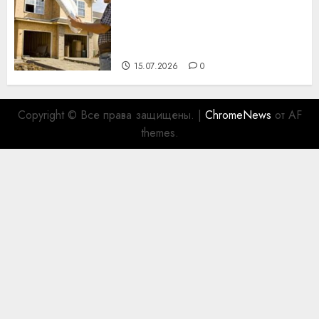
Идеи подарков к
профессиональному
празднику День строителя
для коллег
15.07.2026
0
Copyright © Все права защищены.
|
ChromeNews
от AF
themes.