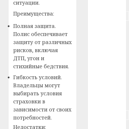
ситуации.
#питание
Преимущества:
#подорожание
Полная защита.
#польша
Полис обеспечивает
#путешествие
защиту от различных
рисков, включая
#работа
ДТП, угон и
#россия
стихийные бедствия.
Гибкость условий.
#сигарета
Владельцы могут
#собака
выбирать условия
страховки в
#сон
зависимости от своих
#строительство
потребностей.
Недостатки:
#сша