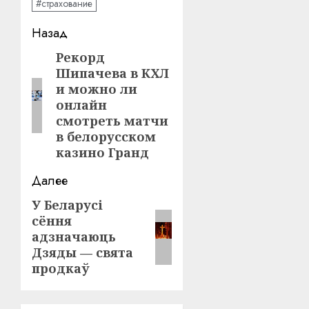
#страхование
Навигация
Назад
записи
Рекорд
Предыдущая
Шипачева в КХЛ
запись:
и можно ли
онлайн
смотреть матчи
в белорусском
казино Гранд
Далее
У Беларусі
Следующая
сёння
запись:
адзначаюць
Дзяды — свята
продкаў