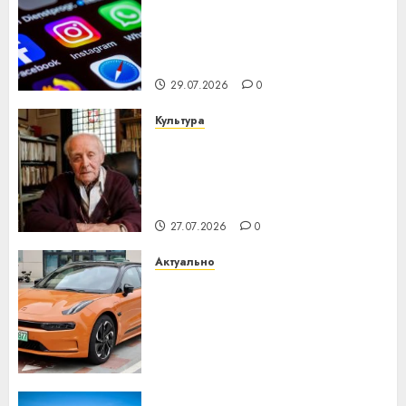
Meta и BlackRock вложат $14
млрд в строительство
центра искусственного
интеллекта
29.07.2026
0
Культура
У Мінску 120 гадоў таму
нарадзіўся Ежы Гедройц —
паслядоўны абаронца
незалежнасці Беларусі
27.07.2026
0
Актуально
Автомобиль как цифровое
устройство: почему
программное обеспечение
становится важнее
механики
23.07.2026
0