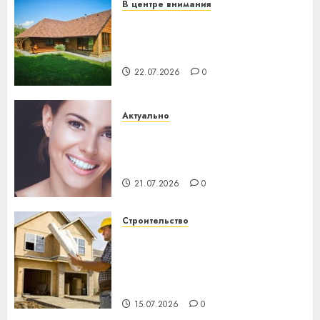
В центре внимания
Витебская область за месяц
потеряла 13 деревень и
хуторов
22.07.2026
0
Актуально
Здоровье зубов каждый
день: почему профилактика
важнее сложного лечения
21.07.2026
0
Строительство
Идеи подарков к
профессиональному
празднику День строителя
для коллег
15.07.2026
0