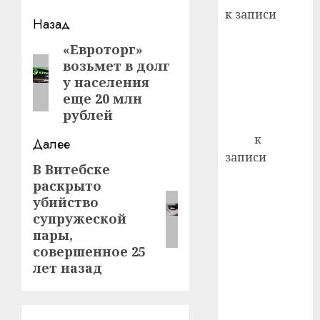
22.07.202
день:
к записи
Навигация
Назад
почем
0
5
Ежегодно 1
профи
записи
«Евроторг»
Предыдущая
декабря
важне
возьмет в долг
отмечается
запись:
сложн
у населения
Всемирный
лечен
еще 20 млн
день борьбы
21.07.202
рублей
со СПИДом
0
Егор
к
Далее
записи
В Витебске
Следующая
Сладкое дело
раскрыто
запись:
по душе —
убийство
пчеловодство
супружеской
— много лет
пары,
назад выбрал
совершенное 25
себе житель
лет назад
д. Бибиревка
Витебского
района