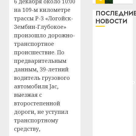
6 декабря около 10:00
13
0
на 109-м километре
дерев
ПОСЛЕДНИ
и
трассы Р-3 «Логойск-
Здоро
НОВОСТИ
хуторо
зубов
Зембин-Глубокое»
кажды
произошло дорожно-
22.07.202
Meta и
день:
транспортное
BlackRock
почем
0
5
вложат $14
профи
происшествие. По
важне
млрд в
предварительным
сложн
Meta
строительство
данным, 39-летний
лечен
и
центра
водитель грузового
BlackR
искусственного
21.07.202
вложа
автомобиля Jac,
интеллекта
$14
0
1
выезжая с
У Мінску 120
млрд
второстепенной
гадоў таму
в
дороги, не уступил
нарадзіўся
строит
У
центр
Ежы Гедройц
Мінску
транспортному
искусс
120
—
средству,
интел
гадоў
паслядоўны