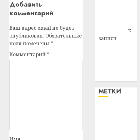
Добавить
Владимир
комментарий
Комаров
Антонина
Ваш адрес email не будет
Федоровна
к
опубликован.
Обязательные
записи
поля помечены
*
Поможем
вместе Насте
Комментарий
*
Питерской
победить
болезнь
МЕТКИ
#blizko
#tochka
#авто
Имя