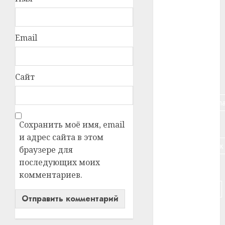
#алкоголь
#банк
Email
#беларусь
Сайт
#бизнес
#брестская_обла
#германия
Сохранить моё имя, email
и адрес сайта в этом
#дальнобойщик
браузере для
последующих моих
#деньга
комментариев.
#долгожитель
#животное