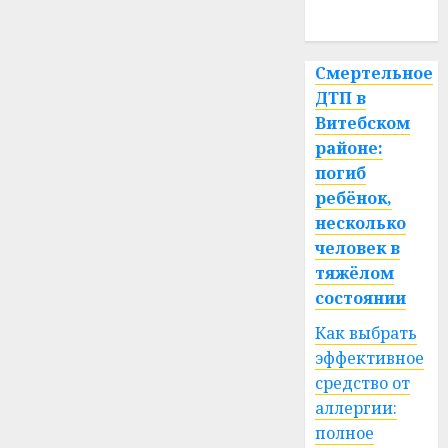
спорт
Смертельное
ДТП в
Витебском
районе:
погиб
ребёнок,
несколько
человек в
тяжёлом
состоянии
Как выбрать
эффективное
средство от
аллергии:
полное