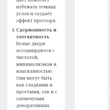
избежать темных
#подорожание
углов и создаёт
#польша
эффект простора.
#путешествие
Сдержанность и
элегантность
#работа
Белые двери
#россия
ассоциируются с
чистотой,
#сигарета
минимализмом и
#собака
изысканностью.
Они могут быть
#сон
как гладкими и
простыми, так и с
#строительство
элементами
#сша
декоративных