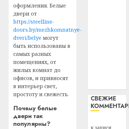
Белару
прогр
оформления. Белые
незалежнасці
обеспе
двери от
27.07.202
Беларусі
станов
Витебс
Автомобиль
https://steelline-
важне
0
област
как
механ
за
doors.by/mezhkomnatnye-
цифровое
месяц
dveri/belye
могут
23.07.202
потер
устройство:
4
быть использованы в
13
0
почему
самых разных
дерев
программное
и
Здоро
помещениях, от
обеспечение
хуторо
зубов
жилых комнат до
становится
кажды
офисов, и привносят
22.07.202
важнее
день:
механики
в интерьер свет,
почем
0
5
профи
простоту и свежесть.
СВЕЖИЕ
важне
КОММЕНТА
сложн
Почему белые
лечен
двери так
Вывоз мусора
популярны?
21.07.202
к записи