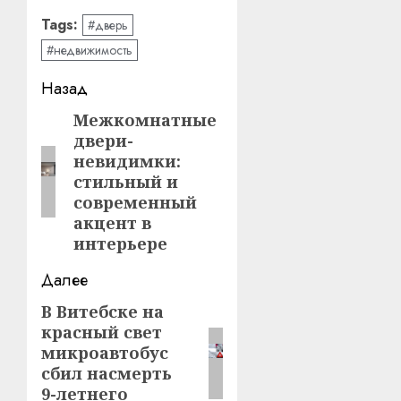
Tags:
#дверь
#недвижимость
Навигация
Назад
записи
Межкомнатные
Предыдущая
двери-
запись:
невидимки:
стильный и
современный
акцент в
интерьере
Далее
В Витебске на
Следующая
красный свет
запись:
микроавтобус
сбил насмерть
9-летнего