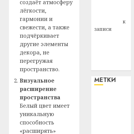
создаёт атмосферу
Комаров
лёгкости,
Антонина
гармонии и
Федоровна
к
свежести, а также
записи
подчёркивает
Поможем
другие элементы
вместе Насте
Питерской
декора, не
победить
перегружая
болезнь
пространство.
МЕТКИ
Визуальное
расширение
пространства
#blizko
Белый цвет имеет
#tochka
уникальную
способность
#авто
«расширять»