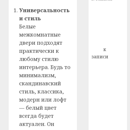
0
Ежегодно 1
Универсальность
декабря
и стиль
отмечается
Белые
Всемирный
межкомнатные
день борьбы
со СПИДом
двери подходят
Егор
к
практически к
записи
любому стилю
Сладкое дело
интерьера. Будь то
по душе —
минимализм,
пчеловодство
скандинавский
— много лет
стиль, классика,
назад выбрал
модерн или лофт
себе житель
— белый цвет
д. Бибиревка
Витебского
всегда будет
района
актуален. Он
Владимир