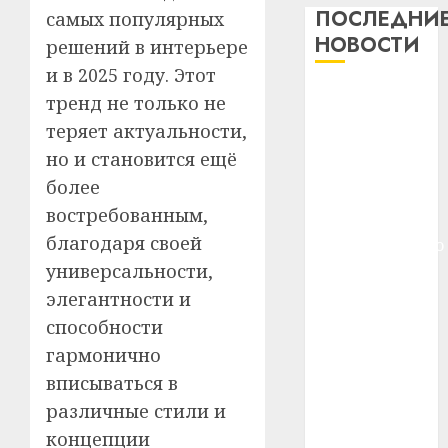
важне
ПОСЛЕДНИ
самых популярных
сложн
Meta
НОВОСТИ
решений в интерьере
лечен
и
и в 2025 году. Этот
BlackR
21.07.202
Meta и
тренд не только не
вложа
BlackRock
$14
0
1
теряет актуальности,
вложат $14
млрд
но и становится ещё
в
млрд в
более
строит
У
строительство
центр
востребованным,
Мінску
центра
искусс
120
благодаря своей
искусственного
интел
гадоў
универсальности,
интеллекта
таму
2
29.07.202
У Мінску 120
элегантности и
нарадз
гадоў таму
Ежы
0
способности
нарадзіўся
Гедро
Автом
гармонично
—
Ежы Гедройц
как
вписываться в
пасля
цифро
—
различные стили и
абаро
устрой
паслядоўны
незал
почем
концепции
3
абаронца