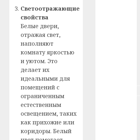
Светоотражающие
#здоровье
свойства
#ип
Белые двери,
отражая свет,
#кража
наполняют
#кредит
комнату яркостью
и уютом. Это
#курс_валют
делает их
#налог
идеальными для
помещений с
#недвижимость
ограниченным
#новости
естественным
компаний
освещением, таких
как прихожие или
#пенсия
коридоры. Белый
#питание
цвет помогает