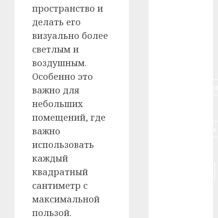
#алкоголь
пространство и
делать его
#банк
визуально более
#беларусь
светлым и
воздушным.
#бизнес
Особенно это
#брестская_обла
важно для
небольших
#германия
помещений, где
#дальнобойщик
важно
использовать
#деньга
каждый
#долгожитель
квадратный
сантиметр с
#животное
максимальной
пользой.
#зарплата