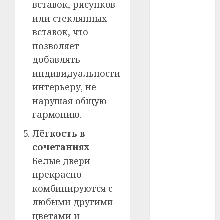
вставок, рисунков
#телефон
или стеклянных
#технологии
вставок, что
позволяет
#умер
добавлять
#учёный
индивидуальности
интерьеру, не
#цена
нарушая общую
Брест
гармонию.
Китай
Лёгкость в
сочетаниях
гибель
Белые двери
прекрасно
интерьер
комбинируются с
медицина
любыми другими
цветами и
спорт