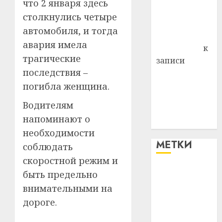
что 2 января здесь
Владимир
столкнулись четыре
Комаров
автомобиля, и тогда
Антонина
авария имела
Федоровна
к
трагические
записи
последствия –
Поможем
вместе Насте
погибла женщина.
Питерской
Водителям
победить
напоминают о
болезнь
необходимости
МЕТКИ
соблюдать
скоростной режим и
#blizko
быть предельно
внимательными на
#tochka
дороге.
#авто