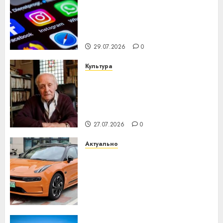
Meta и BlackRock вложат $14
млрд в строительство
центра искусственного
интеллекта
29.07.2026
0
Культура
У Мінску 120 гадоў таму
нарадзіўся Ежы Гедройц —
паслядоўны абаронца
незалежнасці Беларусі
27.07.2026
0
Актуально
Автомобиль как цифровое
устройство: почему
программное обеспечение
становится важнее
механики
23.07.2026
0