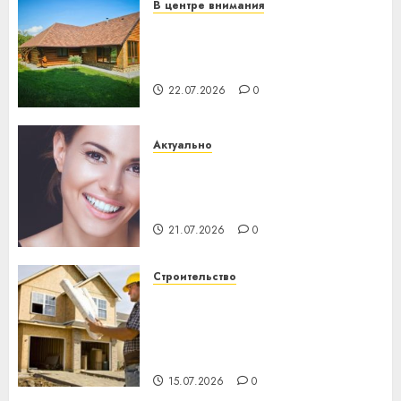
В центре внимания
Витебская область за месяц
потеряла 13 деревень и
хуторов
22.07.2026
0
Актуально
Здоровье зубов каждый
день: почему профилактика
важнее сложного лечения
21.07.2026
0
Строительство
Идеи подарков к
профессиональному
празднику День строителя
для коллег
15.07.2026
0