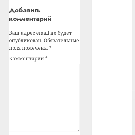
#зарплата
Добавить
комментарий
#здоровье
#ип
Ваш адрес email не будет
опубликован.
Обязательные
#кража
поля помечены
*
#кредит
Комментарий
*
#курс_валют
#налог
#недвижимость
#новости
компаний
#пенсия