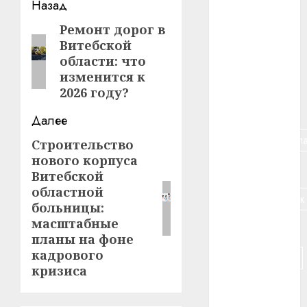
Навигация
Назад
#алкоголь
записи
Ремонт дорог в
Предыдущая
Витебской
запись:
#банк
области: что
изменится к
#беларусь
2026 году?
#бизнес
Далее
#брестская_обла
Строительство
Следующая
нового корпуса
запись:
#германия
Витебской
областной
#дальнобойщик
больницы:
масштабные
#деньга
планы на фоне
кадрового
#долгожитель
кризиса
#животное