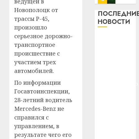
ведущей в
13
0
Новополоцк от
дерев
ПОСЛЕДНИ
и
трассы Р-45,
Здоро
НОВОСТИ
хуторо
зубов
произошло
кажды
серьезное дорожно-
22.07.202
Meta и
день:
транспортное
BlackRock
почем
0
5
вложат $14
профи
происшествие с
важне
млрд в
участием трех
сложн
Meta
строительство
автомобилей.
лечен
и
центра
BlackR
По информации
искусственного
21.07.202
вложа
Госавтоинспекции,
интеллекта
$14
0
1
У Мінску 120
28-летний водитель
млрд
гадоў таму
в
Mercedes-Benz не
нарадзіўся
строит
У
справился с
центр
Ежы Гедройц
Мінску
управлением, в
искусс
120
—
результате чего его
интел
гадоў
паслядоўны