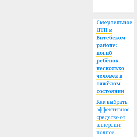
поднимется
спорт
до
+39°C
Смертельное
ДТП в
27.06.2026
0
Витебском
районе:
погиб
ребёнок,
несколько
человек в
тяжёлом
состоянии
Как выбрать
эффективное
средство от
аллергии:
полное