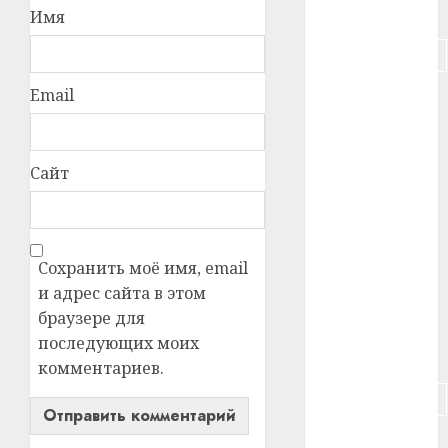
#питание
Имя
#подорожание
Email
#польша
#путешествие
Сайт
#работа
#россия
Сохранить моё имя, email
#сигарета
и адрес сайта в этом
#собака
браузере для
последующих моих
#сон
комментариев.
#строительство
#сша