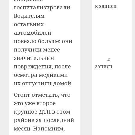
22.07.202
день:
к записи
госпитализировали.
почем
0
5
Ежегодно 1
Водителям
профи
декабря
важне
остальных
отмечается
сложн
автомобилей
Всемирный
лечен
повезло больше: они
день борьбы
21.07.202
получили менее
со СПИДом
0
значительные
Егор
к
повреждения, после
записи
Сладкое дело
осмотра медиками
по душе —
их отпустили домой.
пчеловодство
Стоит отметить, что
— много лет
это уже второе
назад выбрал
крупное ДТП в этом
себе житель
д. Бибиревка
районе за последний
Витебского
месяц. Напомним,
района