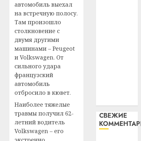
таму
автомобиль выехал
2
абаронца
29.07.202
нарадз
на встречную полосу.
незалежнасці
Ежы
0
Там произошло
Беларусі
Гедро
Автом
Автомобиль
столкновение с
—
как
как
пасля
цифро
двумя другими
абаро
цифровое
устрой
машинами – Peugeot
незал
почем
устройство:
3
и Volkswagen. От
Белару
прогр
почему
сильного удара
обеспе
программное
27.07.202
станов
Витебс
французский
обеспечение
важне
0
област
автомобиль
становится
механ
за
отбросило в кювет.
важнее
месяц
23.07.202
механики
потер
4
Наиболее тяжелые
13
0
травмы получил 62-
СВЕЖИЕ
дерев
летний водитель
КОММЕНТА
и
Здоро
хуторо
зубов
Volkswagen – его
кажды
Вывоз мусора
экстренно