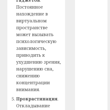
#телефон
Постоянное
#технологии
нахождение в
виртуальном
#умер
пространстве
может вызывать
#учёный
психологическую
#цена
зависимость,
приводить к
Брест
ухудшению зрения,
Китай
нарушению сна,
снижению
гибель
концентрации
интерьер
внимания.
медицина
Прокрастинация
.
Откладывание
спорт