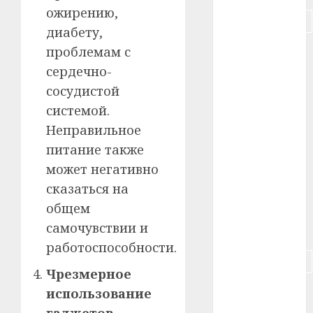
ожирению,
#подорожание
диабету,
#польша
проблемам с
сердечно-
#путешествие
сосудистой
системой.
#работа
Неправильное
#россия
питание также
может негативно
#сигарета
сказаться на
#собака
общем
самочувствии и
#сон
работоспособности.
#строительство
Чрезмерное
#сша
использование
гаджетов
.