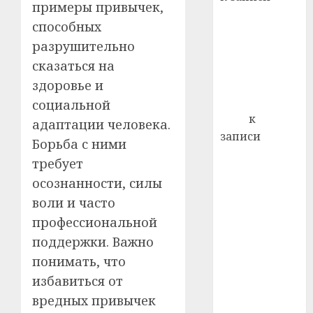
примеры привычек,
0
Ежегодно 1
способных
декабря
разрушительно
отмечается
сказаться на
Всемирный
день борьбы
здоровье и
со СПИДом
социальной
Егор
к
адаптации человека.
записи
Борьба с ними
Сладкое дело
требует
по душе —
осознанности, силы
пчеловодство
воли и часто
— много лет
профессиональной
назад выбрал
поддержки. Важно
себе житель
д. Бибиревка
понимать, что
Витебского
избавиться от
района
вредных привычек
Владимир