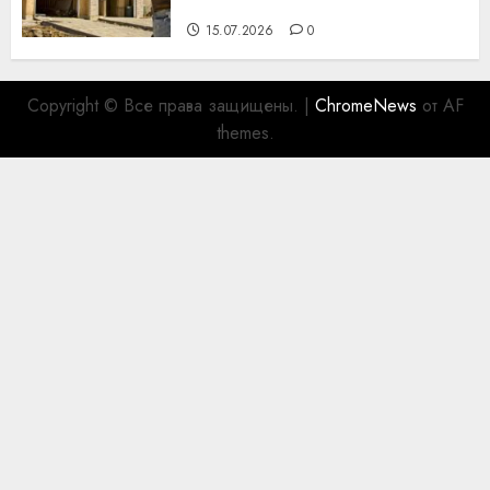
для коллег
15.07.2026
0
Copyright © Все права защищены.
|
ChromeNews
от AF
themes.