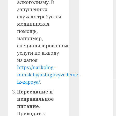
алкоголизму. В
#здоровье
запущенных
случаях требуется
#ип
медицинская
#кража
помощь,
например,
#кредит
специализированные
услуги по выводу
#курс_валют
из запоя
#налог
https://narkolog-
minsk.by/uslugi/vyvedenie-
#недвижимость
iz-zapoya/
.
#новости
компаний
Переедание и
неправильное
#пенсия
питание
.
#питание
Приводит к