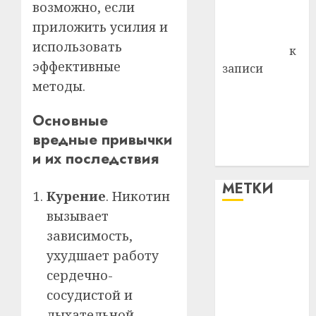
возможно, если
Комаров
приложить усилия и
Антонина
использовать
Федоровна
к
эффективные
записи
методы.
Поможем
вместе Насте
Основные
Питерской
вредные привычки
победить
и их последствия
болезнь
МЕТКИ
Курение
. Никотин
вызывает
#blizko
зависимость,
ухудшает работу
#tochka
сердечно-
#авто
сосудистой и
дыхательной