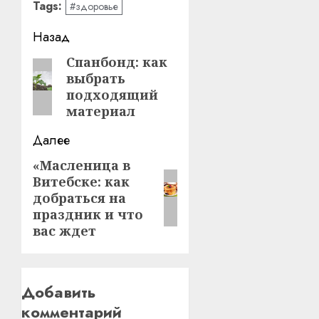
Tags:
#здоровье
Навигация
Назад
записи
Спанбонд: как
Предыдущая
выбрать
запись:
подходящий
материал
Далее
«Масленица в
Следующая
Витебске: как
запись:
добраться на
праздник и что
вас ждет
Добавить
комментарий