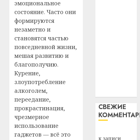
Белару
эмоциональное
прогр
незалежнасці
обеспе
состояние. Часто они
27.07.202
Беларусі
станов
Витебс
формируются
Автомобиль
важне
0
област
незаметно и
как
механ
за
становятся частью
цифровое
месяц
23.07.202
потер
устройство:
4
повседневной жизни,
13
0
почему
мешая развитию и
дерев
программное
благополучию.
и
Здоро
обеспечение
хуторо
Курение,
зубов
становится
кажды
злоупотребление
22.07.202
важнее
день:
алкоголем,
механики
почем
0
5
переедание,
профи
СВЕЖИЕ
важне
прокрастинация,
КОММЕНТА
сложн
чрезмерное
лечен
использование
Вывоз мусора
21.07.202
гаджетов — всё это
к записи