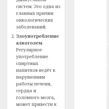
#алкоголь
систем. Это одна из
#банк
главных причин
онкологических
#беларусь
заболеваний.
#бизнес
Злоупотребление
алкоголем
.
#брестская_обла
Регулярное
#германия
употребление
спиртных
#дальнобойщик
напитков ведёт к
#деньга
нарушениям
работы печени,
#долгожитель
сердца и
#животное
головного мозга,
может привести к
#зарплата