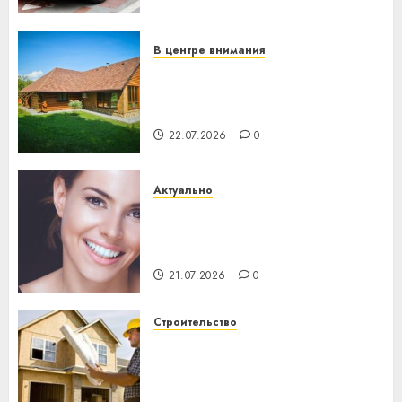
механики
23.07.2026
0
В центре внимания
Витебская область за месяц
потеряла 13 деревень и
хуторов
22.07.2026
0
Актуально
Здоровье зубов каждый
день: почему профилактика
важнее сложного лечения
21.07.2026
0
Строительство
Идеи подарков к
профессиональному
празднику День строителя