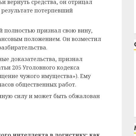
ьи вернуть средства, он отрицал
 результате потерпевший
й полностью признал свою вину,
ансовым положением. Он возместил
разбирательства.
ные доказательства, признал
тьи 205 Уголовного кодекса
ищение чужого имущества»). Ему
часов общественных работ.
онную силу и может быть обжалован
ого интеллекта в логистику: как