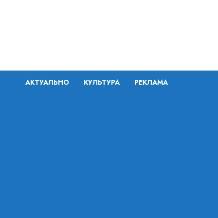
Перейти
к
содержимому
АКТУАЛЬНО
КУЛЬТУРА
РЕКЛАМА