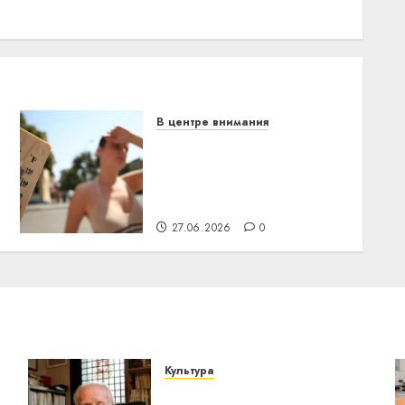
В центре внимания
В Беларуси объявили
красный уровень
опасности: температура
поднимется до +39°C
27.06.2026
0
Культура
У Мінску 120 гадоў таму