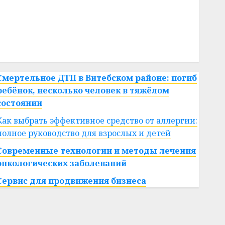
#сша
#телефон
#технологии
#умер
#учёный
#цена
Брест
Китай
гибель
интерьер
медицина
спорт
Смертельное ДТП в Витебском районе: погиб
ребёнок, несколько человек в тяжёлом
состоянии
Как выбрать эффективное средство от аллергии:
полное руководство для взрослых и детей
Современные технологии и методы лечения
онкологических заболеваний
Сервис для продвижения бизнеса