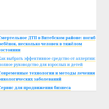
#сша
#телефон
#технологии
#умер
#учёный
#цена
Брест
Китай
гибель
интерьер
медицина
спорт
Смертельное ДТП в Витебском районе: погиб
ребёнок, несколько человек в тяжёлом
состоянии
Как выбрать эффективное средство от аллергии:
полное руководство для взрослых и детей
Современные технологии и методы лечения
онкологических заболеваний
Сервис для продвижения бизнеса