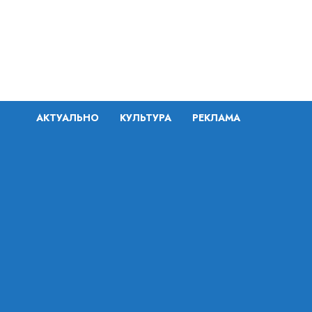
Перейти
к
содержимому
АКТУАЛЬНО
КУЛЬТУРА
РЕКЛАМА