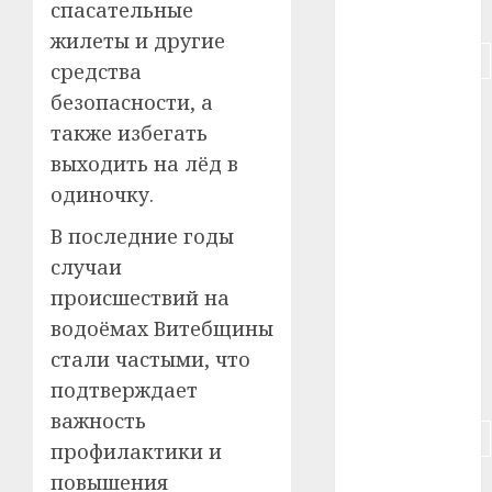
спасательные
#питание
жилеты и другие
#подорожание
средства
безопасности, а
#польша
также избегать
#путешествие
выходить на лёд в
одиночку.
#работа
В последние годы
#россия
случаи
#сигарета
происшествий на
водоёмах Витебщины
#собака
стали частыми, что
подтверждает
#сон
важность
#строительство
профилактики и
повышения
#сша