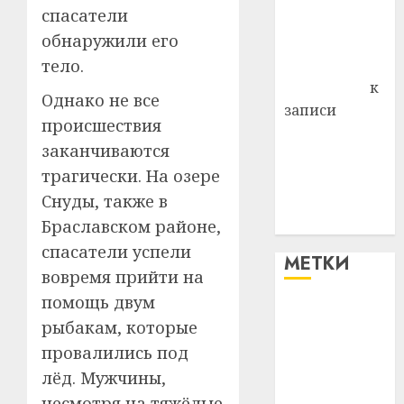
спасатели
Владимир
обнаружили его
Комаров
тело.
Антонина
Федоровна
к
Однако не все
записи
происшествия
Поможем
заканчиваются
вместе Насте
трагически. На озере
Питерской
Снуды, также в
победить
болезнь
Браславском районе,
спасатели успели
МЕТКИ
вовремя прийти на
помощь двум
#blizko
рыбакам, которые
провалились под
#tochka
лёд. Мужчины,
#авто
несмотря на тяжёлые