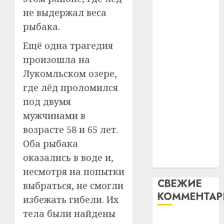
таму
2
абаронца
не выдержал веса
29.07.202
нарадз
незалежнасці
рыбака.
Ежы
0
Беларусі
Гедро
Автом
Ещё одна трагедия
Автомобиль
—
как
произошла на
как
пасля
цифро
абаро
Лукомльском озере,
цифровое
устрой
незал
почем
устройство:
3
где лёд проломился
Белару
прогр
почему
под двумя
обеспе
программное
27.07.202
мужчинами в
станов
Витебс
обеспечение
важне
возрасте 58 и 65 лет.
0
област
становится
механ
за
Оба рыбака
важнее
месяц
оказались в воде и,
23.07.202
механики
потер
4
несмотря на попытки
13
0
СВЕЖИЕ
дерев
выбраться, не смогли
КОММЕНТА
и
Здоро
избежать гибели. Их
хуторо
зубов
тела были найдены
кажды
Вывоз мусора