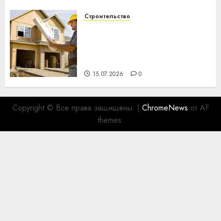
Строительство
Идеи подарков к
профессиональному
празднику День строителя
для коллег
15.07.2026
0
Copyright © Все права защищены.
|
ChromeNews
от AF
themes.