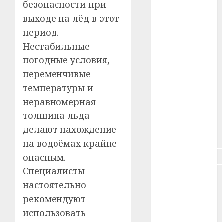
безопасности при
#зарплата
выходе на лёд в этот
#здоровье
период.
Нестабильные
#ип
погодные условия,
#кража
переменчивые
температуры и
#кредит
неравномерная
#курс_валют
толщина льда
делают нахождение
#налог
на водоёмах крайне
#недвижимость
опасным.
Специалисты
#новости
настоятельно
компаний
рекомендуют
#пенсия
использовать