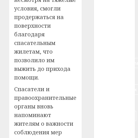
условия, смогли
#алкоголь
продержаться на
#банк
поверхности
благодаря
#беларусь
спасательным
#бизнес
жилетам, что
позволило им
#брестская_обла
выжить до прихода
#германия
помощи.
Спасатели и
#дальнобойщик
правоохранительные
#деньга
органы вновь
напоминают
#долгожитель
жителям о важности
#животное
соблюдения мер