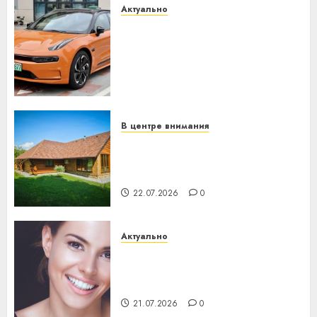
Актуально
Автомобиль как цифровое
устройство: почему
программное обеспечение
становится важнее
механики
23.07.2026
0
В центре внимания
Витебская область за месяц
потеряла 13 деревень и
хуторов
22.07.2026
0
Актуально
Здоровье зубов каждый
день: почему профилактика
важнее сложного лечения
21.07.2026
0