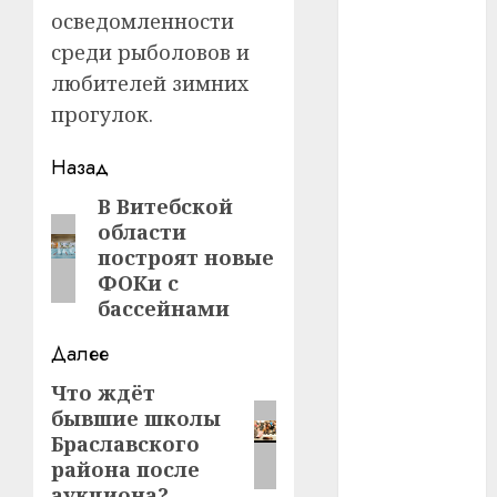
осведомленности
#телефон
среди рыболовов и
любителей зимних
#технологии
прогулок.
#умер
Навигация
Назад
#учёный
записи
В Витебской
Предыдущая
области
#цена
запись:
построят новые
Брест
ФОКи с
бассейнами
Китай
Далее
гибель
Что ждёт
Следующая
бывшие школы
интерьер
запись:
Браславского
района после
медицина
аукциона?