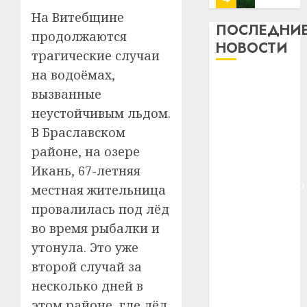
13
0
На Витебщине
дерев
ПОСЛЕДНИ
продолжаются
и
Здоро
НОВОСТИ
трагические случаи
хуторо
зубов
кажды
на водоёмах,
22.07.202
Meta и
день:
вызванные
BlackRock
почем
0
5
неустойчивым льдом.
вложат $14
профи
В Браславском
важне
млрд в
сложн
Meta
районе, на озере
строительство
лечен
и
центра
Икань, 67-летняя
BlackR
искусственного
21.07.202
местная жительница
вложа
интеллекта
провалилась под лёд
$14
0
1
У Мінску 120
млрд
во время рыбалки и
гадоў таму
в
утонула. Это уже
нарадзіўся
строит
У
второй случай за
центр
Ежы Гедройц
Мінску
искусс
несколько дней в
120
—
интел
гадоў
этом районе, где лёд
паслядоўны