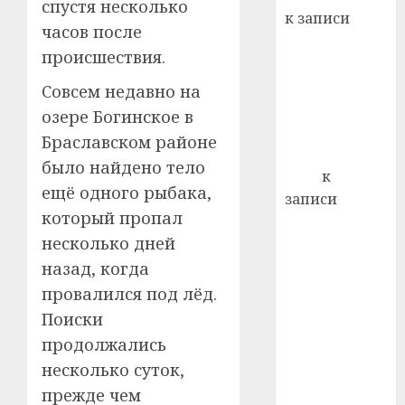
22.07.202
спустя несколько
день:
к записи
почем
часов после
0
5
Ежегодно 1
профи
происшествия.
декабря
важне
отмечается
сложн
Совсем недавно на
Всемирный
лечен
озере Богинское в
день борьбы
Браславском районе
21.07.202
со СПИДом
было найдено тело
0
Егор
к
ещё одного рыбака,
записи
который пропал
Сладкое дело
несколько дней
по душе —
пчеловодство
назад, когда
— много лет
провалился под лёд.
назад выбрал
Поиски
себе житель
продолжались
д. Бибиревка
несколько суток,
Витебского
прежде чем
района