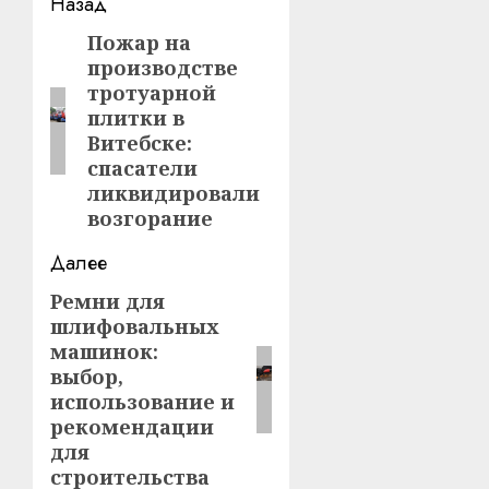
Навигация
Назад
записи
Пожар на
Предыдущая
производстве
запись:
тротуарной
плитки в
Витебске:
спасатели
ликвидировали
возгорание
Далее
Ремни для
Следующая
шлифовальных
запись:
машинок:
выбор,
использование и
рекомендации
для
строительства