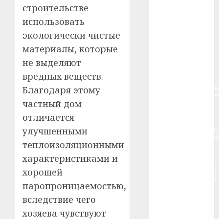
#алкоголь
строительстве
использовать
#банк
экологически чистые
#беларусь
материалы, которые
не выделяют
#бизнес
вредных веществ.
#брестская_обла
Благодаря этому
частный дом
#германия
отличается
#дальнобойщик
улучшенными
теплоизоляционными
#деньга
характеристиками и
#долгожитель
хорошей
паропроницаемостью,
#животное
вследствие чего
хозяева чувствуют
#зарплата