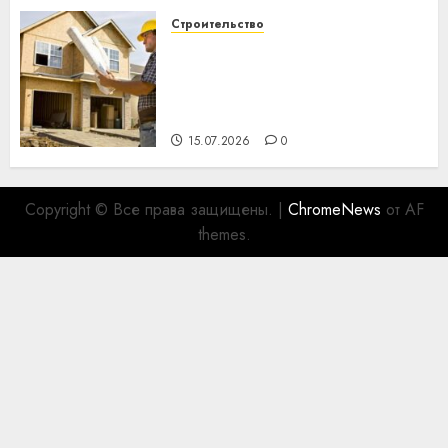
Строительство
Идеи подарков к
профессиональному
празднику День строителя
для коллег
15.07.2026
0
Copyright © Все права защищены.
|
ChromeNews
от AF
themes.