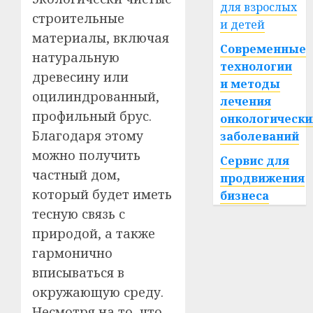
для взрослых
строительные
и детей
материалы, включая
Современные
натуральную
технологии
древесину или
и методы
оцилиндрованный,
лечения
профильный брус.
онкологически
Благодаря этому
заболеваний
можно получить
Сервис для
частный дом,
продвижения
который будет иметь
бизнеса
тесную связь с
природой, а также
гармонично
вписываться в
окружающую среду.
Несмотря на то, что