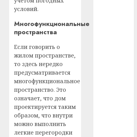
учетом погодных
#телефон
условий.
#технологии
Многофункциональные
#умер
пространства
#учёный
Если говорить о
жилом пространстве,
#цена
то здесь нередко
Брест
предусматривается
многофункциональное
Китай
пространство. Это
гибель
означает, что дом
проектируется таким
интерьер
образом, что внутри
медицина
можно выполнить
легкие перегородки
спорт