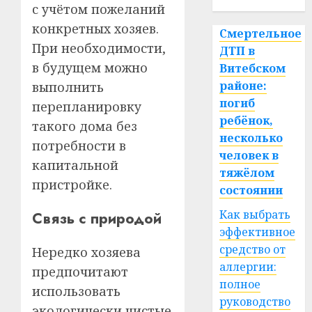
с учётом пожеланий
конкретных хозяев.
Смертельное
При необходимости,
ДТП в
в будущем можно
Витебском
районе:
выполнить
погиб
перепланировку
ребёнок,
такого дома без
несколько
потребности в
человек в
капитальной
тяжёлом
пристройке.
состоянии
Как выбрать
Связь с природой
эффективное
средство от
Нередко хозяева
аллергии:
предпочитают
полное
использовать
руководство
экологически чистые