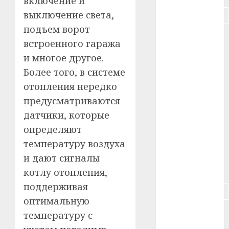
включение и
выключение света,
#подорожание
подъем ворот
#польша
встроенного гаража
и многое другое.
#путешествие
Более того, в системе
#работа
отопления нередко
предусматриваются
#россия
датчики, которые
#сигарета
определяют
температуру воздуха
#собака
и дают сигналы
#сон
котлу отопления,
поддерживая
#строительство
оптимальную
#сша
температуру с