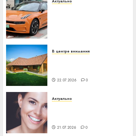
Актуально
Автомобиль как цифровое
устройство: почему
программное обеспечение
становится важнее
механики
23.07.2026
0
В центре внимания
Витебская область за месяц
потеряла 13 деревень и
хуторов
22.07.2026
0
Актуально
Здоровье зубов каждый
день: почему профилактика
важнее сложного лечения
21.07.2026
0