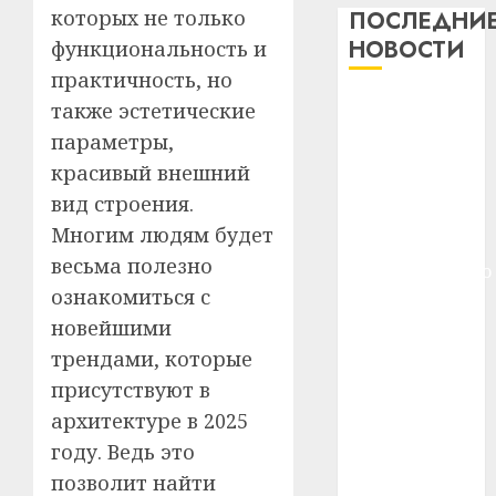
дерев
которых не только
ПОСЛЕДНИ
и
Здоро
НОВОСТИ
функциональность и
хуторо
зубов
практичность, но
кажды
22.07.202
Meta и
также эстетические
день:
BlackRock
почем
0
параметры,
5
вложат $14
профи
красивый внешний
важне
млрд в
вид строения.
сложн
Meta
строительство
Многим людям будет
лечен
и
центра
BlackR
весьма полезно
искусственного
21.07.202
вложа
ознакомиться с
интеллекта
$14
0
1
новейшими
У Мінску 120
млрд
гадоў таму
трендами, которые
в
нарадзіўся
строит
У
присутствуют в
центр
Ежы Гедройц
Мінску
архитектуре в 2025
искусс
120
—
году. Ведь это
интел
гадоў
паслядоўны
позволит найти
таму
2
абаронца