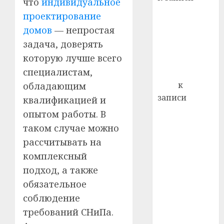
что
индивидуальное
почем
0
5
Ежегодно 1
профи
проектирование
декабря
важне
домов
— непростая
отмечается
сложн
задача, доверять
Всемирный
лечен
которую лучше всего
день борьбы
21.07.202
специалистам,
со СПИДом
0
Егор
к
обладающим
записи
квалификацией и
Сладкое дело
опытом работы. В
по душе —
таком случае можно
пчеловодство
рассчитывать на
— много лет
комплексный
назад выбрал
подход, а также
себе житель
обязательное
д. Бибиревка
Витебского
соблюдение
района
требований СНиПа.
Владимир