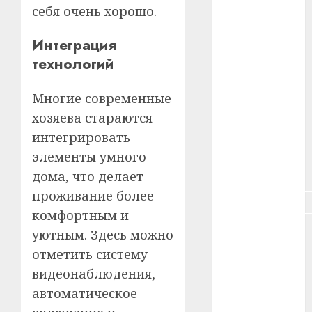
себя очень хорошо.
#здоровье
Интеграция
#ип
технологий
#кража
Многие современные
#кредит
хозяева стараются
интегрировать
#курс_валют
элементы умного
#налог
дома, что делает
проживание более
#недвижимость
комфортным и
#новости
уютным. Здесь можно
компаний
отметить систему
#пенсия
видеонаблюдения,
автоматическое
#питание